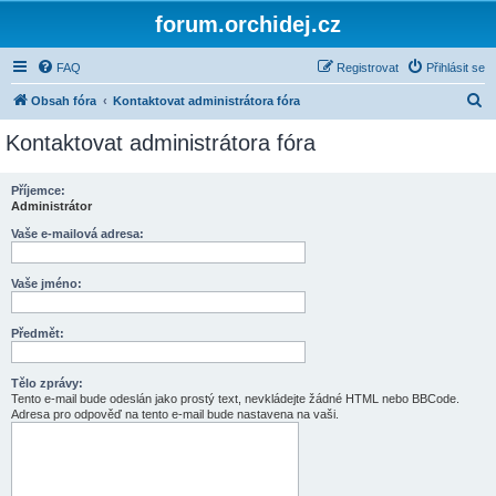
forum.orchidej.cz
FAQ
Registrovat
Přihlásit se
H
Obsah fóra
Kontaktovat administrátora fóra
l
Kontaktovat administrátora fóra
e
d
Příjemce:
Administrátor
a
t
Vaše e-mailová adresa:
Vaše jméno:
Předmět:
Tělo zprávy:
Tento e-mail bude odeslán jako prostý text, nevkládejte žádné HTML nebo BBCode.
Adresa pro odpověď na tento e-mail bude nastavena na vaši.