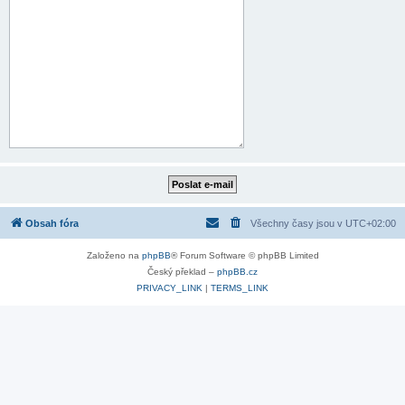
Obsah fóra
Všechny časy jsou v
UTC+02:00
Založeno na
phpBB
® Forum Software © phpBB Limited
Český překlad –
phpBB.cz
PRIVACY_LINK
|
TERMS_LINK