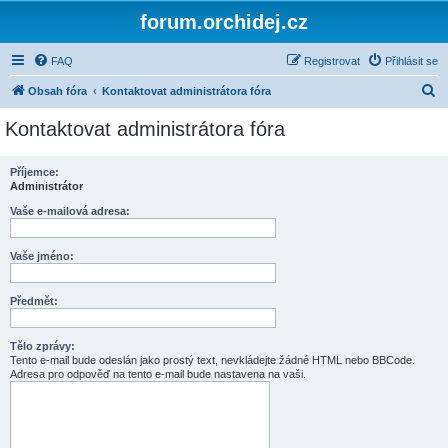
forum.orchidej.cz
FAQ
Registrovat
Přihlásit se
H
Obsah fóra
Kontaktovat administrátora fóra
l
Kontaktovat administrátora fóra
e
d
Příjemce:
Administrátor
a
t
Vaše e-mailová adresa:
Vaše jméno:
Předmět:
Tělo zprávy:
Tento e-mail bude odeslán jako prostý text, nevkládejte žádné HTML nebo BBCode.
Adresa pro odpověď na tento e-mail bude nastavena na vaši.