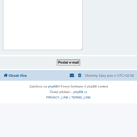
Obsah fóra
Všechny časy jsou v
UTC+02:00
Založeno na
phpBB
® Forum Software © phpBB Limited
Český překlad –
phpBB.cz
PRIVACY_LINK
|
TERMS_LINK