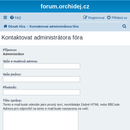
forum.orchidej.cz
FAQ
Registrovat
Přihlásit se
H
Obsah fóra
Kontaktovat administrátora fóra
l
Kontaktovat administrátora fóra
e
d
Příjemce:
Administrátor
a
t
Vaše e-mailová adresa:
Vaše jméno:
Předmět:
Tělo zprávy:
Tento e-mail bude odeslán jako prostý text, nevkládejte žádné HTML nebo BBCode.
Adresa pro odpověď na tento e-mail bude nastavena na vaši.