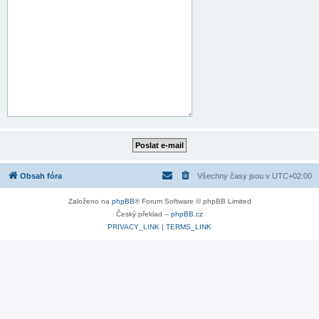
Obsah fóra
Všechny časy jsou v
UTC+02:00
Založeno na
phpBB
® Forum Software © phpBB Limited
Český překlad –
phpBB.cz
PRIVACY_LINK
|
TERMS_LINK