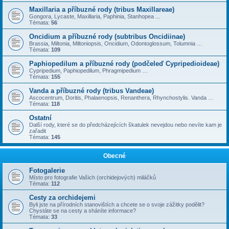
Maxillaria a příbuzné rody (tribus Maxillareae)
Gongora, Lycaste, Maxillaria, Paphinia, Stanhopea ...
Témata:
56
Oncidium a příbuzné rody (subtribus Oncidiinae)
Brassia, Miltonia, Miltoniopsis, Oncidium, Odontoglossum, Tolumnia …
Témata:
109
Paphiopedilum a příbuzné rody (podčeleď Cypripedioideae)
Cypripedium, Paphiopedilum, Phragmipedium …
Témata:
155
Vanda a příbuzné rody (tribus Vandeae)
Ascocentrum, Doritis, Phalaenopsis, Renanthera, Rhynchostylis. Vanda …
Témata:
118
Ostatní
Další rody, které se do předcházejících škatulek nevejdou nebo nevíte kam je
zařadit
Témata:
145
Obecné
Fotogalerie
Místo pro fotografie Vašich (orchidejových) miláčků
Témata:
112
Cesty za orchidejemi
Byli jste na přírodních stanovištích a chcete se o svoje zážitky podělit?
Chystáte se na cesty a sháníte informace?
Témata:
33