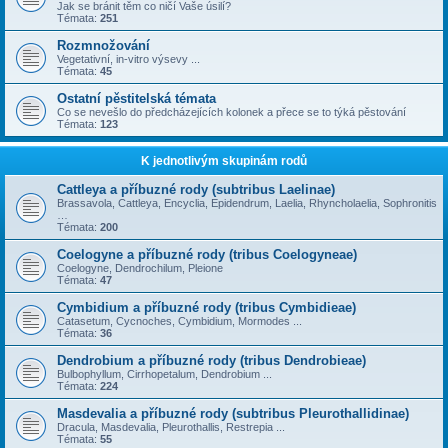
Jak se bránit těm co ničí Vaše úsilí?
Témata:
251
Rozmnožování
Vegetativní, in-vitro výsevy ...
Témata:
45
Ostatní pěstitelská témata
Co se nevešlo do předcházejících kolonek a přece se to týká pěstování
Témata:
123
K jednotlivým skupinám rodů
Cattleya a příbuzné rody (subtribus Laelinae)
Brassavola, Cattleya, Encyclia, Epidendrum, Laelia, Rhyncholaelia, Sophronitis
…
Témata:
200
Coelogyne a příbuzné rody (tribus Coelogyneae)
Coelogyne, Dendrochilum, Pleione
Témata:
47
Cymbidium a příbuzné rody (tribus Cymbidieae)
Catasetum, Cycnoches, Cymbidium, Mormodes ...
Témata:
36
Dendrobium a příbuzné rody (tribus Dendrobieae)
Bulbophyllum, Cirrhopetalum, Dendrobium ...
Témata:
224
Masdevalia a příbuzné rody (subtribus Pleurothallidinae)
Dracula, Masdevalia, Pleurothallis, Restrepia ...
Témata:
55