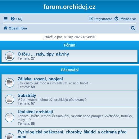
forum.orchidej.cz
FAQ
Registrovat
Přihlásit se
H
Obsah fóra
l
Právě je pát 07. srp 2026 18:49:01
e
Fórum
d
O fóru ... rady, tipy, návrhy
a
Témata:
27
t
Pěstování
Zálivka, rosení, hnojení
Jak často, jak moc a čím zalévat, rosit či hnojit ...
Témata:
59
Substráty
V čem všem mohou být orchideje pěstovány?
Témata:
57
Umístění orchidejí
Teplota, světlo, letnění či zimování, skleník nebo parapet, květináče, truhlíky,
mísy ...?
Témata:
88
Fyziologické poškození, choroby, škůdci a ochrana před
nimi