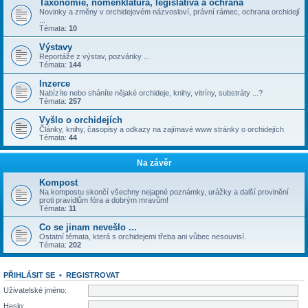
Taxonomie, nomenklatura, legislativa a ochrana
Novinky a změny v orchidejovém názvosloví, právní rámec, ochrana orchidejí
...
Témata:
10
Výstavy
Reportáže z výstav, pozvánky ...
Témata:
144
Inzerce
Nabízíte nebo sháníte nějaké orchideje, knihy, vitríny, substráty ...?
Témata:
257
Vyšlo o orchidejích
Články, knihy, časopisy a odkazy na zajímavé www stránky o orchidejích
Témata:
44
Na závěr
Kompost
Na kompostu skončí všechny nejapné poznámky, urážky a další provinění
proti pravidlům fóra a dobrým mravům!
Témata:
11
Co se jinam nevešlo ...
Ostatní témata, která s orchidejemi třeba ani vůbec nesouvisí.
Témata:
202
PŘIHLÁSIT SE
•
REGISTROVAT
Uživatelské jméno:
Heslo: