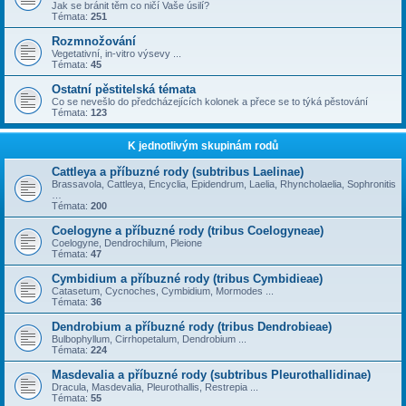
Jak se bránit těm co ničí Vaše úsilí?
Témata:
251
Rozmnožování
Vegetativní, in-vitro výsevy ...
Témata:
45
Ostatní pěstitelská témata
Co se nevešlo do předcházejících kolonek a přece se to týká pěstování
Témata:
123
K jednotlivým skupinám rodů
Cattleya a příbuzné rody (subtribus Laelinae)
Brassavola, Cattleya, Encyclia, Epidendrum, Laelia, Rhyncholaelia, Sophronitis
…
Témata:
200
Coelogyne a příbuzné rody (tribus Coelogyneae)
Coelogyne, Dendrochilum, Pleione
Témata:
47
Cymbidium a příbuzné rody (tribus Cymbidieae)
Catasetum, Cycnoches, Cymbidium, Mormodes ...
Témata:
36
Dendrobium a příbuzné rody (tribus Dendrobieae)
Bulbophyllum, Cirrhopetalum, Dendrobium ...
Témata:
224
Masdevalia a příbuzné rody (subtribus Pleurothallidinae)
Dracula, Masdevalia, Pleurothallis, Restrepia ...
Témata:
55