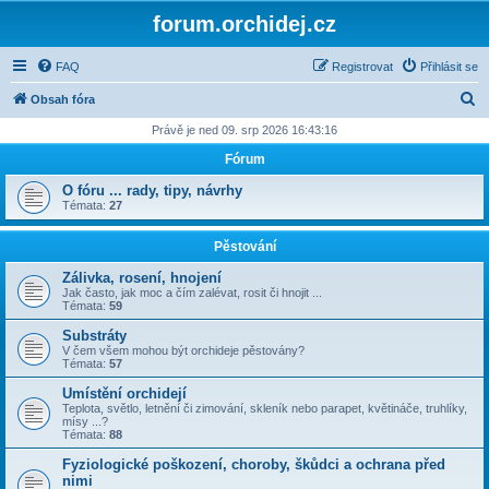
forum.orchidej.cz
FAQ
Registrovat
Přihlásit se
H
Obsah fóra
l
Právě je ned 09. srp 2026 16:43:16
e
Fórum
d
O fóru ... rady, tipy, návrhy
a
Témata:
27
t
Pěstování
Zálivka, rosení, hnojení
Jak často, jak moc a čím zalévat, rosit či hnojit ...
Témata:
59
Substráty
V čem všem mohou být orchideje pěstovány?
Témata:
57
Umístění orchidejí
Teplota, světlo, letnění či zimování, skleník nebo parapet, květináče, truhlíky,
mísy ...?
Témata:
88
Fyziologické poškození, choroby, škůdci a ochrana před
nimi