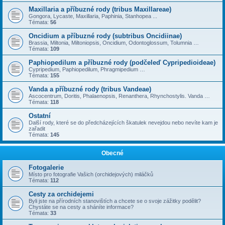
Maxillaria a příbuzné rody (tribus Maxillareae)
Gongora, Lycaste, Maxillaria, Paphinia, Stanhopea ...
Témata:
56
Oncidium a příbuzné rody (subtribus Oncidiinae)
Brassia, Miltonia, Miltoniopsis, Oncidium, Odontoglossum, Tolumnia …
Témata:
109
Paphiopedilum a příbuzné rody (podčeleď Cypripedioideae)
Cypripedium, Paphiopedilum, Phragmipedium …
Témata:
155
Vanda a příbuzné rody (tribus Vandeae)
Ascocentrum, Doritis, Phalaenopsis, Renanthera, Rhynchostylis. Vanda …
Témata:
118
Ostatní
Další rody, které se do předcházejících škatulek nevejdou nebo nevíte kam je
zařadit
Témata:
145
Obecné
Fotogalerie
Místo pro fotografie Vašich (orchidejových) miláčků
Témata:
112
Cesty za orchidejemi
Byli jste na přírodních stanovištích a chcete se o svoje zážitky podělit?
Chystáte se na cesty a sháníte informace?
Témata:
33