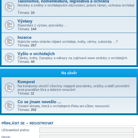
Taxonomie, nomenklatura, legislativa a ochrana
Novinky a změny v orchidejovém názvosloví, právní rámec, ochrana orchidejí
...
Témata:
10
Výstavy
Reportáže z výstav, pozvánky ...
Témata:
144
Inzerce
Nabízíte nebo sháníte nějaké orchideje, knihy, vitríny, substráty ...?
Témata:
257
Vyšlo o orchidejích
Články, knihy, časopisy a odkazy na zajímavé www stránky o orchidejích
Témata:
44
Na závěr
Kompost
Na kompostu skončí všechny nejapné poznámky, urážky a další provinění
proti pravidlům fóra a dobrým mravům!
Témata:
11
Co se jinam nevešlo ...
Ostatní témata, která s orchidejemi třeba ani vůbec nesouvisí.
Témata:
202
PŘIHLÁSIT SE
•
REGISTROVAT
Uživatelské jméno:
Heslo: