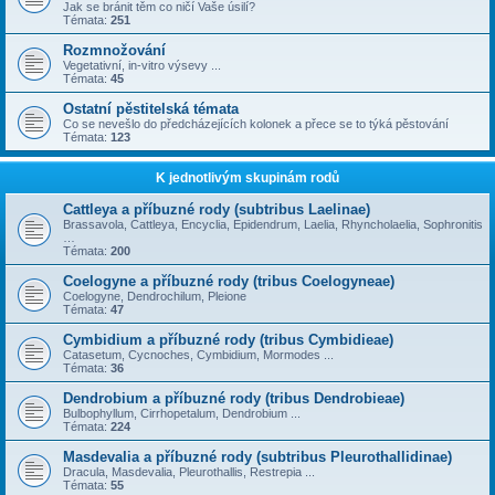
Jak se bránit těm co ničí Vaše úsilí?
Témata:
251
Rozmnožování
Vegetativní, in-vitro výsevy ...
Témata:
45
Ostatní pěstitelská témata
Co se nevešlo do předcházejících kolonek a přece se to týká pěstování
Témata:
123
K jednotlivým skupinám rodů
Cattleya a příbuzné rody (subtribus Laelinae)
Brassavola, Cattleya, Encyclia, Epidendrum, Laelia, Rhyncholaelia, Sophronitis
…
Témata:
200
Coelogyne a příbuzné rody (tribus Coelogyneae)
Coelogyne, Dendrochilum, Pleione
Témata:
47
Cymbidium a příbuzné rody (tribus Cymbidieae)
Catasetum, Cycnoches, Cymbidium, Mormodes ...
Témata:
36
Dendrobium a příbuzné rody (tribus Dendrobieae)
Bulbophyllum, Cirrhopetalum, Dendrobium ...
Témata:
224
Masdevalia a příbuzné rody (subtribus Pleurothallidinae)
Dracula, Masdevalia, Pleurothallis, Restrepia ...
Témata:
55