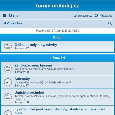
forum.orchidej.cz
FAQ
Registrovat
Přihlásit se
H
Obsah fóra
l
Právě je pát 07. srp 2026 22:48:50
e
Fórum
d
O fóru ... rady, tipy, návrhy
a
Témata:
27
t
Pěstování
Zálivka, rosení, hnojení
Jak často, jak moc a čím zalévat, rosit či hnojit ...
Témata:
59
Substráty
V čem všem mohou být orchideje pěstovány?
Témata:
57
Umístění orchidejí
Teplota, světlo, letnění či zimování, skleník nebo parapet, květináče, truhlíky,
mísy ...?
Témata:
88
Fyziologické poškození, choroby, škůdci a ochrana před
nimi