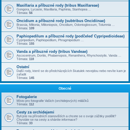
Maxillaria a příbuzné rody (tribus Maxillareae)
Gongora, Lycaste, Maxillaria, Paphinia, Stanhopea ...
Témata:
56
Oncidium a příbuzné rody (subtribus Oncidiinae)
Brassia, Miltonia, Miltoniopsis, Oncidium, Odontoglossum, Tolumnia …
Témata:
109
Paphiopedilum a příbuzné rody (podčeleď Cypripedioideae)
Cypripedium, Paphiopedilum, Phragmipedium …
Témata:
155
Vanda a příbuzné rody (tribus Vandeae)
Ascocentrum, Doritis, Phalaenopsis, Renanthera, Rhynchostylis. Vanda …
Témata:
118
Ostatní
Další rody, které se do předcházejících škatulek nevejdou nebo nevíte kam je
zařadit
Témata:
145
Obecné
Fotogalerie
Místo pro fotografie Vašich (orchidejových) miláčků
Témata:
112
Cesty za orchidejemi
Byli jste na přírodních stanovištích a chcete se o svoje zážitky podělit?
Chystáte se na cesty a sháníte informace?
Témata:
33