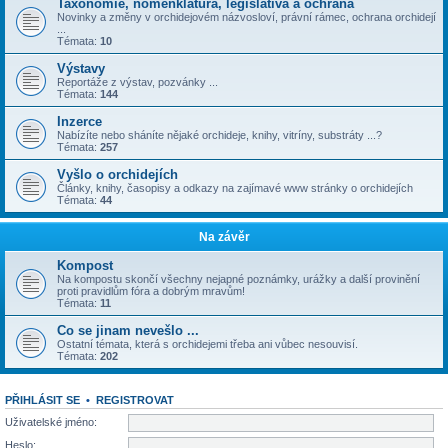
Taxonomie, nomenklatura, legislativa a ochrana
Novinky a změny v orchidejovém názvosloví, právní rámec, ochrana orchidejí
...
Témata:
10
Výstavy
Reportáže z výstav, pozvánky ...
Témata:
144
Inzerce
Nabízíte nebo sháníte nějaké orchideje, knihy, vitríny, substráty ...?
Témata:
257
Vyšlo o orchidejích
Články, knihy, časopisy a odkazy na zajímavé www stránky o orchidejích
Témata:
44
Na závěr
Kompost
Na kompostu skončí všechny nejapné poznámky, urážky a další provinění
proti pravidlům fóra a dobrým mravům!
Témata:
11
Co se jinam nevešlo ...
Ostatní témata, která s orchidejemi třeba ani vůbec nesouvisí.
Témata:
202
PŘIHLÁSIT SE
•
REGISTROVAT
Uživatelské jméno:
Heslo: