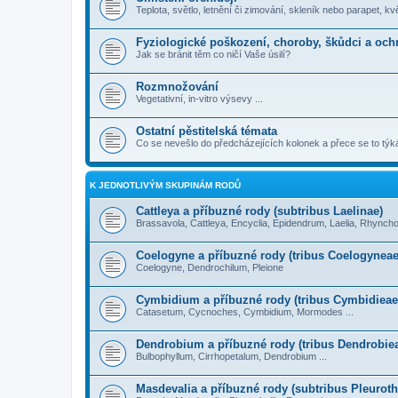
Teplota, světlo, letnění či zimování, skleník nebo parapet, kvě
Fyziologické poškození, choroby, škůdci a och
Jak se bránit těm co ničí Vaše úsilí?
Rozmnožování
Vegetativní, in-vitro výsevy ...
Ostatní pěstitelská témata
Co se nevešlo do předcházejících kolonek a přece se to týk
K JEDNOTLIVÝM SKUPINÁM RODŮ
Cattleya a příbuzné rody (subtribus Laelinae)
Brassavola, Cattleya, Encyclia, Epidendrum, Laelia, Rhyncho
Coelogyne a příbuzné rody (tribus Coelogyneae
Coelogyne, Dendrochilum, Pleione
Cymbidium a příbuzné rody (tribus Cymbidieae
Catasetum, Cycnoches, Cymbidium, Mormodes ...
Dendrobium a příbuzné rody (tribus Dendrobie
Bulbophyllum, Cirrhopetalum, Dendrobium ...
Masdevalia a příbuzné rody (subtribus Pleuroth