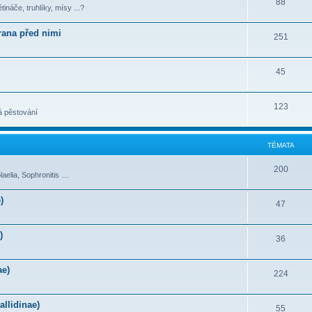
88
tináče, truhlíky, mísy ...?
rana před nimi
251
45
123
á pěstování
TÉMATA
200
laelia, Sophronitis …
)
47
)
36
ae)
224
allidinae)
55