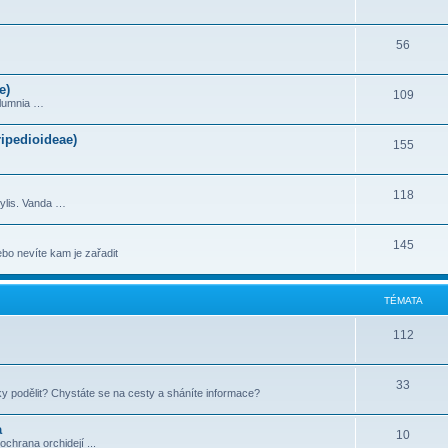
56
e)
109
olumnia …
ipedioideae)
155
118
ylis. Vanda …
145
bo nevíte kam je zařadit
TÉMATA
112
33
tky podělit? Chystáte se na cesty a sháníte informace?
a
10
chrana orchidejí ...