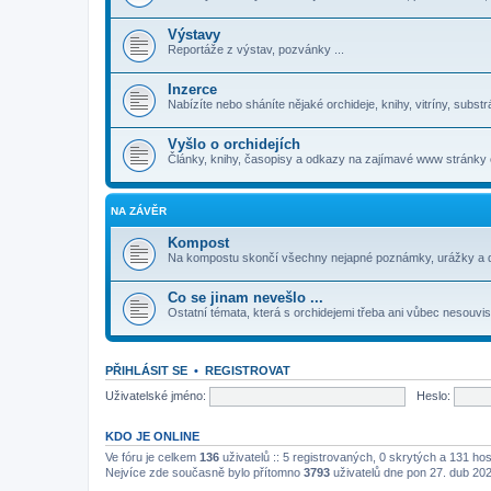
Výstavy
Reportáže z výstav, pozvánky ...
Inzerce
Nabízíte nebo sháníte nějaké orchideje, knihy, vitríny, substrá
Vyšlo o orchidejích
Články, knihy, časopisy a odkazy na zajímavé www stránky o
NA ZÁVĚR
Kompost
Na kompostu skončí všechny nejapné poznámky, urážky a da
Co se jinam nevešlo ...
Ostatní témata, která s orchidejemi třeba ani vůbec nesouvis
PŘIHLÁSIT SE
•
REGISTROVAT
Uživatelské jméno:
Heslo:
KDO JE ONLINE
Ve fóru je celkem
136
uživatelů :: 5 registrovaných, 0 skrytých a 131 ho
Nejvíce zde současně bylo přítomno
3793
uživatelů dne pon 27. dub 20