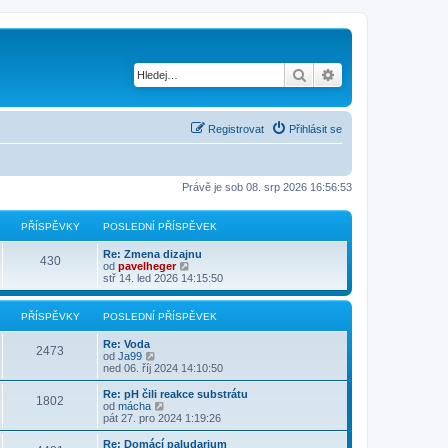
Hledat
Pokročilé hledání
Registrovat
Přihlásit se
Právě je sob 08. srp 2026 16:56:53
PŘÍSPĚVKY
POSLEDNÍ PŘÍSPĚVEK
Re: Zmena dizajnu
430
Z
od
pavelheger
o
stř 14. led 2026 14:15:50
b
r
a
PŘÍSPĚVKY
POSLEDNÍ PŘÍSPĚVEK
z
i
Re: Voda
t
2473
Z
od
Ja99
p
o
ned 06. říj 2024 14:10:50
o
b
s
r
Re: pH čili reakce substrátu
l
1802
a
Z
od
mácha
e
z
o
pát 27. pro 2024 1:19:26
d
i
b
n
t
r
Re: Domácí paludarium
í