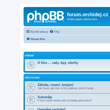
forum.orchidej.cz
Krátký popis vašeho fóra
Rychlé odkazy
FAQ
Obsah fóra
FÓRUM
O fóru ... rady, tipy, návrhy
PĚSTOVÁNÍ
Zálivka, rosení, hnojení
Jak často, jak moc a čím zalévat, rosit či hnojit ...
Substráty
V čem všem mohou být orchideje pěstovány?
Umístění orchidejí