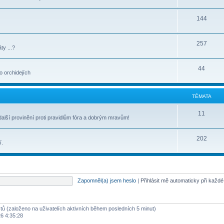
144
257
ty ...?
44
 orchidejích
TÉMATA
11
lší provinění proti pravidlům fóra a dobrým mravům!
202
í.
Zapomněl(a) jsem heslo
|
Přihlásit mě automaticky při každ
stů (založeno na uživatelích aktivních během posledních 5 minut)
26 4:35:28