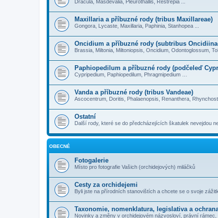
Dracula, Masdevalia, Pleurothallis, Restrepia ...
Maxillaria a příbuzné rody (tribus Maxillareae)
Gongora, Lycaste, Maxillaria, Paphinia, Stanhopea ...
Oncidium a příbuzné rody (subtribus Oncidiina
Brassia, Miltonia, Miltoniopsis, Oncidium, Odontoglossum, T
Paphiopedilum a příbuzné rody (podčeleď Cypr
Cypripedium, Paphiopedilum, Phragmipedium …
Vanda a příbuzné rody (tribus Vandeae)
Ascocentrum, Doritis, Phalaenopsis, Renanthera, Rhynchost
Ostatní
Další rody, které se do předcházejících škatulek nevejdou ne
OBECNÉ
Fotogalerie
Místo pro fotografie Vašich (orchidejových) miláčků
Cesty za orchidejemi
Byli jste na přírodních stanovištích a chcete se o svoje záži
Taxonomie, nomenklatura, legislativa a ochran
Novinky a změny v orchidejovém názvosloví, právní rámec, o