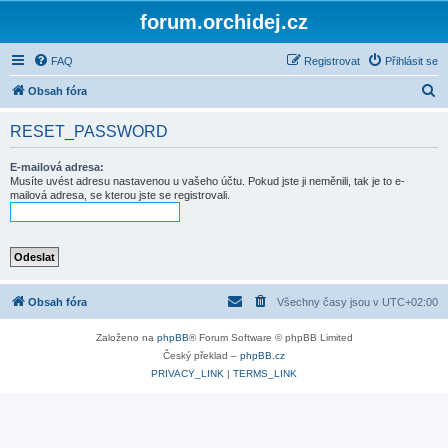
forum.orchidej.cz
FAQ
Registrovat
Přihlásit se
H
Obsah fóra
l
RESET_PASSWORD
e
d
E-mailová adresa:
Musíte uvést adresu nastavenou u vašeho účtu. Pokud jste ji neměnili, tak je to e-
a
mailová adresa, se kterou jste se registrovali.
t
Obsah fóra
Všechny časy jsou v
UTC+02:00
Založeno na
phpBB
® Forum Software © phpBB Limited
Český překlad –
phpBB.cz
PRIVACY_LINK
|
TERMS_LINK