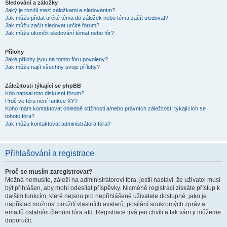
Sledování a záložky
Jaký je rozdíl mezi záložkami a sledováním?
Jak můžu přidat určité téma do záložek nebo téma začít sledovat?
Jak můžu začít sledovat určité fórum?
Jak můžu ukončit sledování témat nebo fór?
Přílohy
Jaké přílohy jsou na tomto fóru povoleny?
Jak můžu najít všechny svoje přílohy?
Záležitosti týkající se phpBB
Kdo napsal toto diskusní fórum?
Proč ve fóru není funkce XY?
Koho mám kontaktovat ohledně stížnosti a/nebo právních záležitostí týkajících se
tohoto fóra?
Jak můžu kontaktovat administrátora fóra?
Přihlašování a registrace
Proč se musím zaregistrovat?
Možná nemusíte, záleží na administrátorovi fóra, jestli nastaví, že uživatel musí
být přihlášen, aby mohl odesílat příspěvky. Nicméně registrací získáte přístup k
dalším funkcím, které nejsou pro nepřihlášené uživatele dostupné, jako je
například možnost použití vlastních avatarů, posílání soukromých zpráv a
emailů ostatním členům fóra atd. Registrace trvá jen chvíli a tak vám ji můžeme
doporučit.