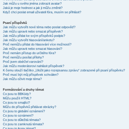
Jak můžu u svého jména zobrazit avatar?
Jaká je moje hodnost a jak ji můžu změnit?
Když chci poslat email uživateli fóra, musím se přihlásit?
Psaní příspěvků
Jak můžu vytvořit nové téma nebo poslat odpověď?
Jak můžu upravit nebo smazat příspěvek?
Jak můžu přidat ke svým příspěvků podpis?
Jak můžu vytvořit hlasování/anketu?
Proč nemůžu přidat do hlasování více možností?
Jak můžu upravit nebo smazat hlasování?
Proč nemám přístup do určitého fóra?
Proč nemůžu posílat přílohy?
Proč jsem obdržel varování?
Jak můžu moderátorovi nahlásit příspěvek?
K čemu slouží tlačítko „Uložit jako rozepsanou zprávu“ zobrazené při psaní příspěvku?
Proč musí být můj příspěvek schválen?
Jak můžu oživit moje téma?
Formátování a druhy témat
Co jsou to BBKódy?
Můžu použít HTML?
Co jsou to smajlíci?
Můžu do příspěvků přidávat obrázky?
Co jsou to globální oznámení?
Co jsou to oznámení?
Co jsou to důležitá témata?
Co jsou to zamknutá témata?
Co jsou to ikony témat?