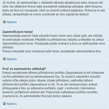
Je možné, že administrátor z nějakého důvodu deaktivoval nebo smazal váš
účet. Na některých fórech také pravidelně odstraňují uživatele, kteří dlouhou
dobu do fóra nic nenapsali, čímž se zmenší velikost databáze. Pokud je to váš
případ, zaregistrujte se znovu a pokuste se více zapojit do diskuzí.
Nahoru
Zapomněl jsem heslo!
Nepropadejte panice! Vaše původní heslo nelze sice získat zpět, ale můžete
ho jednoduše resetovat. Přejděte na přihlašovací stránku a klikněte na odkaz
Zapomněl/a jsem heslo
. Postupujte podle instrukcí a brzy se opět budete moci
přihlásit.
Pokud nebudete moci resetovat vaše heslo, kontaktujte administrátora fóra.
Nahoru
Proč se automaticky odhlašuji?
Pokud nezatrhnete během přihlašování políčko
Zapamatovat si mě
zůstanete
na fóru přihlášen jen po přednastavený čas. To slouží k zabránění zneužití
vašeho účtu někým jiným. Abyste zůstali přihlášeni, zatrhněte během
přihlašování políčko
Zapamatovat si mě
. To se ale nedoporučuje, pokud
přistupujete k fóru ze sdíleného počítače, např. v knihovně, internetové
kavárně, počítačové učebně atd. Pokud toto zaškrtávací políčko nevidíte,
znamená to, že administrátor fóra tuto funkci zakázal.
Nahoru