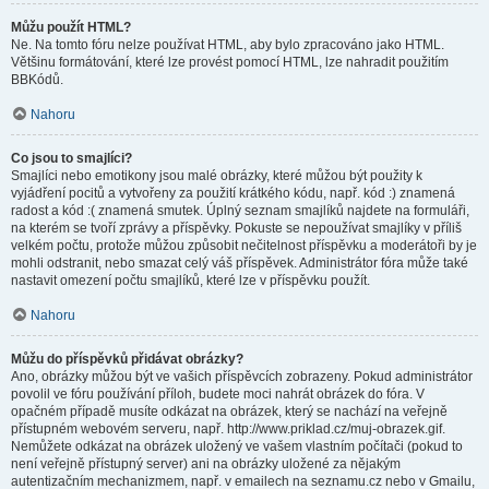
Můžu použít HTML?
Ne. Na tomto fóru nelze používat HTML, aby bylo zpracováno jako HTML.
Většinu formátování, které lze provést pomocí HTML, lze nahradit použitím
BBKódů.
Nahoru
Co jsou to smajlíci?
Smajlíci nebo emotikony jsou malé obrázky, které můžou být použity k
vyjádření pocitů a vytvořeny za použití krátkého kódu, např. kód :) znamená
radost a kód :( znamená smutek. Úplný seznam smajlíků najdete na formuláři,
na kterém se tvoří zprávy a příspěvky. Pokuste se nepoužívat smajlíky v příliš
velkém počtu, protože můžou způsobit nečitelnost příspěvku a moderátoři by je
mohli odstranit, nebo smazat celý váš příspěvek. Administrátor fóra může také
nastavit omezení počtu smajlíků, které lze v příspěvku použít.
Nahoru
Můžu do příspěvků přidávat obrázky?
Ano, obrázky můžou být ve vašich příspěvcích zobrazeny. Pokud administrátor
povolil ve fóru používání příloh, budete moci nahrát obrázek do fóra. V
opačném případě musíte odkázat na obrázek, který se nachází na veřejně
přístupném webovém serveru, např. http://www.priklad.cz/muj-obrazek.gif.
Nemůžete odkázat na obrázek uložený ve vašem vlastním počítači (pokud to
není veřejně přístupný server) ani na obrázky uložené za nějakým
autentizačním mechanizmem, např. v emailech na seznamu.cz nebo v Gmailu,