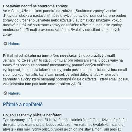
Dostávám nechtěné soukromé zprávy!
Ve vašem „Uživatelském panelu“ na záložce „Soukromé zprávy“ v sekci
„Pravidla, složky a nastavení“ můžete vytvořit pravidlo, pomocí kterého budou
zprávy od určeného uživatele nebo uživatelů automaticky smazány. Pokud
dostáváte urážlivé soukromé zprávy od určitého uživatele, nahlaste zprávy
moderátorům. Ti mají pravomoc zabránit uživateli v odesílání soukromých
zpráv.
Nahoru
Přišel mi od někoho na tomto fóru nevyžádaný nebo urážlivý email!
Je nám líto, že se vám to stalo. Formulář pro odesílání emailů používaný na
tomto fóru obsahuje obranné mechanismy, pomocí kterých můžeme
vystopovat, kdo posílá takové emaily, proto pošlete administrátorovi fóra email
s úplnou kopií emailu, který vám přišel. Je velmi důležité, aby v něm byly
zahrnuty hlavičky, které obsahují podrobné údaje o uživateli, který email poslal.
Administrátor fóra pak bude moci problém vyřešit.
Nahoru
Přátelé a nepřátelé
Co jsou seznamy přátel a nepřátel?
Tyto seznamy můžete použít k rozdělení ostatních členů fóra. Uživatelé přidáni
do vašeho seznamu přátel budou zobrazeni ve vašem uživatelském panelu,
abyste k nim měli rychlý přístup, viděli jejich online stav a mohli jim posílat