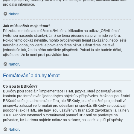
pro další informace.
Nahoru
Jak můžu oživit moje téma?
Při zobrazení tématu můžete oživit téma kliknutím na odkaz „Oživit téma“
(většinou naspodu stránky), čímž se téma přesune na první místo ve fóru.
Pokud tento odkaz nevidíte, mohlo být oživování témat zakázáno, nebo ještě
neuběhla doba, po které je povoleno téma oživit. Oživit téma jde také
jednoduše tak, že do něho odešlete příspěvek. Pokud to ale budete dělat,
ujistěte se, že to není proti pravidlům fóra.
Nahoru
Formátování a druhy témat
Co jsou to BBKódy?
BBKódy jsou speciální implementace HTML jazyka, které poskytují velkou
kontrolu pro formátování jednotlivých objektů v příspěvcích. Možnost používání
BBKódů uděluje administrátor fóra, ale BBKódy je také možné pro jednotlivé
příspěvky zakázat ve formuláři pro odesílání příspěvků. BBKódy se používají
podobně jako HTML, ale tagy jsou uzavřeny v hranatých závorkách [ a ] a ne v
< a >. Pro více informací o formátování pomocí BBKódů se podívejte na
průvodce, ke kterému najdete odkaz na stránce, na které se píší příspěvky.
Nahoru