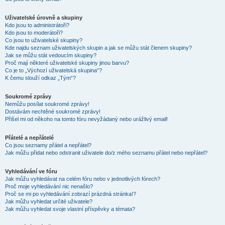
Uživatelské úrovně a skupiny
Kdo jsou to administrátoři?
Kdo jsou to moderátoři?
Co jsou to uživatelské skupiny?
Kde najdu seznam uživatelských skupin a jak se můžu stát členem skupiny?
Jak se můžu stát vedoucím skupiny?
Proč mají některé uživatelské skupiny jinou barvu?
Co je to „Výchozí uživatelská skupina“?
K čemu slouží odkaz „Tým“?
Soukromé zprávy
Nemůžu posílat soukromé zprávy!
Dostávám nechtěné soukromé zprávy!
Přišel mi od někoho na tomto fóru nevyžádaný nebo urážlivý email!
Přátelé a nepřátelé
Co jsou seznamy přátel a nepřátel?
Jak můžu přidat nebo odstranit uživatele do/z mého seznamu přátel nebo nepřátel?
Vyhledávání ve fóru
Jak můžu vyhledávat na celém fóru nebo v jednotlivých fórech?
Proč moje vyhledávání nic nenašlo?
Proč se mi po vyhledávání zobrazí prázdná stránka!?
Jak můžu vyhledat určité uživatele?
Jak můžu vyhledat svoje vlastní příspěvky a témata?