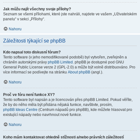
Jak můžu najít všechny svoje přílohy?
Seznam se všemi přílohami, které jste nahráli, najdete ve vašem „Uživatelském
panelu“ v sekci „Přílohy“.
Nahoru
Záležitosti týkající se phpBB
Kdo napsal toto diskusní fórum?
Tento software (v jeho nemodifikované podobě) byl vytvořen, zveřejněn a
chráněn autorskými právy
phpBB Limited
. phpBB je dostupné pod GNU
General Public License verze 2 (GPL-2.0) a může být volně distribuováno. Pro
více informací se podívejte na stránku
About phpBB
(angl.).
Nahoru
Proč ve fóru není funkce XY?
Tento software byl napsán a je licencován přes phpBB Limited. Pokud věříte,
že by do něho měla být přidána nějaká funkce, navštivte, prosím,
phpBB Ideas Centre
(Centrum nápadů pro phpBB), kde můžete hlasovat pro
existující nápady nebo navrhnout nové funkce.
Nahoru
Koho mám kontaktovat ohledně stížnosti a/nebo právních záležitostí