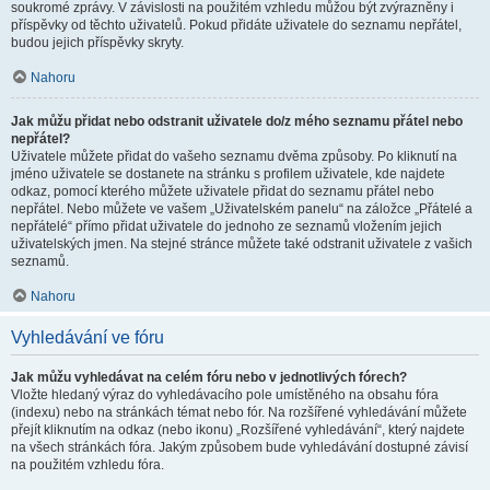
soukromé zprávy. V závislosti na použitém vzhledu můžou být zvýrazněny i
příspěvky od těchto uživatelů. Pokud přidáte uživatele do seznamu nepřátel,
budou jejich příspěvky skryty.
Nahoru
Jak můžu přidat nebo odstranit uživatele do/z mého seznamu přátel nebo
nepřátel?
Uživatele můžete přidat do vašeho seznamu dvěma způsoby. Po kliknutí na
jméno uživatele se dostanete na stránku s profilem uživatele, kde najdete
odkaz, pomocí kterého můžete uživatele přidat do seznamu přátel nebo
nepřátel. Nebo můžete ve vašem „Uživatelském panelu“ na záložce „Přátelé a
nepřátelé“ přímo přidat uživatele do jednoho ze seznamů vložením jejich
uživatelských jmen. Na stejné stránce můžete také odstranit uživatele z vašich
seznamů.
Nahoru
Vyhledávání ve fóru
Jak můžu vyhledávat na celém fóru nebo v jednotlivých fórech?
Vložte hledaný výraz do vyhledávacího pole umístěného na obsahu fóra
(indexu) nebo na stránkách témat nebo fór. Na rozšířené vyhledávání můžete
přejít kliknutím na odkaz (nebo ikonu) „Rozšířené vyhledávání“, který najdete
na všech stránkách fóra. Jakým způsobem bude vyhledávání dostupné závisí
na použitém vzhledu fóra.