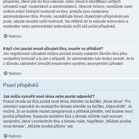
příspěvků, které jste do fóra odeslali, nebo slouží k identifikaci určitých
uživatelů např. moderátorů a administrátorů. Obecně řečeno, nemůžete sami
změnit znění žádných hodností ve fóru, protože jsou nastaveny
administrátorem fóra. Prosím, nezatěžujte fórum zbytečným přispíváním jen
proto, abyste dosáhli vyšší hodnosti. Na většině fór to nebude tolerováno a
moderátor nebo administrátor jednoduše sníží váš počet příspěvků.
Nahoru
Když chci poslat email uživateli fóra, musím se přihlásit?
Jen registrovaní uživatelé můžou posílat emaily ostatním členům fóra přes
vestavěný formulář a to jen v případě, že administrátor tuto funkci povolil. Je to
z důvodu zabránění zneužití emailového systému anonymními uživateli.
Nahoru
Psaní příspěvků
Jak můžu vytvořit nové téma nebo poslat odpověď?
Pokud chcete do fóra poslat nové téma, klikněte na tlačítko „Nové téma“. Pro
odeslání odpovědi do existujícího tématu klikněte na tlačítko „Odpovědět“. Je
možné, že se budete muset zaregistrovat a přihlásit předtím, než budete moci
posílat příspěvky. Naspodu každého fóra a tématu můžete najít seznam
oprávnění, které v konkrétním fóru a tématu máte. Například: „Můžete posílat
nová témata“, „Můžete posílat přílohy“ atd.
Nahoru