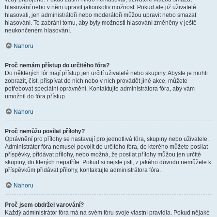
hlasování nebo v něm upravit jakoukoliv možnost. Pokud ale již uživatelé
hlasovali, jen administrátoři nebo moderátoři můžou upravit nebo smazat
hlasování. To zabrání tomu, aby byly možnosti hlasování změněny v ještě
neukončeném hlasování.
Nahoru
Proč nemám přístup do určitého fóra?
Do některých fór mají přístup jen určití uživatelé nebo skupiny. Abyste je mohli
zobrazit, číst, přispívat do nich nebo v nich provádět jiné akce, můžete
potřebovat speciální oprávnění. Kontaktujte administrátora fóra, aby vám
umožnil do fóra přístup.
Nahoru
Proč nemůžu posílat přílohy?
Oprávnění pro přílohy se nastavují pro jednotlivá fóra, skupiny nebo uživatele.
Administrátor fóra nemusel povolit do určitého fóra, do kterého můžete posílat
příspěvky, přidávat přílohy, nebo možná, že posílat přílohy můžou jen určité
skupiny, do kterých nepatříte. Pokud si nejste jisti, z jakého důvodu nemůžete k
příspěvkům přidávat přílohy, kontaktujte administrátora fóra.
Nahoru
Proč jsem obdržel varování?
Každý administrátor fóra má na svém fóru svoje vlastní pravidla. Pokud nějaké