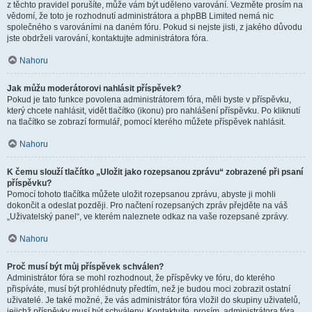
z těchto pravidel porušíte, může vám být uděleno varování. Vezměte prosím na
vědomí, že toto je rozhodnutí administrátora a phpBB Limited nemá nic
společného s varováními na daném fóru. Pokud si nejste jisti, z jakého důvodu
jste obdrželi varování, kontaktujte administrátora fóra.
Nahoru
Jak můžu moderátorovi nahlásit příspěvek?
Pokud je tato funkce povolena administrátorem fóra, měli byste v příspěvku,
který chcete nahlásit, vidět tlačítko (ikonu) pro nahlášení příspěvku. Po kliknutí
na tlačítko se zobrazí formulář, pomocí kterého můžete příspěvek nahlásit.
Nahoru
K čemu slouží tlačítko „Uložit jako rozepsanou zprávu“ zobrazené při psaní
příspěvku?
Pomocí tohoto tlačítka můžete uložit rozepsanou zprávu, abyste ji mohli
dokončit a odeslat později. Pro načtení rozepsaných zpráv přejděte na váš
„Uživatelský panel“, ve kterém naleznete odkaz na vaše rozepsané zprávy.
Nahoru
Proč musí být můj příspěvek schválen?
Administrátor fóra se mohl rozhodnout, že příspěvky ve fóru, do kterého
přispíváte, musí být prohlédnuty předtím, než je budou moci zobrazit ostatní
uživatelé. Je také možné, že vás administrátor fóra vložil do skupiny uživatelů,
jejichž příspěvky musí být schváleny. Kontaktujte, prosím, administrátora fóra