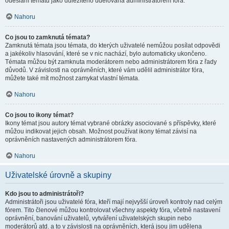
odeslání tématu jako důležitého udělována administrátorem fóra.
Nahoru
Co jsou to zamknutá témata?
Zamknutá témata jsou témata, do kterých uživatelé nemůžou posílat odpovědi
a jakékoliv hlasování, které se v nic nachází, bylo automaticky ukončeno.
Témata můžou být zamknuta moderátorem nebo administrátorem fóra z řady
důvodů. V závislosti na oprávněních, které vám udělil administrátor fóra,
můžete také mít možnost zamykat vlastní témata.
Nahoru
Co jsou to ikony témat?
Ikony témat jsou autory témat vybrané obrázky asociované s příspěvky, které
můžou indikovat jejich obsah. Možnost používat ikony témat závisí na
oprávněních nastavených administrátorem fóra.
Nahoru
Uživatelské úrovně a skupiny
Kdo jsou to administrátoři?
Administrátoři jsou uživatelé fóra, kteří mají nejvyšší úroveň kontroly nad celým
fórem. Tito členové můžou kontrolovat všechny aspekty fóra, včetně nastavení
oprávnění, banování uživatelů, vytváření uživatelských skupin nebo
moderátorů atd. a to v závislosti na oprávněních, která jsou jim udělena