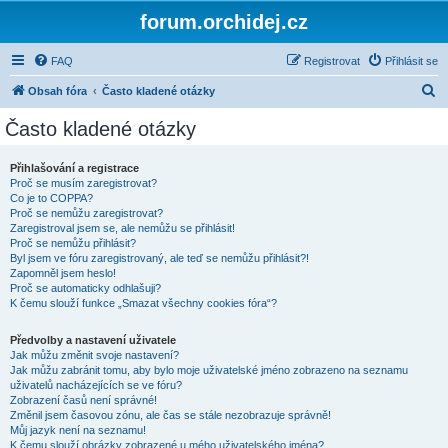
forum.orchidej.cz
FAQ
Registrovat
Přihlásit se
H
Obsah fóra
Často kladené otázky
l
Často kladené otázky
e
d
Přihlašování a registrace
Proč se musím zaregistrovat?
a
Co je to COPPA?
t
Proč se nemůžu zaregistrovat?
Zaregistroval jsem se, ale nemůžu se přihlásit!
Proč se nemůžu přihlásit?
Byl jsem ve fóru zaregistrovaný, ale teď se nemůžu přihlásit?!
Zapomněl jsem heslo!
Proč se automaticky odhlašuji?
K čemu slouží funkce „Smazat všechny cookies fóra“?
Předvolby a nastavení uživatele
Jak můžu změnit svoje nastavení?
Jak můžu zabránit tomu, aby bylo moje uživatelské jméno zobrazeno na seznamu
uživatelů nacházejících se ve fóru?
Zobrazení časů není správné!
Změnil jsem časovou zónu, ale čas se stále nezobrazuje správně!
Můj jazyk není na seznamu!
K čemu slouží obrázky zobrazené u mého uživatelského jména?