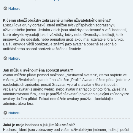
Nahoru
K čemu slouží obrázky zobrazené u mého uživatelského jména?
Existují dva druhy obrázků, které můžou být v příspěvcích zobrazeny u
uživatelského jména. Jedním z nich jsou obrázky asociované s vaší hodností,
které obvykle vypadají jako hvězdičky, tečky nebo čtverečky a indikují, kolik
příspěvků jste odeslali, nebo pomáhají určit jakou mají uživatelé fóra funkci.
Další, obvykle větší obrázek, je známý jako avatar a obecně se jedná o
unikátní nebo osobní obrázek každého uživatele.
Nahoru
Jak můžu u svého jména zobrazit avatar?
Avatar můžete přidat pomocí možnosti „Nastavení avataru“, kterou najdete ve
vašem „Uživatelském panelu“ na záložce „Profil“. Avatar můžete přidat jedním z
následujících způsobů: použít Gravatar, vybrat si avatar v Galerii, použít
vzdálený avatar (z jiného webu), nebo avatar nahrát do tohoto fóra. Záleží na
administrátorovi fóra, jestli je používání avatarů povoleno a jakými způsoby lze
avatary do fóra přidat. Pokud nemůžete avatary používat, kontaktujte
administrátora fóra.
Nahoru
Jaká je moje hodnost a jak ji můžu změnit?
Hodnosti, které jsou zobrazeny pod vaším uživatelským jménem, indikují počet