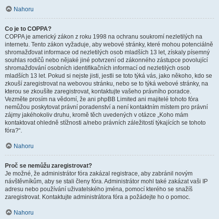
Nahoru
Co je to COPPA?
COPPA je americký zákon z roku 1998 na ochranu soukromí nezletilých na
internetu. Tento zákon vyžaduje, aby webové stránky, které mohou potenciálně
shromažďovat informace od nezletilých osob mladších 13 let, získaly písemný
souhlas rodičů nebo nějaké jiné potvrzení od zákonného zástupce povolující
shromažďování osobních identifikačních informací od nezletilých osob
mladších 13 let. Pokud si nejste jisti, jestli se toto týká vás, jako někoho, kdo se
zkouší zaregistrovat na webovou stránku, nebo se to týká webové stránky, na
kterou se zkoušíte zaregistrovat, kontaktujte vašeho právního poradce.
Vezměte prosím na vědomí, že ani phpBB Limited ani majitelé tohoto fóra
nemůžou poskytovat právní poradenství a není kontaktním místem pro právní
zájmy jakéhokoliv druhu, kromě těch uvedených v otázce „Koho mám
kontaktovat ohledně stížnosti a/nebo právních záležitostí týkajících se tohoto
fóra?“.
Nahoru
Proč se nemůžu zaregistrovat?
Je možné, že administrátor fóra zakázal registrace, aby zabránil novým
návštěvníkům, aby se stali členy fóra. Administrátor mohl také zakázat vaši IP
adresu nebo používání uživatelského jména, pomocí kterého se snažíš
zaregistrovat. Kontaktujte administrátora fóra a požádejte ho o pomoc.
Nahoru