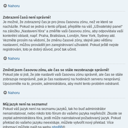
Nahoru
Zobrazení časů není správné!
Je možné, že zobrazený čas je pro jinou časovou zónu, než ve které se
nacházíte. Pokud se jedná o tento případ, přejděte na váš „Uživatelský panel“
na záložku „Nastavení fóra“ a změňte vaši časovou zónu, aby odpovídala vaší
konkrétní oblasti, např. Praha, Bratislava, Londýn, New York, Sydney atd.
Vezměte prosím na vědomí, že změnu časové zóny, stejně jako většinu
nastavení, můžou provádět jen zaregistrovaní uživatelé. Pokud ještě nejste
registrováni, toto je dobrý důvod, proč tak učinit.
Nahoru
Změnil jsem časovou zónu, ale čas se stále nezobrazuje správně!
Pokud jste si jisti, že jste nastavili vaši časovou zónu správně, ale čas se stále
zobrazuje nesprávně, pak je čas nastavený na hodinách serveru nesprávný.
Upozorněte na to, prosím, administrátora, aby mohl tento problém odstranit.
Nahoru
Můj jazyk není na seznamu!
Pokud váš jazyk není na seznamu jazyků, tak ho buď administrátor
nenainstaloval, nebo nikdo toto fórum do vašeho jazyka nepřeložil. Zkuste se
zeptat administrátora fóra, jestli může nainstalovat požadovaný jazyk. Pokud
překlad do vašeho jazyku neexistuje, můžete vytvořit nový překlad. Více
informací můžete najít na webu
phpBB
®.