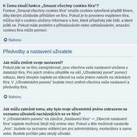
K čemu slouží funkce „Smazat všechny cookies fóra“?
Funkce „Smazat všechny cookies fóra“ smaže cookies vytvořené phpBB fórem,
díky kterým zůstáváte přihlášen ve fóru. Pokud je to povoleno majitelem fóra,
můžou být v cookies uloženy informace o tom, které příspěvky jste četli, a které
ještě ne. Pokud máte problém s přihlašováním nebo odhlašováním, smazání
cookies fóra může pomoci.
Nahoru
Předvolby a nastavení uživatele
Jak můžu změnit svoje nastavení?
Pokud jste se ve fóru zaregistrovali, jsou všechna vaše nastavení uložena v
databázi fóra. Pro jejich změnu přejděte na váš „Uživatelský panel“ pomocí
odkazu, který obvykle najdete po kliknutí na vaše jméno nahoře na stránkách
fóra. V „Uživatelském panelu“ budete moci změnit všechna vaše nastavení a
předvolby fóra.
Nahoru
Jak můžu zabránit tomu, aby bylo moje uživatelské jméno zobrazeno na
seznamu uživatelů nacházejících se ve fóru?
V „Uživatelském panelu“ na záložce „Nastavení fóra“ -> „Obecné nastavení
fóra“ najdete možnost
Skrýt můj online stav
. Pokud u této možnosti nastavíte
„Ano“, budete na seznamu viditelní jen pro administrátory, moderátory a sama
sebe. Budete počítán jako skrytý uživatel.