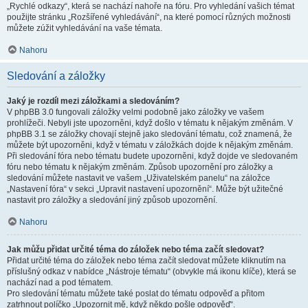
„Rychlé odkazy“, která se nachází nahoře na fóru. Pro vyhledání vašich témat
použijte stránku „Rozšířené vyhledávání“, na které pomocí různých možnosti
můžete zúžit vyhledávání na vaše témata.
Nahoru
Sledování a záložky
Jaký je rozdíl mezi záložkami a sledováním?
V phpBB 3.0 fungovali záložky velmi podobně jako záložky ve vašem
prohlížeči. Nebyli jste upozorněni, když došlo v tématu k nějakým změnám. V
phpBB 3.1 se záložky chovají stejně jako sledování tématu, což znamená, že
můžete být upozorněni, když v tématu v záložkách dojde k nějakým změnám.
Při sledování fóra nebo tématu budete upozorněni, když dojde ve sledovaném
fóru nebo tématu k nějakým změnám. Způsob upozornění pro záložky a
sledování můžete nastavit ve vašem „Uživatelském panelu“ na záložce
„Nastavení fóra“ v sekci „Upravit nastavení upozornění“. Může být užitečné
nastavit pro záložky a sledování jiný způsob upozornění.
Nahoru
Jak můžu přidat určité téma do záložek nebo téma začít sledovat?
Přidat určité téma do záložek nebo téma začít sledovat můžete kliknutím na
příslušný odkaz v nabídce „Nástroje tématu“ (obvykle má ikonu klíče), která se
nachází nad a pod tématem.
Pro sledování tématu můžete také poslat do tématu odpověď a přitom
zatrhnout políčko „Upozornit mě, když někdo pošle odpověď“.