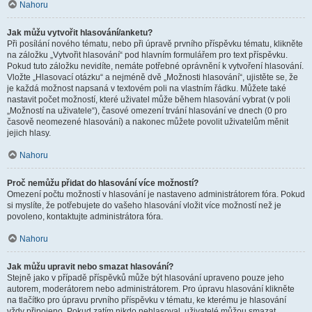
Nahoru
Jak můžu vytvořit hlasování/anketu?
Při posílání nového tématu, nebo při úpravě prvního příspěvku tématu, klikněte
na záložku „Vytvořit hlasování“ pod hlavním formulářem pro text příspěvku.
Pokud tuto záložku nevidíte, nemáte potřebné oprávnění k vytvoření hlasování.
Vložte „Hlasovací otázku“ a nejméně dvě „Možnosti hlasování“, ujistěte se, že
je každá možnost napsaná v textovém poli na vlastním řádku. Můžete také
nastavit počet možností, které uživatel může během hlasování vybrat (v poli
„Možností na uživatele“), časové omezení trvání hlasování ve dnech (0 pro
časově neomezené hlasování) a nakonec můžete povolit uživatelům měnit
jejich hlasy.
Nahoru
Proč nemůžu přidat do hlasování více možností?
Omezení počtu možností v hlasování je nastaveno administrátorem fóra. Pokud
si myslíte, že potřebujete do vašeho hlasování vložit více možností než je
povoleno, kontaktujte administrátora fóra.
Nahoru
Jak můžu upravit nebo smazat hlasování?
Stejně jako v případě příspěvků může být hlasování upraveno pouze jeho
autorem, moderátorem nebo administrátorem. Pro úpravu hlasování klikněte
na tlačítko pro úpravu prvního příspěvku v tématu, ke kterému je hlasování
vždy připojeno. Pokud zatím nikdo nehlasoval, uživatelé můžou smazat