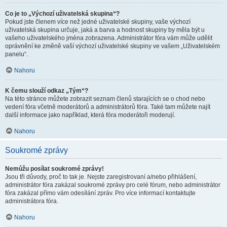
Co je to „Výchozí uživatelská skupina“?
Pokud jste členem více než jedné uživatelské skupiny, vaše výchozí
uživatelská skupina určuje, jaká a barva a hodnost skupiny by měla být u
vašeho uživatelského jména zobrazena. Administrátor fóra vám může udělit
oprávnění ke změně vaší výchozí uživatelské skupiny ve vašem „Uživatelském
panelu“.
Nahoru
K čemu slouží odkaz „Tým“?
Na této stránce můžete zobrazit seznam členů starajících se o chod nebo
vedení fóra včetně moderátorů a administrátorů fóra. Také tam můžete najít
další informace jako například, která fóra moderátoři moderují.
Nahoru
Soukromé zprávy
Nemůžu posílat soukromé zprávy!
Jsou tři důvody, proč to tak je. Nejste zaregistrovaní a/nebo přihlášení,
administrátor fóra zakázal soukromé zprávy pro celé fórum, nebo administrátor
fóra zakázal přímo vám odesílání zpráv. Pro více informací kontaktujte
administrátora fóra.
Nahoru