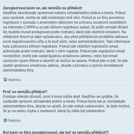
Zaregistroval jsem se, ale nemůžu se přihlásit!
Nejdříve zkontrolujte správnost vašeho uživatelského jména a hesla. Pokud
jsou správné, mohly se stát následující dvě věci. Pokud je ve fóru povolena
registrace v souladu s americkým zákonem na ochranu soukromí nezletilých
na internetu COPPA a vy jste během registrace zadali, že ještě nemáte třináct
let, budete muset postupovat podle instrukcí, které jste obdrželi emailem. Na
některých fórech je také vyžadováno, aby před přihlášením proběhla aktivace
nově registrovaného účtu a to buď vámi, nebo administrátorem. Tato informace
byla zobrazena během registrace. Pokud jste obdrželi registrační email,
pokračujte podle instrukcí, které v něm najdete. Pokud jste registrační email
neobdrželi, mohli jste zadat špatnou emailovou adresu, nebo byl email
zachycen spam filtrem a skončil ve složce se spamy. Pokud jste si jistí, že jste
zadali správnou emailovou adresu, zkuste s prosbou o pomoc kontaktovat
administrátora fóra.
Nahoru
Proč se nemůžu přihlásit?
Existuje několik důvodů, proč k tomu může dojít. Nejdříve se ujistěte, že
zadáváte správné uživatelské jméno a heslo. Pokud tomu tak je, kontaktujte
administrátora fóra, abyste se ujistili, že jste nebyli zabanováni. Je také možné,
že je na webu chyba v nastavení, která by měla být odstraněna.
Nahoru
Byl jsem ve fóru zaregistrovaný, ale teď se nemůžu přihlásit?!