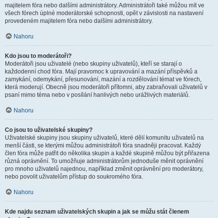
majitelem fóra nebo dalšími administrátory. Administrátoři také můžou mít ve
všech fórech úplné moderátorské schopnosti, opět v závislosti na nastavení
provedeném majitelem fóra nebo dalšími administrátory.
Nahoru
Kdo jsou to moderátoři?
Moderátoři jsou uživatelé (nebo skupiny uživatelů), kteří se starají o
každodenní chod fóra. Mají pravomoc k upravování a mazání příspěvků a
zamykání, odemykání, přesunování, mazání a rozdělování témat ve fórech,
která moderují. Obecně jsou moderátoři přítomni, aby zabraňovali uživatelů v
psaní mimo téma nebo v posílání hanlivých nebo urážlivých materiálů.
Nahoru
Co jsou to uživatelské skupiny?
Uživatelské skupiny jsou skupiny uživatelů, které dělí komunitu uživatelů na
menší části, se kterými můžou administrátoři fóra snadněji pracovat. Každý
člen fóra může patřit do několika skupin a každé skupině můžou být přiřazena
různá oprávnění. To umožňuje administrátorům jednoduše měnit oprávnění
pro mnoho uživatelů najednou, například změnit oprávnění pro moderátory,
nebo povolit uživatelům přístup do soukromého fóra.
Nahoru
Kde najdu seznam uživatelských skupin a jak se můžu stát členem