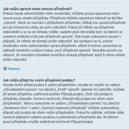
Jak můžu upravit nebo smazat příspěvek?
Pokud nejste administrátor nebo moderátor, můžete pouze upravovat nebo
mazat svoje vlastní příspěvky. Příspěvek můžete upravit po kliknutí na tlačítko
„Upravit“, které se nachází v příslušném příspěvku. Někdy lze upravit příspěvek
jen po omezenou dobu po jeho odeslání. Pokud již někdo na příspěvek
odpověděl a vy se do tématu vrátíte, najdete pod ním krátký text, ve kterém je
uvedeno kolikrát a kdy jste příspěvek upravili. Toto bude zobrazeno pouze v
případě, že někdo do tématu pošle odpověď, ale neobjeví se to, pokud
moderátor nebo administrátor upraví příspěvek, ačkoli ti mohou zanechat na
základě vlastního uvážení vzkaz, proč příspěvek upravili. Vezměte prosím na
vědomí, že normální uživatelé nemůžou smazat příspěvek, když k němu někdo
pošle odpověď.
Nahoru
Jak můžu přidat ke svým příspěvků podpis?
Abyste mohli přidat podpis k vašim příspěvkům, musíte ho nejdřív ve vašem
„Uživatelském panelu“ na záložce „Profil“ vytvořit. Jakmile ho vytvoříte, můžete
při psaní příspěvku zatrhnout políčko
Připojit podpis
, čímž váš podpis k
příspěvku připojíte. Pomocí možnosti „Připojit můj podpis ke všem mým
příspěvkům“, kterou naleznete ve vašem „Uživatelském panelu“ na záložce
„Nastavení fóra“ v sekci „Výchozí nastavení příspěvků“ můžete automaticky
připojit váš podpis ke všem vašim příspěvkům. Pokud to uděláte, můžete stále
zamezit připojení vašeho podpisu k jednotlivým příspěvkům tak, že během
psaní příspěvku zrušíte zaškrtnutí možnosti
Připojit podpis
.