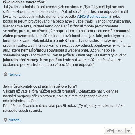
týkajících se tohoto fóra?
Jakýkoliv z administrátorů uvedených na stránce „Tým“, by měl být pro vaši
stížnost vhodnou kontaktní osobou. Pokud se vám nedostane odpovědi, měli
byste kontaktovat majitele domény (proveďte
WHOIS vyhledávání
) nebo,
pokud je fórum provozováno na bezplatné službě (např. Yahoo!, forumzdarma,
Webzdarma atd.), vedení nebo oddělení stížností tohoto provozovatele.
Vezměte, prosím, na vědomí, že phpBB Limited na tomto fóru
nemá absolutně
žádné pravomoci
a nemůže nést odpovědnost za to jak, kde, nebo kým je toto
fórum používáno. Nekontaktujte phpBB Limited v souvislosti s jakýmikoliv
právními záležitostmi (zastavení činnosti, odpovědnost, pomlouvačný komentář
atd.), které
nemají přímou souvislost
s webem phpBB.com, nebo se
samotným phpBB softwarem. Pokud pošlete email phpBB Limited týkající se
jakákoliv třetí strany
, která používá tento software, můžete očekávat, že
dostanete pouze strohou, nebo vůbec žádnou odpověď.
Nahoru
Jak můžu kontaktovat administrátora fóra?
Všichni uživatelé fóra můžou použít formulář „Kontaktujte nás“, který se
nachází naspodu všech stránek, pokud je tato možnost povolena
administrátorem fóra.
Přihlášení uživatelé můžou také použít odkaz „Tým“, který se také nachází
naspodu všech stránek.
Nahoru
Přejít na