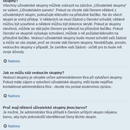
skupiny?
Všechny uživatelské skupiny můžete zobrazit na záložce „Uživatelské skupiny“
ve vašem „Uživatelském panelu“. Pokud se chcete stát členem některé z
uživatelských skupin, pokračujte kliknutím na příslušné tlačítko. Ne do všech
skupin je volný přístup. V některých se musí žádost o členství schválit, některé
můžou být uzavřené a některé můžou být dokonce skryté. Pokud je skupiny
otevřená, můžete se stát jejím členem po kliknutí na příslušné tlačítko. Pokud
členství ve skupině vyžaduje schválení, můžete o ně požádat kliknutím na
příslušné tlačítko. Vedoucí uživatelské skupiny bude muset schválit vaši žádost
a může se vás zeptat, proč se chcete stát členem skupiny. Neobtěžujte, prosím,
vedoucího skupiny v případě, že zamítne vaši žádost - určitě pro to bude mít
svoje důvody.
Nahoru
Jak se můžu stát vedoucím skupiny?
Vedoucí skupiny je obvykle určen administrátorem fóra při vytváření skupiny.
Pokud máte zájem o vytvoření uživatelské skupiny, měli byste nejdříve
kontaktovat administrátora fóra - zkuste mu poslat soukromou zprávu.
Nahoru
Proč mají některé uživatelské skupiny jinou barvu?
Je možné, že administrátor fóra přiřadil k členům určitých skupin nějakou
barvu, aby bylo jednodušší identifikovat členy těchto skupin.
Nahoru