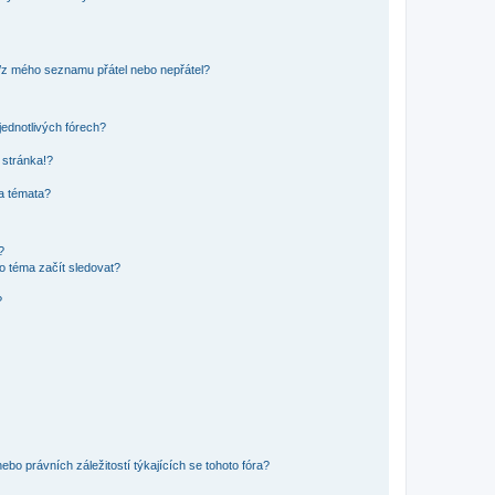
o/z mého seznamu přátel nebo nepřátel?
jednotlivých fórech?
 stránka!?
 a témata?
?
o téma začít sledovat?
?
bo právních záležitostí týkajících se tohoto fóra?