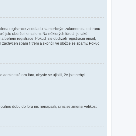
povolena registrace v souladu s americkým zákonem na ochranu
eré jste obdrželi emailem. Na některých fórech je také
 během registrace. Pokud jste obdrželi registrační email,
ail zachycen spam filtrem a skončil ve složce se spamy. Pokud
dministrátora fóra, abyste se ujistili, že jste nebyli
louhou dobu do fóra nic nenapsali, čímž se zmenší velikost