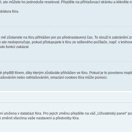
t, ale můžete ho jednoduše resetovat. Přejděte na přihlašovací stránku a klikněte
rátora fóra.
i mě
zůstanete na fóru přihlášen jen po přednastavený čas. To slouží k zabránění zn
se ale nedoporučuje, pokud přistupujete k fóru ze sdíleného počítače, např. v kniho
tuto funkci zakázal.
phpBB fórem, díky kterým zůstáváte přihlášen ve fóru. Pokud je to povoleno majit
přihlašováním nebo odhlašováním, smazání cookies fóra může pomoci.
ení uložena v databázi fóra. Pro jejich změnu přejděte na váš „Uživatelský panel“ p
i změnit všechna vaše nastavení a předvolby fóra.