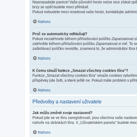
Nepropadejte panice! Vaše původní heslo nelze sice získat zpě
brzy se opět budete moci přihlásit.
Pokud nebudete moci resetovat vaše heslo, kontaktujte administ
Nahoru
Proč se automaticky odhlašuji?
Pokud nezatrhnete během přihlašování políčko
Zapamatovat s
zatrhněte během přihlašování políčko
Zapamatovat si mě
. To 
zaškrtávací políčko nevidíte, znamená to, že administrátor fóra 
Nahoru
K čemu slouží funkce „Smazat všechny cookies fóra“?
Funkce „Smazat všechny cookies fóra“ smaže cookies vytvořené 
příspěvky jste četli, a které ještě ne. Pokud máte problém s 
Nahoru
Předvolby a nastavení uživatele
Jak můžu změnit svoje nastavení?
Pokud jste se ve fóru zaregistrovali, jsou všechna vaše nastav
nahoře na stránkách fóra. V „Uživatelském panelu“ budete moc
Nahoru