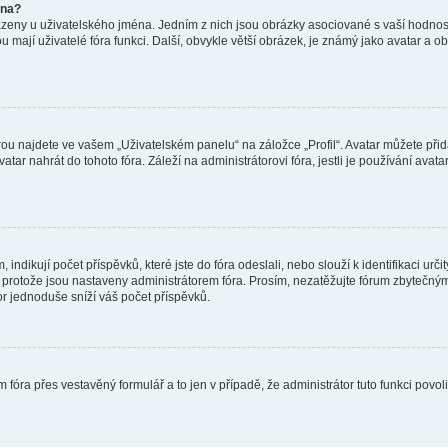
éna?
azeny u uživatelského jména. Jedním z nich jsou obrázky asociované s vaší hodnost
jakou mají uživatelé fóra funkci. Další, obvykle větší obrázek, je známý jako avatar
ou najdete ve vašem „Uživatelském panelu“ na záložce „Profil“. Avatar můžete přida
vatar nahrát do tohoto fóra. Záleží na administrátorovi fóra, jestli je používání ava
ndikují počet příspěvků, které jste do fóra odeslali, nebo slouží k identifikaci urč
protože jsou nastaveny administrátorem fóra. Prosím, nezatěžujte fórum zbytečným 
or jednoduše sníží váš počet příspěvků.
 fóra přes vestavěný formulář a to jen v případě, že administrátor tuto funkci povo