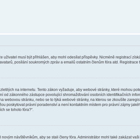
 že uživatel musí být přihlášen, aby mohl odesílat příspěvky. Nicméně registrací zís
 avatarů, posílání soukromých zpráv a emailů ostatním členům fóra atd. Registrace t
etilých na internetu. Tento zákon vyžaduje, aby webové stránky, které mohou pot
ní od zákonného zástupce povolující shromažďování osobních identifikačních informac
vat na webovou stránku, nebo se to týká webové stránky, na kterou se zkoušíte zareg
ůžou poskytovat právní poradenství a není kontaktním místem pro právní zájmy ja
ích se tohoto fóra?“.
il novým návštěvníkům, aby se stali členy fóra. Administrátor mohl také zakázat va