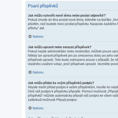
Psaní příspěvků
Jak můžu vytvořit nové téma nebo poslat odpověď?
Pokud chcete do fóra poslat nové téma, klikněte na tlačítko „No
předtím, než budete moci posílat příspěvky. Naspodu každého fó
přílohy“ atd.
Nahoru
Jak můžu upravit nebo smazat příspěvek?
Pokud nejste administrátor nebo moderátor, můžete pouze upravo
Někdy lze upravit příspěvek jen po omezenou dobu po jeho odesl
příspěvek upravili. Toto bude zobrazeno pouze v případě, že n
vlastního uvážení vzkaz, proč příspěvek upravili. Vezměte pr
Nahoru
Jak můžu přidat ke svým příspěvků podpis?
Abyste mohli přidat podpis k vašim příspěvkům, musíte ho nejdří
čímž váš podpis k příspěvku připojíte. Pomocí možnosti „Připo
příspěvků“ můžete automaticky připojit váš podpis ke všem vaš
zaškrtnutí možnosti
Připojit podpis
.
Nahoru