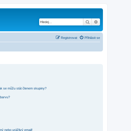
Hledat
Pokročilé hledání
Registrovat
Přihlásit se
ak se můžu stát členem skupiny?
 barvu?
ný nebo urážlivý email!