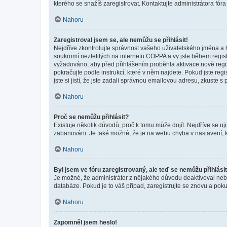
kterého se snažíš zaregistrovat. Kontaktujte administrátora fór
Nahoru
Zaregistroval jsem se, ale nemůžu se přihlásit!
Nejdříve zkontrolujte správnost vašeho uživatelského jména a 
soukromí nezletilých na internetu COPPA a vy jste během registr
vyžadováno, aby před přihlášením proběhla aktivace nově regis
pokračujte podle instrukcí, které v něm najdete. Pokud jste re
jste si jistí, že jste zadali správnou emailovou adresu, zkuste 
Nahoru
Proč se nemůžu přihlásit?
Existuje několik důvodů, proč k tomu může dojít. Nejdříve se ujis
zabanováni. Je také možné, že je na webu chyba v nastavení, k
Nahoru
Byl jsem ve fóru zaregistrovaný, ale teď se nemůžu přihlásit
Je možné, že administrátor z nějakého důvodu deaktivoval nebo 
databáze. Pokud je to váš případ, zaregistrujte se znovu a pokus
Nahoru
Zapomněl jsem heslo!