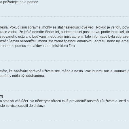
a a požádejte ho o pomoc.
hesla. Pokud jsou správné, mohly se stát následující dvě věci. Pokud je ve fóru 
ace zadali, že ještě nemáte třináct let, budete muset postupovat podle instrukcí, kt
trovaného účtu a to buď vámi, nebo administrátorem. Tato informace byla zobrazena
gistrační email neobdrželi, mohli jste zadat špatnou emailovou adresu, nebo byl em
s prosbou o pomoc kontaktovat administrátora fóra.
těte, že zadáváte správné uživatelské jméno a heslo. Pokud tomu tak je, kontaktujte a
terá by měla být odstraněna.
?!
smazal váš účet. Na některých fórech také pravidelně odstraňují uživatele, kteří d
te se více zapojit do diskuzí.