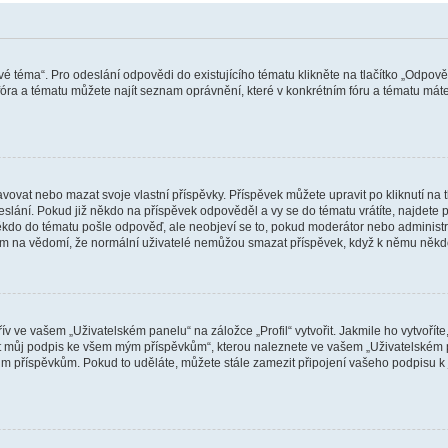
vé téma“. Pro odeslání odpovědi do existujícího tématu klikněte na tlačítko „Odpově
ra a tématu můžete najít seznam oprávnění, které v konkrétním fóru a tématu máte.
vat nebo mazat svoje vlastní příspěvky. Příspěvek můžete upravit po kliknutí na tla
ání. Pokud již někdo na příspěvek odpověděl a vy se do tématu vrátíte, najdete pod
ěkdo do tématu pošle odpověď, ale neobjeví se to, pokud moderátor nebo administr
osím na vědomí, že normální uživatelé nemůžou smazat příspěvek, když k němu něk
v ve vašem „Uživatelském panelu“ na záložce „Profil“ vytvořit. Jakmile ho vytvořít
jit můj podpis ke všem mým příspěvkům“, kterou naleznete ve vašem „Uživatelském p
im příspěvkům. Pokud to uděláte, můžete stále zamezit připojení vašeho podpisu k