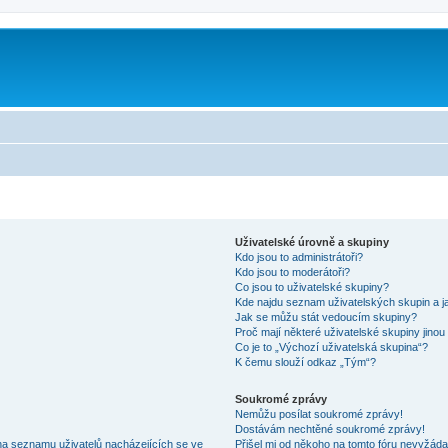
Uživatelské úrovně a skupiny
Kdo jsou to administrátoři?
Kdo jsou to moderátoři?
Co jsou to uživatelské skupiny?
Kde najdu seznam uživatelských skupin a j
Jak se můžu stát vedoucím skupiny?
Proč mají některé uživatelské skupiny jinou
Co je to „Výchozí uživatelská skupina“?
K čemu slouží odkaz „Tým“?
Soukromé zprávy
Nemůžu posílat soukromé zprávy!
Dostávám nechtěné soukromé zprávy!
na seznamu uživatelů nacházejících se ve
Přišel mi od někoho na tomto fóru nevyžáda