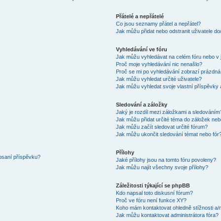
Přátelé a nepřátelé
Co jsou seznamy přátel a nepřátel?
Jak můžu přidat nebo odstranit uživatele d
Vyhledávání ve fóru
Jak můžu vyhledávat na celém fóru nebo v 
Proč moje vyhledávání nic nenašlo?
Proč se mi po vyhledávání zobrazí prázdná
Jak můžu vyhledat určité uživatele?
Jak můžu vyhledat svoje vlastní příspěvky
Sledování a záložky
Jaký je rozdíl mezi záložkami a sledováním
Jak můžu přidat určité téma do záložek neb
Jak můžu začít sledovat určité fórum?
Jak můžu ukončit sledování témat nebo fór
Přílohy
 psaní příspěvku?
Jaké přílohy jsou na tomto fóru povoleny?
Jak můžu najít všechny svoje přílohy?
Záležitosti týkající se phpBB
Kdo napsal toto diskusní fórum?
Proč ve fóru není funkce XY?
Koho mám kontaktovat ohledně stížnosti a/ne
Jak můžu kontaktovat administrátora fóra?