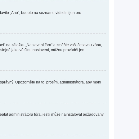
tavíte „Ano“, budete na seznamu viditelní jen pro
nel“ na záložku „Nastavení fóra“ a změňte vaši časovou zónu,
stejně jako většinu nastavení, můžou provádět jen
nesprávný. Upozorněte na to, prosím, administrátora, aby mohl
ptat administrátora fóra, jestli může nainstalovat požadovaný