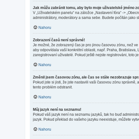
Jak můžu zabránit tomu, aby bylo moje uživatelské jméno z
V „Uživatelském panelu“ na záložce „Nastavení fóra“ -> „Obec
administrátory, moderátory a sama sebe. Budete počítán jako sk
Nahoru
Zobrazení časů není správné!
Je možné, že zobrazený čas je pro jinou časovou zónu, než ve k
aby odpovídala vaší konkrétní oblasti, např. Praha, Bratislav
zaregistrovaní uživatelé. Pokud ještě nejste registrováni, toto je
Nahoru
Změnil jsem časovou zónu, ale čas se stále nezobrazuje sp
Pokud jste si jisti, že jste nastavili vaši časovou zónu správn
tento problém odstranit.
Nahoru
Můj jazyk není na seznamu!
Pokud váš jazyk není na seznamu jazyků, tak ho buď administrát
jazyk. Pokud překlad do vašeho jazyku neexistuje, můžete vytv
Nahoru