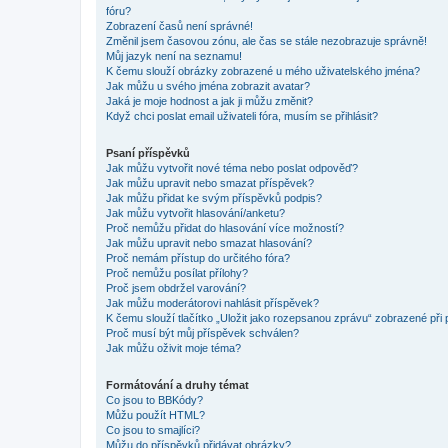
fóru?
Zobrazení časů není správné!
Změnil jsem časovou zónu, ale čas se stále nezobrazuje správně!
Můj jazyk není na seznamu!
K čemu slouží obrázky zobrazené u mého uživatelského jména?
Jak můžu u svého jména zobrazit avatar?
Jaká je moje hodnost a jak ji můžu změnit?
Když chci poslat email uživateli fóra, musím se přihlásit?
Psaní příspěvků
Jak můžu vytvořit nové téma nebo poslat odpověď?
Jak můžu upravit nebo smazat příspěvek?
Jak můžu přidat ke svým příspěvků podpis?
Jak můžu vytvořit hlasování/anketu?
Proč nemůžu přidat do hlasování více možností?
Jak můžu upravit nebo smazat hlasování?
Proč nemám přístup do určitého fóra?
Proč nemůžu posílat přílohy?
Proč jsem obdržel varování?
Jak můžu moderátorovi nahlásit příspěvek?
K čemu slouží tlačítko „Uložit jako rozepsanou zprávu“ zobrazené při
Proč musí být můj příspěvek schválen?
Jak můžu oživit moje téma?
Formátování a druhy témat
Co jsou to BBKódy?
Můžu použít HTML?
Co jsou to smajlíci?
Můžu do příspěvků přidávat obrázky?