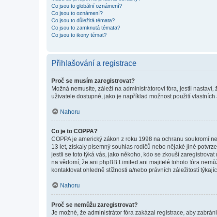
Co jsou to globální oznámení?
Co jsou to oznámení?
Co jsou to důležitá témata?
Co jsou to zamknutá témata?
Co jsou to ikony témat?
Přihlašování a registrace
Proč se musím zaregistrovat?
Možná nemusíte, záleží na administrátorovi fóra, jestli nastaví,
uživatele dostupné, jako je například možnost použití vlastních
Nahoru
Co je to COPPA?
COPPA je americký zákon z roku 1998 na ochranu soukromí nezl
13 let, získaly písemný souhlas rodičů nebo nějaké jiné potvrze
jestli se toto týká vás, jako někoho, kdo se zkouší zaregistro
na vědomí, že ani phpBB Limited ani majitelé tohoto fóra nem
kontaktovat ohledně stížnosti a/nebo právních záležitostí týkajíc
Nahoru
Proč se nemůžu zaregistrovat?
Je možné, že administrátor fóra zakázal registrace, aby zabrán