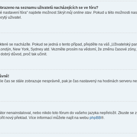
obrazeno na seznamu uživatelů nacházejících se ve fóru?
né nastavení fóra“ najdete možnost
Skrýt můj online stav
. Pokud u této možnosti nas
rytý uživatel.
teré se nacházíte. Pokud se jedná o tento případ, přejděte na váš „Uživatelský pa
a, Londýn, New York, Sydney atd. Vezměte prosím na vědomí, že změnu časové zóny, 
 dobrý důvod, proč tak učinit.
rávně!
ě, ale čas se stále zobrazuje nesprávně, pak je čas nastavený na hodinách serveru 
or nenainstaloval, nebo nikdo toto fórum do vašeho jazyka nepřeložil. Zkuste se ze
ořit nový překlad. Více informací můžete najít na webu
phpBB
®.