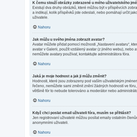
K čemu slouží obrázky zobrazené u mého uživatelského jm
Existují dva druhy obrázků, které můžou být v příspěvcích zobr
a indikují, kolik příspěvků jste odeslali, nebo pomáhají určit 
uživatele.
Nahoru
Jak můžu u svého jména zobrazit avatar?
Avatar můžete přidat pomocí možnosti „Nastavení avataru“, kter
avatar v Galerii, použít vzdálený avatar (z jiného webu), nebo a
nemůžete avatary používat, kontaktujte administrátora fóra.
Nahoru
Jaká je moje hodnost a jak ji můžu změnit?
Hodnosti, které jsou zobrazeny pod vaším uživatelským jménem, i
řečeno, nemůžete sami změnit znění žádných hodností ve fóru, 
většině fór to nebude tolerováno a moderátor nebo administrát
Nahoru
Když chci poslat email uživateli fóra, musím se přihlásit?
Jen registrovaní uživatelé můžou posílat emaily ostatním členům
anonymními uživateli.
Nahoru