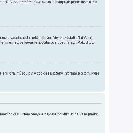
 na odkaz
Zapomněl/a jsem heslo
. Postupujte podle instrukcí a
eužití vašeho účtu někým jiným. Abyste zůstali přihlášeni,
vně, internetové kavárně, počítačové učebně atd. Pokud toto
elem fóra, můžou být v cookies uloženy informace o tom, které
omocí odkazu, který obvykle najdete po kliknutí na vaše jméno