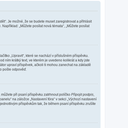
dět“. Je možné, že se budete muset zaregistrovat a přihlásit
 Například: „Můžete posílat nová témata“, „Můžete posílat
čítko „Upravit“, které se nachází v příslušném příspěvku.
 ním krátký text, ve kterém je uvedeno kolikrát a kdy jste
átor upraví příspěvek, ačkoli ti mohou zanechat na základě
do pošle odpověď.
e, můžete při psaní příspěvku zatrhnout políčko
Připojit podpis
,
anelu“ na záložce „Nastavení fóra“ v sekci „Výchozí nastavení
 jednotlivým příspěvkům tak, že během psaní příspěvku zrušíte