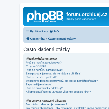
forum.orchidej.cz
Krátký popis vašeho fóra
Rychlé odkazy
FAQ
Obsah fóra
Často kladené otázky
Často kladené otázky
Přihlašování a registrace
Proč se musím zaregistrovat?
Co je to COPPA?
Proč se nemůžu zaregistrovat?
Zaregistroval jsem se, ale nemůžu se přihlásit!
Proč se nemůžu přihlásit?
Byl jsem ve fóru zaregistrovaný, ale teď se nemůžu přihlásit?!
Zapomněl jsem heslo!
Proč se automaticky odhlašuji?
K čemu slouží funkce „Smazat všechny cookies fóra“?
Předvolby a nastavení uživatele
Jak můžu změnit svoje nastavení?
Jak můžu zabránit tomu, aby bylo moje uživatelské jméno zobrazeno 