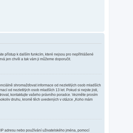
káte přístup k dalším funkcím, které nejsou pro nepřihlášené
rvá jen chvíli a tak vám ji můžeme doporučit.
enciálně shromažďovat informace od nezletilých osob mladších
í od nezletilých osob mladších 13 let. Pokud si nejste jisti,
istrovat, kontaktujte vašeho právního poradce. Vezměte prosím
kéhokoliv druhu, kromě těch uvedených v otázce „Koho mám
ši IP adresu nebo používání uživatelského jména, pomocí