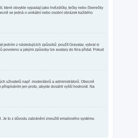
í, které obvykle vypadají jako hvězdičky, tečky nebo čtverečky
 a obecně se jedná o unikátní nebo osobní obrázek každého
t jedním z následujících způsobů: použít Gravatar, vybrat si
tarů povoleno a jakými způsoby lze avatary do fóra přidat. Pokud
itých uživatelů např. moderátorů a administrátorů. Obecně
přispíváním jen proto, abyste dosáhli vyšší hodnosti. Na
lil. Je to z důvodu zabránění zneužití emailového systému