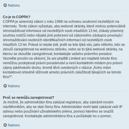
Nahoru
Co je to COPPA?
COPPA je americký zákon z roku 1998 na ochranu soukromí nezletilých na
internetu. Tento zákon vyžaduje, aby webové stránky, které mohou potenciálně
shromažďovat informace od nezletilých osob mladších 13 let, získaly písemný
souhlas rodičů nebo nějaké jiné potvrzení od zákonného zástupce povolující
shromažďování osobních identifikačních informací od nezletilých osob
mladších 13 let. Pokud si nejste jisti, jestli se toto týká vás, jako někoho, kdo se
zkouší zaregistrovat na webovou stránku, nebo se to týká webové stránky, na
kterou se zkoušíte zaregistrovat, kontaktujte vašeho právního poradce.
Vezměte prosím na vědomí, že ani phpBB Limited ani majitelé tohoto fóra
nemůžou poskytovat právní poradenství a není kontaktním místem pro právní
zájmy jakéhokoliv druhu, kromě těch uvedených v otázce „Koho mám
kontaktovat ohledně stížnosti a/nebo právních záležitostí týkajících se tohoto
fóra?“.
Nahoru
Proč se nemůžu zaregistrovat?
Je možné, že administrátor fóra zakázal registrace, aby zabránil novým
návštěvníkům, aby se stali členy fóra. Administrátor mohl také zakázat vaši IP
adresu nebo používání uživatelského jména, pomocí kterého se snažíš
zaregistrovat. Kontaktujte administrátora fóra a požádejte ho o pomoc.
Nahoru