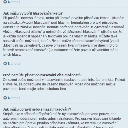
Nahoru
Jak můžu vytvořit hlasování/anketu?
Při posílání nového tématu, nebo při úpravě prvního příspěvku tématu, klikněte
na záložku „Vytvořit hlasování“ pod hlavním formulářem pro text příspěvku.
Pokud tuto záložku nevidíte, nemáte potřebné oprávnění k vytvoření hlasování.
Vložte „Hlasovací otázku“ a nejméně dvě „Možnosti hlasování“, ujistěte se, že
je každá možnost napsaná v textovém poli na vlastním řádku. Můžete také
nastavit počet možností, které uživatel může během hlasování vybrat (v poli
„Možností na uživatele“), časové omezení trvání hlasování ve dnech (0 pro
časově neomezené hlasování) a nakonec můžete povolit uživatelům měnit
jejich hlasy.
Nahoru
Proč nemůžu přidat do hlasování více možností?
Omezení počtu možností v hlasování je nastaveno administrátorem fóra. Pokud
si myslíte, že potřebujete do vašeho hlasování vložit více možností než je
povoleno, kontaktujte administrátora fóra.
Nahoru
Jak můžu upravit nebo smazat hlasování?
Stejně jako v případě příspěvků může být hlasování upraveno pouze jeho
autorem, moderátorem nebo administrátorem. Pro úpravu hlasování klikněte
na tlačítko pro úpravu prvního příspěvku v tématu, ke kterému je hlasování
vždy připojeno. Pokud zatím nikdo nehlasoval, uživatelé můžou smazat