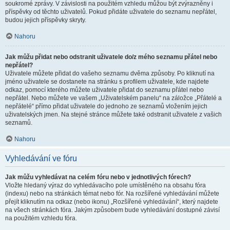
soukromé zprávy. V závislosti na použitém vzhledu můžou být zvýrazněny i
příspěvky od těchto uživatelů. Pokud přidáte uživatele do seznamu nepřátel,
budou jejich příspěvky skryty.
Nahoru
Jak můžu přidat nebo odstranit uživatele do/z mého seznamu přátel nebo
nepřátel?
Uživatele můžete přidat do vašeho seznamu dvěma způsoby. Po kliknutí na
jméno uživatele se dostanete na stránku s profilem uživatele, kde najdete
odkaz, pomocí kterého můžete uživatele přidat do seznamu přátel nebo
nepřátel. Nebo můžete ve vašem „Uživatelském panelu“ na záložce „Přátelé a
nepřátelé“ přímo přidat uživatele do jednoho ze seznamů vložením jejich
uživatelských jmen. Na stejné stránce můžete také odstranit uživatele z vašich
seznamů.
Nahoru
Vyhledávání ve fóru
Jak můžu vyhledávat na celém fóru nebo v jednotlivých fórech?
Vložte hledaný výraz do vyhledávacího pole umístěného na obsahu fóra
(indexu) nebo na stránkách témat nebo fór. Na rozšířené vyhledávání můžete
přejít kliknutím na odkaz (nebo ikonu) „Rozšířené vyhledávání“, který najdete
na všech stránkách fóra. Jakým způsobem bude vyhledávání dostupné závisí
na použitém vzhledu fóra.