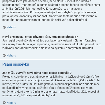
příspěvků, které jste do fóra odeslali, nebo slouží k identifikaci určitých
uživatelů např. moderátorů a administrátorů. Obecně řečeno, nemůžete sami
změnit znění žádných hodností ve fóru, protože jsou nastaveny
administrátorem fóra. Prosím, nezatěžujte fórum zbytečným přispíváním jen
proto, abyste dosáhli vyšší hodnosti. Na většině fór to nebude tolerováno a
moderátor nebo administrátor jednoduše sníží váš počet příspěvků.
Nahoru
Když chci poslat email uživateli fóra, musím se přihlásit?
Jen registrovaní uživatelé můžou posílat emaily ostatním členům fóra přes
vestavěný formulář a to jen v případě, že administrátor tuto funkci povolil. Je to
z důvodu zabránění zneužití emailového systému anonymními uživateli.
Nahoru
Psaní příspěvků
Jak můžu vytvořit nové téma nebo poslat odpověď?
Pokud chcete do fóra poslat nové téma, klikněte na tlačítko „Nové téma“. Pro
odeslání odpovědi do existujícího tématu klikněte na tlačítko „Odpovědět“. Je
možné, že se budete muset zaregistrovat a přihlásit předtím, než budete moci
posílat příspěvky. Naspodu každého fóra a tématu můžete najít seznam
oprávnění, které v konkrétním fóru a tématu máte. Například: „Můžete posílat
nová témata“, „Můžete posílat přílohy“ atd.
Nahoru