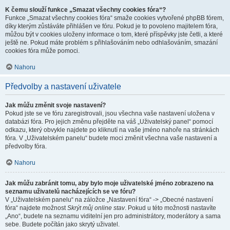
K čemu slouží funkce „Smazat všechny cookies fóra“?
Funkce „Smazat všechny cookies fóra“ smaže cookies vytvořené phpBB fórem,
díky kterým zůstáváte přihlášen ve fóru. Pokud je to povoleno majitelem fóra,
můžou být v cookies uloženy informace o tom, které příspěvky jste četli, a které
ještě ne. Pokud máte problém s přihlašováním nebo odhlašováním, smazání
cookies fóra může pomoci.
Nahoru
Předvolby a nastavení uživatele
Jak můžu změnit svoje nastavení?
Pokud jste se ve fóru zaregistrovali, jsou všechna vaše nastavení uložena v
databázi fóra. Pro jejich změnu přejděte na váš „Uživatelský panel“ pomocí
odkazu, který obvykle najdete po kliknutí na vaše jméno nahoře na stránkách
fóra. V „Uživatelském panelu“ budete moci změnit všechna vaše nastavení a
předvolby fóra.
Nahoru
Jak můžu zabránit tomu, aby bylo moje uživatelské jméno zobrazeno na
seznamu uživatelů nacházejících se ve fóru?
V „Uživatelském panelu“ na záložce „Nastavení fóra“ -> „Obecné nastavení
fóra“ najdete možnost
Skrýt můj online stav
. Pokud u této možnosti nastavíte
„Ano“, budete na seznamu viditelní jen pro administrátory, moderátory a sama
sebe. Budete počítán jako skrytý uživatel.