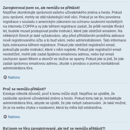
Zaregistroval jsem se, ale nemůžu se přihlásit!
Nejdříve zkontrolujte správnost vašeho uživatelského jména a hesla. Pokud
jsou správné, mohly se stát následující dvě věci. Pokud je ve fóru povolena
registrace v souladu s americkým zákonem na ochranu soukromí nezletilých
na internetu COPPA a vy jste během registrace zadali, že ještě nemáte třináct
let, budete muset postupovat podle instrukcí, které jste obdrželi emailem. Na
některých fórech je také vyžadováno, aby před přihlášením proběhla aktivace
nově registrovaného účtu a to buď vámi, nebo administrátorem. Tato informace
byla zobrazena během registrace. Pokud jste obdrželi registrační email,
pokračujte podle instrukcí, které v něm najdete. Pokud jste registrační email
neobdrželi, mohli jste zadat špatnou emailovou adresu, nebo byl email
zachycen spam filtrem a skončil ve složce se spamy. Pokud jste si jistí, že jste
zadali správnou emailovou adresu, zkuste s prosbou o pomoc kontaktovat
administrátora fóra.
Nahoru
Proč se nemůžu přihlásit?
Existuje několik důvodů, proč k tomu může dojít. Nejdříve se ujistěte, že
zadáváte správné uživatelské jméno a heslo. Pokud tomu tak je, kontaktujte
administrátora fóra, abyste se ujistili, že jste nebyli zabanováni. Je také možné,
že je na webu chyba v nastavení, která by měla být odstraněna.
Nahoru
Byl jsem ve fóru zaregistrovaný, ale teď se nemůžu přihlásit?!