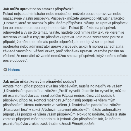
Jak můžu upravit nebo smazat příspěvek?
Pokud nejste administrátor nebo moderátor, můžete pouze upravovat nebo
mazat svoje vlastní příspěvky. Příspěvek můžete upravit po kliknutí na tlačítko
„Upravit“, které se nachází v příslušném příspěvku. Někdy lze upravit příspěvek
jen po omezenou dobu po jeho odeslání. Pokud již někdo na příspěvek
odpověděl a vy se do tématu vrátíte, najdete pod ním krátký text, ve kterém je
uvedeno kolikrát a kdy jste příspěvek upravili. Toto bude zobrazeno pouze v
případě, že někdo do tématu pošle odpověď, ale neobjeví se to, pokud
moderátor nebo administrátor upraví příspěvek, ačkoli ti mohou zanechat na
základě vlastního uvážení vzkaz, proč příspěvek upravili. Vezměte prosím na
vědomí, že normální uživatelé nemůžou smazat příspěvek, když k němu někdo
pošle odpověď.
Nahoru
Jak můžu přidat ke svým příspěvků podpis?
Abyste mohli přidat podpis k vašim příspěvkům, musíte ho nejdřív ve vašem
„Uživatelském panelu“ na záložce „Profil“ vytvořit. Jakmile ho vytvoříte, můžete
při psaní příspěvku zatrhnout políčko
Připojit podpis
, čímž váš podpis k
příspěvku připojíte. Pomocí možnosti „Připojit můj podpis ke všem mým
příspěvkům“, kterou naleznete ve vašem „Uživatelském panelu“ na záložce
„Nastavení fóra“ v sekci „Výchozí nastavení příspěvků“ můžete automaticky
připojit váš podpis ke všem vašim příspěvkům. Pokud to uděláte, můžete stále
zamezit připojení vašeho podpisu k jednotlivým příspěvkům tak, že během
psaní příspěvku zrušíte zaškrtnutí možnosti
Připojit podpis
.