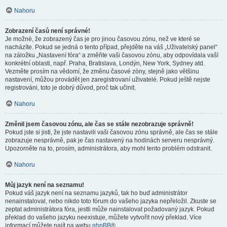
Nahoru
Zobrazení časů není správné!
Je možné, že zobrazený čas je pro jinou časovou zónu, než ve které se
nacházíte. Pokud se jedná o tento případ, přejděte na váš „Uživatelský panel“
na záložku „Nastavení fóra“ a změňte vaši časovou zónu, aby odpovídala vaší
konkrétní oblasti, např. Praha, Bratislava, Londýn, New York, Sydney atd.
Vezměte prosím na vědomí, že změnu časové zóny, stejně jako většinu
nastavení, můžou provádět jen zaregistrovaní uživatelé. Pokud ještě nejste
registrováni, toto je dobrý důvod, proč tak učinit.
Nahoru
Změnil jsem časovou zónu, ale čas se stále nezobrazuje správně!
Pokud jste si jisti, že jste nastavili vaši časovou zónu správně, ale čas se stále
zobrazuje nesprávně, pak je čas nastavený na hodinách serveru nesprávný.
Upozorněte na to, prosím, administrátora, aby mohl tento problém odstranit.
Nahoru
Můj jazyk není na seznamu!
Pokud váš jazyk není na seznamu jazyků, tak ho buď administrátor
nenainstaloval, nebo nikdo toto fórum do vašeho jazyka nepřeložil. Zkuste se
zeptat administrátora fóra, jestli může nainstalovat požadovaný jazyk. Pokud
překlad do vašeho jazyku neexistuje, můžete vytvořit nový překlad. Více
informací můžete najít na webu
phpBB
®.