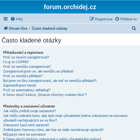
forum.orchidej.cz
FAQ
Registrovat
Přihlásit se
H
Obsah fóra
Často kladené otázky
l
Často kladené otázky
e
d
Přihlašování a registrace
Proč se musím zaregistrovat?
a
Co je to COPPA?
t
Proč se nemůžu zaregistrovat?
Zaregistroval jsem se, ale nemůžu se přihlásit!
Proč se nemůžu přihlásit?
Byl jsem ve fóru zaregistrovaný, ale teď se nemůžu přihlásit?!
Zapomněl jsem heslo!
Proč se automaticky odhlašuji?
K čemu slouží funkce „Smazat všechny cookies fóra“?
Předvolby a nastavení uživatele
Jak můžu změnit svoje nastavení?
Jak můžu zabránit tomu, aby bylo moje uživatelské jméno zobrazeno na seznamu
uživatelů nacházejících se ve fóru?
Zobrazení časů není správné!
Změnil jsem časovou zónu, ale čas se stále nezobrazuje správně!
Můj jazyk není na seznamu!
K čemu slouží obrázky zobrazené u mého uživatelského jména?