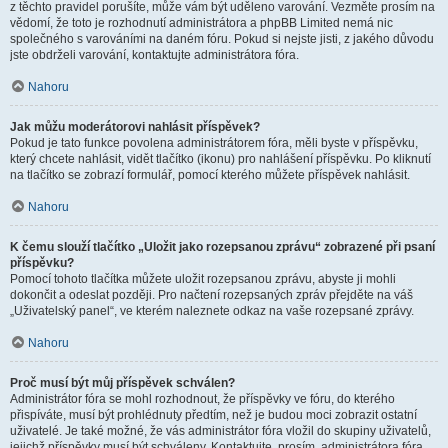
z těchto pravidel porušíte, může vám být uděleno varování. Vezměte prosím na
vědomí, že toto je rozhodnutí administrátora a phpBB Limited nemá nic
společného s varováními na daném fóru. Pokud si nejste jisti, z jakého důvodu
jste obdrželi varování, kontaktujte administrátora fóra.
Nahoru
Jak můžu moderátorovi nahlásit příspěvek?
Pokud je tato funkce povolena administrátorem fóra, měli byste v příspěvku,
který chcete nahlásit, vidět tlačítko (ikonu) pro nahlášení příspěvku. Po kliknutí
na tlačítko se zobrazí formulář, pomocí kterého můžete příspěvek nahlásit.
Nahoru
K čemu slouží tlačítko „Uložit jako rozepsanou zprávu“ zobrazené při psaní
příspěvku?
Pomocí tohoto tlačítka můžete uložit rozepsanou zprávu, abyste ji mohli
dokončit a odeslat později. Pro načtení rozepsaných zpráv přejděte na váš
„Uživatelský panel“, ve kterém naleznete odkaz na vaše rozepsané zprávy.
Nahoru
Proč musí být můj příspěvek schválen?
Administrátor fóra se mohl rozhodnout, že příspěvky ve fóru, do kterého
přispíváte, musí být prohlédnuty předtím, než je budou moci zobrazit ostatní
uživatelé. Je také možné, že vás administrátor fóra vložil do skupiny uživatelů,
jejichž příspěvky musí být schváleny. Kontaktujte, prosím, administrátora fóra