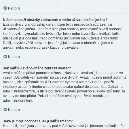
Nahoru
K čemu slouží obrázky zobrazené u mého uživatelského jména?
Existují dva druhy obrázků, které můžou být v příspěvcích zobrazeny u
uživatelského jména. Jedním z nich jsou obrázky asociované s vaší hodností,
které obvykle vypadají jako hvězdičky, tečky nebo čtverečky a indikují, kolik
příspěvků jste odeslali, nebo pomáhají určit jakou mají uživatelé fóra funkci.
Další, obvykle větší obrázek, je známý jako avatar a obecně se jedná o
unikátní nebo osobní obrázek každého uživatele.
Nahoru
Jak můžu u svého jména zobrazit avatar?
Avatar můžete přidat pomocí možnosti „Nastavení avataru“, kterou najdete ve
vašem „Uživatelském panelu“ na záložce „Profil“. Avatar můžete přidat jedním z
následujících způsobů: použít Gravatar, vybrat si avatar v Galerii, použít
vzdálený avatar (z jiného webu), nebo avatar nahrát do tohoto fóra. Záleží na
administrátorovi fóra, jestli je používání avatarů povoleno a jakými způsoby lze
avatary do fóra přidat. Pokud nemůžete avatary používat, kontaktujte
administrátora fóra.
Nahoru
Jaká je moje hodnost a jak ji můžu změnit?
Hodnosti, které jsou zobrazeny pod vaším uživatelským jménem, indikují počet