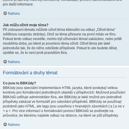
pro další informace.
Nahoru
Jak můžu oživit moje téma?
Při zobrazení tématu můžete oživit téma kliknutím na odkaz „Oživit téma“
(většinou naspodu stránky), čímž se téma přesune na první místo ve fóru.
Pokud tento odkaz nevidíte, mohlo být oživování témat zakázáno, nebo ještě
neuběhla doba, po které je povoleno téma oživit. Oživit téma jde také
jednoduše tak, že do něho odešlete příspěvek. Pokud to ale budete dělat,
ujistěte se, že to není proti pravidlům fóra.
Nahoru
Formátování a druhy témat
Co jsou to BBKódy?
BBKódy jsou speciální implementace HTML jazyka, které poskytují velkou
kontrolu pro formátování jednotlivých objektů v příspěvcích. Možnost používání
BBKódů uděluje administrátor fóra, ale BBKódy je také možné pro jednotlivé
příspěvky zakázat ve formuláři pro odesílání příspěvků. BBKódy se používají
podobně jako HTML, ale tagy jsou uzavřeny v hranatých závorkách [ a ] a ne v
< a >. Pro více informací o formátování pomocí BBKódů se podívejte na
průvodce, ke kterému najdete odkaz na stránce, na které se píší příspěvky.
Nahoru