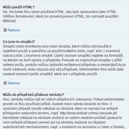
Můžu použít HTML?
Ne. Na tomto fóru nelze používat HTML, aby bylo zpracováno jako HTML.
Většinu formátování, které lze provést pomocí HTML, lze nahradit použitím
BBKódů.
Nahoru
Co jsou to smajlíci?
Smajlíci nebo emotikony jsou malé obrázky, které můžou být použity k
vyjádření pocitů a vytvořeny za použití krátkého kódu, např. kód :) znamená
radost a kód :( znamená smutek. Úplný seznam smajlíků najdete na formuláři,
na kterém se tvoří zprávy a příspěvky. Pokuste se nepoužívat smajlíky v příliš
velkém počtu, protože můžou způsobit nečitelnost příspěvku a moderátoři by je
mohli odstranit, nebo smazat celý váš příspěvek. Administrátor fóra může také
nastavit omezení počtu smajlíků, které lze v příspěvku použít.
Nahoru
Můžu do příspěvků přidávat obrázky?
Ano, obrázky můžou být ve vašich příspěvcích zobrazeny. Pokud administrátor
povolil ve fóru používání příloh, budete moci nahrát obrázek do fóra. V
opačném případě musíte odkázat na obrázek, který se nachází na veřejně
přístupném webovém serveru, např. http://www.priklad.cz/muj-obrazek.gif.
Nemůžete odkázat na obrázek uložený ve vašem vlastním počítači (pokud to
není veřejně přístupný server) ani na obrázky uložené za nějakým
autentizačním mechanizmem, např. v emailech na seznamu.cz nebo v Gmailu,