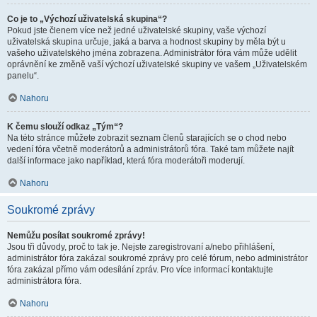
Co je to „Výchozí uživatelská skupina“?
Pokud jste členem více než jedné uživatelské skupiny, vaše výchozí
uživatelská skupina určuje, jaká a barva a hodnost skupiny by měla být u
vašeho uživatelského jména zobrazena. Administrátor fóra vám může udělit
oprávnění ke změně vaší výchozí uživatelské skupiny ve vašem „Uživatelském
panelu“.
Nahoru
K čemu slouží odkaz „Tým“?
Na této stránce můžete zobrazit seznam členů starajících se o chod nebo
vedení fóra včetně moderátorů a administrátorů fóra. Také tam můžete najít
další informace jako například, která fóra moderátoři moderují.
Nahoru
Soukromé zprávy
Nemůžu posílat soukromé zprávy!
Jsou tři důvody, proč to tak je. Nejste zaregistrovaní a/nebo přihlášení,
administrátor fóra zakázal soukromé zprávy pro celé fórum, nebo administrátor
fóra zakázal přímo vám odesílání zpráv. Pro více informací kontaktujte
administrátora fóra.
Nahoru