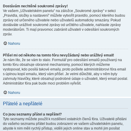
Dostávám nechtěné soukromé zprávy!
Ve vašem „Uživatelském panelu“ na záložce „Soukromé zprávy“ v sekci
„Pravidla, složky a nastavení“ můžete vytvořit pravidlo, pomocí kterého budou
zprávy od určeného uživatele nebo uživatelů automaticky smazány. Pokud
dostáváte urážlivé soukromé zprávy od určitého uživatele, nahlaste zprávy
moderátorům. Ti mají pravomoc zabránit uživateli v odesílání soukromých
zpráv.
Nahoru
Přišel mi od někoho na tomto fóru nevyžádaný nebo urážlivý email!
Je nám líto, že se vám to stalo. Formulář pro odesílání emailů používaný na
tomto fóru obsahuje obranné mechanismy, pomocí kterých můžeme
vystopovat, kdo posílá takové emaily, proto pošlete administrátorovi fóra email
s úplnou kopií emailu, který vám přišel. Je velmi důležité, aby v něm byly
zahrnuty hlavičky, které obsahují podrobné údaje o uživateli, který email poslal.
Administrátor fóra pak bude moci problém vyřešit.
Nahoru
Přátelé a nepřátelé
Co jsou seznamy přátel a nepřátel?
Tyto seznamy můžete použít k rozdělení ostatních členů fóra. Uživatelé přidáni
do vašeho seznamu přátel budou zobrazeni ve vašem uživatelském panelu,
abyste k nim měli rychlý přístup, viděli jejich online stav a mohli jim posílat