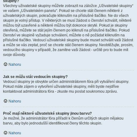
skupiny?
Všechny uživatelské skupiny můžete zobrazit na záložce „Uživatelské skupiny“
ve vašem „Uživatelském panelu“. Pokud se chcete stát členem některé z
uživatelských skupin, pokračujte kliknutím na příslušné tlačítko. Ne do všech
skupin je volný přístup. V některých se musí žádost o členství schválit, některé
můžou být uzavřené a některé můžou být dokonce skryté. Pokud je skupiny
otevřená, můžete se stát jejím členem po kliknutí na příslušné tlačítko. Pokud
členství ve skupině vyžaduje schválení, můžete o ně požádat kliknutím na
příslušné tlačítko. Vedoucí uživatelské skupiny bude muset schválit vaši žádost
a může se vás zeptat, proč se chcete stát členem skupiny. Neobtěžujte, prosím,
vedoucího skupiny v případě, že zamítne vaši žádost - určitě pro to bude mít
svoje důvody.
Nahoru
Jak se můžu stát vedoucím skupiny?
Vedoucí skupiny je obvykle určen administrátorem fóra při vytváření skupiny.
Pokud máte zájem o vytvoření uživatelské skupiny, měli byste nejdříve
kontaktovat administrátora fóra - zkuste mu poslat soukromou zprávu.
Nahoru
Proč mají některé uživatelské skupiny jinou barvu?
Je možné, že administrátor fóra přiřadil k členům určitých skupin nějakou
barvu, aby bylo jednodušší identifikovat členy těchto skupin.
Nahoru