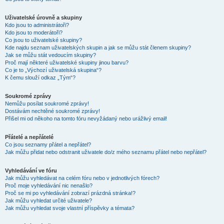
Uživatelské úrovně a skupiny
Kdo jsou to administrátoři?
Kdo jsou to moderátoři?
Co jsou to uživatelské skupiny?
Kde najdu seznam uživatelských skupin a jak se můžu stát členem skupiny?
Jak se můžu stát vedoucím skupiny?
Proč mají některé uživatelské skupiny jinou barvu?
Co je to „Výchozí uživatelská skupina“?
K čemu slouží odkaz „Tým“?
Soukromé zprávy
Nemůžu posílat soukromé zprávy!
Dostávám nechtěné soukromé zprávy!
Přišel mi od někoho na tomto fóru nevyžádaný nebo urážlivý email!
Přátelé a nepřátelé
Co jsou seznamy přátel a nepřátel?
Jak můžu přidat nebo odstranit uživatele do/z mého seznamu přátel nebo nepřátel?
Vyhledávání ve fóru
Jak můžu vyhledávat na celém fóru nebo v jednotlivých fórech?
Proč moje vyhledávání nic nenašlo?
Proč se mi po vyhledávání zobrazí prázdná stránka!?
Jak můžu vyhledat určité uživatele?
Jak můžu vyhledat svoje vlastní příspěvky a témata?