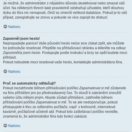
Je možné, že administrátor z nějakého důvodu deaktivoval nebo smazal váš
účet. Na některých fórech také pravidelně odstraňují uživatele, kteří dlouhou
dobu do fóra nic nenapsali, čímž se zmenší velikost databáze. Pokud je to váš
případ, zaregistrujte se znovu a pokuste se více zapojit do diskuzí.
Nahoru
Zapomněl jsem heslo!
Nepropadejte panice! Vaše původní heslo nelze sice získat zpět, ale můžete
ho jednoduše resetovat. Přejděte na přihlašovací stránku a klikněte na odkaz
Zapomněl/a jsem heslo
. Postupujte podle instrukcí a brzy se opět budete moci
přihlásit.
Pokud nebudete moci resetovat vaše heslo, kontaktujte administrátora fóra.
Nahoru
Proč se automaticky odhlašuji?
Pokud nezatrhnete během přihlašování políčko
Zapamatovat si mě
zůstanete
na fóru přihlášen jen po přednastavený čas. To slouží k zabránění zneužití
vašeho účtu někým jiným. Abyste zůstali přihlášeni, zatrhněte během
přihlašování políčko
Zapamatovat si mě
. To se ale nedoporučuje, pokud
přistupujete k fóru ze sdíleného počítače, např. v knihovně, internetové
kavárně, počítačové učebně atd. Pokud toto zaškrtávací políčko nevidíte,
znamená to, že administrátor fóra tuto funkci zakázal.
Nahoru