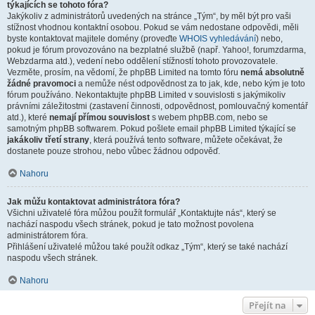
týkajících se tohoto fóra?
Jakýkoliv z administrátorů uvedených na stránce „Tým“, by měl být pro vaši
stížnost vhodnou kontaktní osobou. Pokud se vám nedostane odpovědi, měli
byste kontaktovat majitele domény (proveďte
WHOIS vyhledávání
) nebo,
pokud je fórum provozováno na bezplatné službě (např. Yahoo!, forumzdarma,
Webzdarma atd.), vedení nebo oddělení stížností tohoto provozovatele.
Vezměte, prosím, na vědomí, že phpBB Limited na tomto fóru
nemá absolutně
žádné pravomoci
a nemůže nést odpovědnost za to jak, kde, nebo kým je toto
fórum používáno. Nekontaktujte phpBB Limited v souvislosti s jakýmikoliv
právními záležitostmi (zastavení činnosti, odpovědnost, pomlouvačný komentář
atd.), které
nemají přímou souvislost
s webem phpBB.com, nebo se
samotným phpBB softwarem. Pokud pošlete email phpBB Limited týkající se
jakákoliv třetí strany
, která používá tento software, můžete očekávat, že
dostanete pouze strohou, nebo vůbec žádnou odpověď.
Nahoru
Jak můžu kontaktovat administrátora fóra?
Všichni uživatelé fóra můžou použít formulář „Kontaktujte nás“, který se
nachází naspodu všech stránek, pokud je tato možnost povolena
administrátorem fóra.
Přihlášení uživatelé můžou také použít odkaz „Tým“, který se také nachází
naspodu všech stránek.
Nahoru
Přejít na