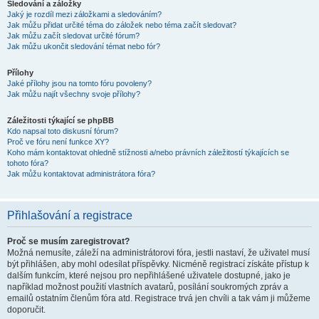
Sledování a záložky
Jaký je rozdíl mezi záložkami a sledováním?
Jak můžu přidat určité téma do záložek nebo téma začít sledovat?
Jak můžu začít sledovat určité fórum?
Jak můžu ukončit sledování témat nebo fór?
Přílohy
Jaké přílohy jsou na tomto fóru povoleny?
Jak můžu najít všechny svoje přílohy?
Záležitosti týkající se phpBB
Kdo napsal toto diskusní fórum?
Proč ve fóru není funkce XY?
Koho mám kontaktovat ohledně stížnosti a/nebo právních záležitostí týkajících se
tohoto fóra?
Jak můžu kontaktovat administrátora fóra?
Přihlašování a registrace
Proč se musím zaregistrovat?
Možná nemusíte, záleží na administrátorovi fóra, jestli nastaví, že uživatel musí
být přihlášen, aby mohl odesílat příspěvky. Nicméně registrací získáte přístup k
dalším funkcím, které nejsou pro nepřihlášené uživatele dostupné, jako je
například možnost použití vlastních avatarů, posílání soukromých zpráv a
emailů ostatním členům fóra atd. Registrace trvá jen chvíli a tak vám ji můžeme
doporučit.