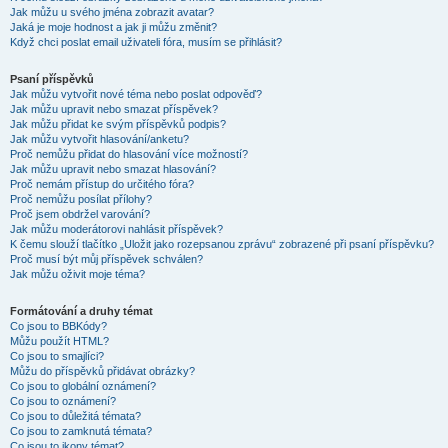
Jak můžu u svého jména zobrazit avatar?
Jaká je moje hodnost a jak ji můžu změnit?
Když chci poslat email uživateli fóra, musím se přihlásit?
Psaní příspěvků
Jak můžu vytvořit nové téma nebo poslat odpověď?
Jak můžu upravit nebo smazat příspěvek?
Jak můžu přidat ke svým příspěvků podpis?
Jak můžu vytvořit hlasování/anketu?
Proč nemůžu přidat do hlasování více možností?
Jak můžu upravit nebo smazat hlasování?
Proč nemám přístup do určitého fóra?
Proč nemůžu posílat přílohy?
Proč jsem obdržel varování?
Jak můžu moderátorovi nahlásit příspěvek?
K čemu slouží tlačítko „Uložit jako rozepsanou zprávu“ zobrazené při psaní příspěvku?
Proč musí být můj příspěvek schválen?
Jak můžu oživit moje téma?
Formátování a druhy témat
Co jsou to BBKódy?
Můžu použít HTML?
Co jsou to smajlíci?
Můžu do příspěvků přidávat obrázky?
Co jsou to globální oznámení?
Co jsou to oznámení?
Co jsou to důležitá témata?
Co jsou to zamknutá témata?
Co jsou to ikony témat?