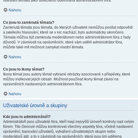
odeslání tématu jako důležitého udělována administrátorem fóra.
Nahoru
Co jsou to zamknutá témata?
Zamknutá témata jsou témata, do kterých uživatelé nemůžou posílat odpovědi
a jakékoliv hlasování, které se v nic nachází, bylo automaticky ukončeno.
Témata můžou být zamknuta moderátorem nebo administrátorem fóra z řady
důvodů. V závislosti na oprávněních, které vám udělil administrátor fóra,
můžete také mít možnost zamykat vlastní témata.
Nahoru
Co jsou to ikony témat?
Ikony témat jsou autory témat vybrané obrázky asociované s příspěvky, které
můžou indikovat jejich obsah. Možnost používat ikony témat závisí na
oprávněních nastavených administrátorem fóra.
Nahoru
Uživatelské úrovně a skupiny
Kdo jsou to administrátoři?
Administrátoři jsou uživatelé fóra, kteří mají nejvyšší úroveň kontroly nad celým
fórem. Tito členové můžou kontrolovat všechny aspekty fóra, včetně nastavení
oprávnění, banování uživatelů, vytváření uživatelských skupin nebo
moderátorů atd. a to v závislosti na oprávněních, která jsou jim udělena