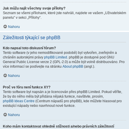
Jak můžu najít všechny svoje přílohy?
Seznam se všemi přílohami, které jste nahráli, najdete ve vašem „Uživatelském
panelu“ v sekci „Přílohy“.
Nahoru
Záležitosti týkající se phpBB
Kdo napsal toto diskusní fórum?
Tento software (v jeho nemodifikované podobě) byl vytvořen, zveřejněn a
chráněn autorskými právy
phpBB Limited
. phpBB je dostupné pod GNU
General Public License verze 2 (GPL-2.0) a může být volně distribuováno. Pro
více informací se podívejte na stránku
About phpBB
(angl.).
Nahoru
Proč ve fóru není funkce XY?
Tento software byl napsán a je licencován přes phpBB Limited. Pokud věříte,
že by do něho měla být přidána nějaká funkce, navštivte, prosím,
phpBB Ideas Centre
(Centrum nápadů pro phpBB), kde můžete hlasovat pro
existující nápady nebo navrhnout nové funkce.
Nahoru
Koho mám kontaktovat ohledně stížnosti a/nebo právních záležitostí