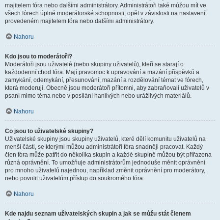
majitelem fóra nebo dalšími administrátory. Administrátoři také můžou mít ve
všech fórech úplné moderátorské schopnosti, opět v závislosti na nastavení
provedeném majitelem fóra nebo dalšími administrátory.
Nahoru
Kdo jsou to moderátoři?
Moderátoři jsou uživatelé (nebo skupiny uživatelů), kteří se starají o
každodenní chod fóra. Mají pravomoc k upravování a mazání příspěvků a
zamykání, odemykání, přesunování, mazání a rozdělování témat ve fórech,
která moderují. Obecně jsou moderátoři přítomni, aby zabraňovali uživatelů v
psaní mimo téma nebo v posílání hanlivých nebo urážlivých materiálů.
Nahoru
Co jsou to uživatelské skupiny?
Uživatelské skupiny jsou skupiny uživatelů, které dělí komunitu uživatelů na
menší části, se kterými můžou administrátoři fóra snadněji pracovat. Každý
člen fóra může patřit do několika skupin a každé skupině můžou být přiřazena
různá oprávnění. To umožňuje administrátorům jednoduše měnit oprávnění
pro mnoho uživatelů najednou, například změnit oprávnění pro moderátory,
nebo povolit uživatelům přístup do soukromého fóra.
Nahoru
Kde najdu seznam uživatelských skupin a jak se můžu stát členem