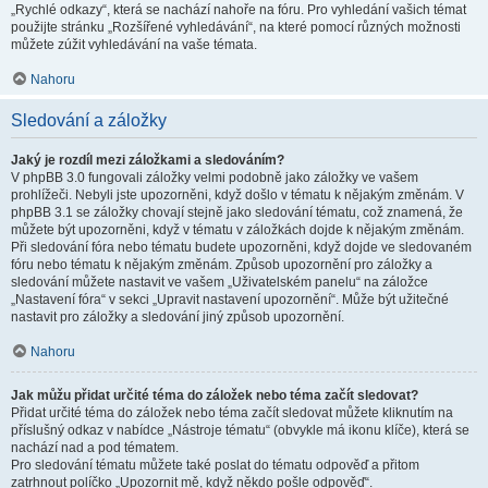
„Rychlé odkazy“, která se nachází nahoře na fóru. Pro vyhledání vašich témat
použijte stránku „Rozšířené vyhledávání“, na které pomocí různých možnosti
můžete zúžit vyhledávání na vaše témata.
Nahoru
Sledování a záložky
Jaký je rozdíl mezi záložkami a sledováním?
V phpBB 3.0 fungovali záložky velmi podobně jako záložky ve vašem
prohlížeči. Nebyli jste upozorněni, když došlo v tématu k nějakým změnám. V
phpBB 3.1 se záložky chovají stejně jako sledování tématu, což znamená, že
můžete být upozorněni, když v tématu v záložkách dojde k nějakým změnám.
Při sledování fóra nebo tématu budete upozorněni, když dojde ve sledovaném
fóru nebo tématu k nějakým změnám. Způsob upozornění pro záložky a
sledování můžete nastavit ve vašem „Uživatelském panelu“ na záložce
„Nastavení fóra“ v sekci „Upravit nastavení upozornění“. Může být užitečné
nastavit pro záložky a sledování jiný způsob upozornění.
Nahoru
Jak můžu přidat určité téma do záložek nebo téma začít sledovat?
Přidat určité téma do záložek nebo téma začít sledovat můžete kliknutím na
příslušný odkaz v nabídce „Nástroje tématu“ (obvykle má ikonu klíče), která se
nachází nad a pod tématem.
Pro sledování tématu můžete také poslat do tématu odpověď a přitom
zatrhnout políčko „Upozornit mě, když někdo pošle odpověď“.