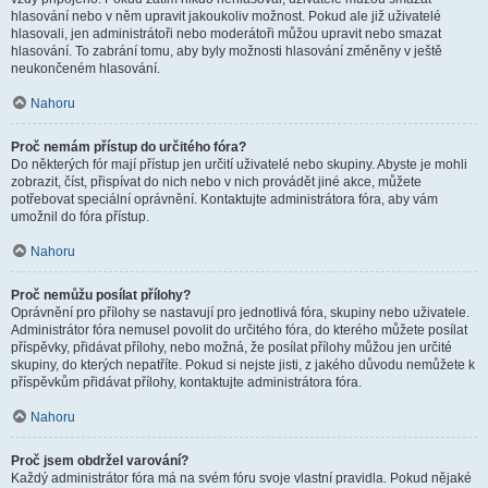
hlasování nebo v něm upravit jakoukoliv možnost. Pokud ale již uživatelé
hlasovali, jen administrátoři nebo moderátoři můžou upravit nebo smazat
hlasování. To zabrání tomu, aby byly možnosti hlasování změněny v ještě
neukončeném hlasování.
Nahoru
Proč nemám přístup do určitého fóra?
Do některých fór mají přístup jen určití uživatelé nebo skupiny. Abyste je mohli
zobrazit, číst, přispívat do nich nebo v nich provádět jiné akce, můžete
potřebovat speciální oprávnění. Kontaktujte administrátora fóra, aby vám
umožnil do fóra přístup.
Nahoru
Proč nemůžu posílat přílohy?
Oprávnění pro přílohy se nastavují pro jednotlivá fóra, skupiny nebo uživatele.
Administrátor fóra nemusel povolit do určitého fóra, do kterého můžete posílat
příspěvky, přidávat přílohy, nebo možná, že posílat přílohy můžou jen určité
skupiny, do kterých nepatříte. Pokud si nejste jisti, z jakého důvodu nemůžete k
příspěvkům přidávat přílohy, kontaktujte administrátora fóra.
Nahoru
Proč jsem obdržel varování?
Každý administrátor fóra má na svém fóru svoje vlastní pravidla. Pokud nějaké