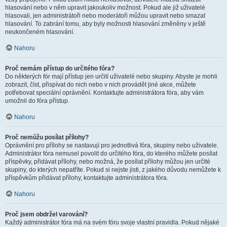
hlasování nebo v něm upravit jakoukoliv možnost. Pokud ale již uživatelé
hlasovali, jen administrátoři nebo moderátoři můžou upravit nebo smazat
hlasování. To zabrání tomu, aby byly možnosti hlasování změněny v ještě
neukončeném hlasování.
Nahoru
Proč nemám přístup do určitého fóra?
Do některých fór mají přístup jen určití uživatelé nebo skupiny. Abyste je mohli
zobrazit, číst, přispívat do nich nebo v nich provádět jiné akce, můžete
potřebovat speciální oprávnění. Kontaktujte administrátora fóra, aby vám
umožnil do fóra přístup.
Nahoru
Proč nemůžu posílat přílohy?
Oprávnění pro přílohy se nastavují pro jednotlivá fóra, skupiny nebo uživatele.
Administrátor fóra nemusel povolit do určitého fóra, do kterého můžete posílat
příspěvky, přidávat přílohy, nebo možná, že posílat přílohy můžou jen určité
skupiny, do kterých nepatříte. Pokud si nejste jisti, z jakého důvodu nemůžete k
příspěvkům přidávat přílohy, kontaktujte administrátora fóra.
Nahoru
Proč jsem obdržel varování?
Každý administrátor fóra má na svém fóru svoje vlastní pravidla. Pokud nějaké