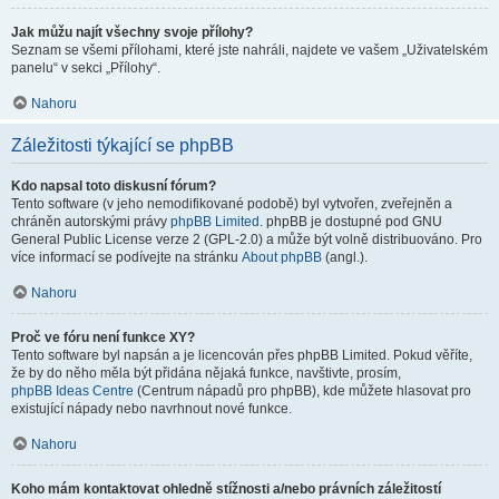
Jak můžu najít všechny svoje přílohy?
Seznam se všemi přílohami, které jste nahráli, najdete ve vašem „Uživatelském
panelu“ v sekci „Přílohy“.
Nahoru
Záležitosti týkající se phpBB
Kdo napsal toto diskusní fórum?
Tento software (v jeho nemodifikované podobě) byl vytvořen, zveřejněn a
chráněn autorskými právy
phpBB Limited
. phpBB je dostupné pod GNU
General Public License verze 2 (GPL-2.0) a může být volně distribuováno. Pro
více informací se podívejte na stránku
About phpBB
(angl.).
Nahoru
Proč ve fóru není funkce XY?
Tento software byl napsán a je licencován přes phpBB Limited. Pokud věříte,
že by do něho měla být přidána nějaká funkce, navštivte, prosím,
phpBB Ideas Centre
(Centrum nápadů pro phpBB), kde můžete hlasovat pro
existující nápady nebo navrhnout nové funkce.
Nahoru
Koho mám kontaktovat ohledně stížnosti a/nebo právních záležitostí