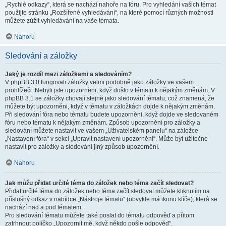
„Rychlé odkazy“, která se nachází nahoře na fóru. Pro vyhledání vašich témat
použijte stránku „Rozšířené vyhledávání“, na které pomocí různých možnosti
můžete zúžit vyhledávání na vaše témata.
Nahoru
Sledování a záložky
Jaký je rozdíl mezi záložkami a sledováním?
V phpBB 3.0 fungovali záložky velmi podobně jako záložky ve vašem
prohlížeči. Nebyli jste upozorněni, když došlo v tématu k nějakým změnám. V
phpBB 3.1 se záložky chovají stejně jako sledování tématu, což znamená, že
můžete být upozorněni, když v tématu v záložkách dojde k nějakým změnám.
Při sledování fóra nebo tématu budete upozorněni, když dojde ve sledovaném
fóru nebo tématu k nějakým změnám. Způsob upozornění pro záložky a
sledování můžete nastavit ve vašem „Uživatelském panelu“ na záložce
„Nastavení fóra“ v sekci „Upravit nastavení upozornění“. Může být užitečné
nastavit pro záložky a sledování jiný způsob upozornění.
Nahoru
Jak můžu přidat určité téma do záložek nebo téma začít sledovat?
Přidat určité téma do záložek nebo téma začít sledovat můžete kliknutím na
příslušný odkaz v nabídce „Nástroje tématu“ (obvykle má ikonu klíče), která se
nachází nad a pod tématem.
Pro sledování tématu můžete také poslat do tématu odpověď a přitom
zatrhnout políčko „Upozornit mě, když někdo pošle odpověď“.