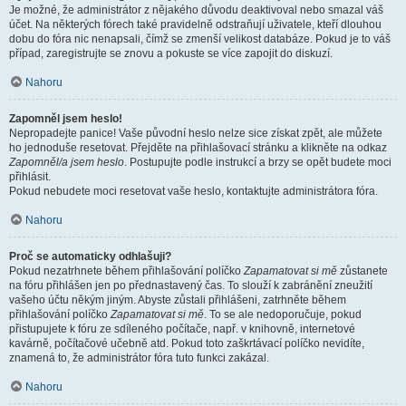
Je možné, že administrátor z nějakého důvodu deaktivoval nebo smazal váš
účet. Na některých fórech také pravidelně odstraňují uživatele, kteří dlouhou
dobu do fóra nic nenapsali, čímž se zmenší velikost databáze. Pokud je to váš
případ, zaregistrujte se znovu a pokuste se více zapojit do diskuzí.
Nahoru
Zapomněl jsem heslo!
Nepropadejte panice! Vaše původní heslo nelze sice získat zpět, ale můžete
ho jednoduše resetovat. Přejděte na přihlašovací stránku a klikněte na odkaz
Zapomněl/a jsem heslo
. Postupujte podle instrukcí a brzy se opět budete moci
přihlásit.
Pokud nebudete moci resetovat vaše heslo, kontaktujte administrátora fóra.
Nahoru
Proč se automaticky odhlašuji?
Pokud nezatrhnete během přihlašování políčko
Zapamatovat si mě
zůstanete
na fóru přihlášen jen po přednastavený čas. To slouží k zabránění zneužití
vašeho účtu někým jiným. Abyste zůstali přihlášeni, zatrhněte během
přihlašování políčko
Zapamatovat si mě
. To se ale nedoporučuje, pokud
přistupujete k fóru ze sdíleného počítače, např. v knihovně, internetové
kavárně, počítačové učebně atd. Pokud toto zaškrtávací políčko nevidíte,
znamená to, že administrátor fóra tuto funkci zakázal.
Nahoru