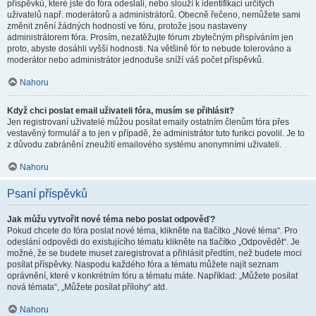
příspěvků, které jste do fóra odeslali, nebo slouží k identifikaci určitých
uživatelů např. moderátorů a administrátorů. Obecně řečeno, nemůžete sami
změnit znění žádných hodností ve fóru, protože jsou nastaveny
administrátorem fóra. Prosím, nezatěžujte fórum zbytečným přispíváním jen
proto, abyste dosáhli vyšší hodnosti. Na většině fór to nebude tolerováno a
moderátor nebo administrátor jednoduše sníží váš počet příspěvků.
Nahoru
Když chci poslat email uživateli fóra, musím se přihlásit?
Jen registrovaní uživatelé můžou posílat emaily ostatním členům fóra přes
vestavěný formulář a to jen v případě, že administrátor tuto funkci povolil. Je to
z důvodu zabránění zneužití emailového systému anonymními uživateli.
Nahoru
Psaní příspěvků
Jak můžu vytvořit nové téma nebo poslat odpověď?
Pokud chcete do fóra poslat nové téma, klikněte na tlačítko „Nové téma“. Pro
odeslání odpovědi do existujícího tématu klikněte na tlačítko „Odpovědět“. Je
možné, že se budete muset zaregistrovat a přihlásit předtím, než budete moci
posílat příspěvky. Naspodu každého fóra a tématu můžete najít seznam
oprávnění, které v konkrétním fóru a tématu máte. Například: „Můžete posílat
nová témata“, „Můžete posílat přílohy“ atd.
Nahoru