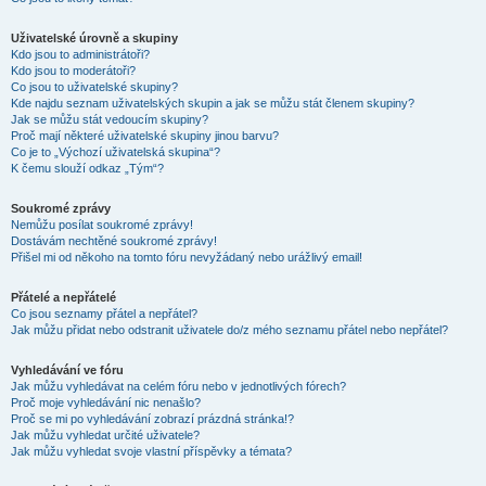
Uživatelské úrovně a skupiny
Kdo jsou to administrátoři?
Kdo jsou to moderátoři?
Co jsou to uživatelské skupiny?
Kde najdu seznam uživatelských skupin a jak se můžu stát členem skupiny?
Jak se můžu stát vedoucím skupiny?
Proč mají některé uživatelské skupiny jinou barvu?
Co je to „Výchozí uživatelská skupina“?
K čemu slouží odkaz „Tým“?
Soukromé zprávy
Nemůžu posílat soukromé zprávy!
Dostávám nechtěné soukromé zprávy!
Přišel mi od někoho na tomto fóru nevyžádaný nebo urážlivý email!
Přátelé a nepřátelé
Co jsou seznamy přátel a nepřátel?
Jak můžu přidat nebo odstranit uživatele do/z mého seznamu přátel nebo nepřátel?
Vyhledávání ve fóru
Jak můžu vyhledávat na celém fóru nebo v jednotlivých fórech?
Proč moje vyhledávání nic nenašlo?
Proč se mi po vyhledávání zobrazí prázdná stránka!?
Jak můžu vyhledat určité uživatele?
Jak můžu vyhledat svoje vlastní příspěvky a témata?