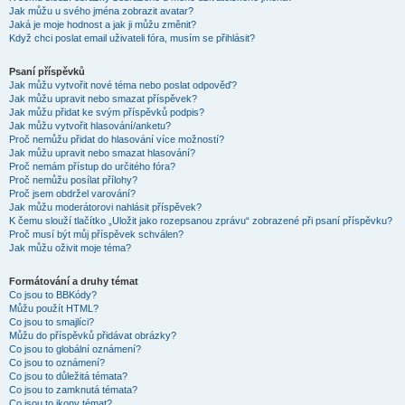
Jak můžu u svého jména zobrazit avatar?
Jaká je moje hodnost a jak ji můžu změnit?
Když chci poslat email uživateli fóra, musím se přihlásit?
Psaní příspěvků
Jak můžu vytvořit nové téma nebo poslat odpověď?
Jak můžu upravit nebo smazat příspěvek?
Jak můžu přidat ke svým příspěvků podpis?
Jak můžu vytvořit hlasování/anketu?
Proč nemůžu přidat do hlasování více možností?
Jak můžu upravit nebo smazat hlasování?
Proč nemám přístup do určitého fóra?
Proč nemůžu posílat přílohy?
Proč jsem obdržel varování?
Jak můžu moderátorovi nahlásit příspěvek?
K čemu slouží tlačítko „Uložit jako rozepsanou zprávu“ zobrazené při psaní příspěvku?
Proč musí být můj příspěvek schválen?
Jak můžu oživit moje téma?
Formátování a druhy témat
Co jsou to BBKódy?
Můžu použít HTML?
Co jsou to smajlíci?
Můžu do příspěvků přidávat obrázky?
Co jsou to globální oznámení?
Co jsou to oznámení?
Co jsou to důležitá témata?
Co jsou to zamknutá témata?
Co jsou to ikony témat?