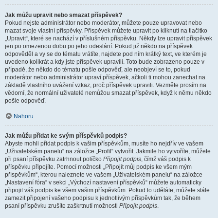
Jak můžu upravit nebo smazat příspěvek?
Pokud nejste administrátor nebo moderátor, můžete pouze upravovat nebo
mazat svoje vlastní příspěvky. Příspěvek můžete upravit po kliknutí na tlačítko
„Upravit“, které se nachází v příslušném příspěvku. Někdy lze upravit příspěvek
jen po omezenou dobu po jeho odeslání. Pokud již někdo na příspěvek
odpověděl a vy se do tématu vrátíte, najdete pod ním krátký text, ve kterém je
uvedeno kolikrát a kdy jste příspěvek upravili. Toto bude zobrazeno pouze v
případě, že někdo do tématu pošle odpověď, ale neobjeví se to, pokud
moderátor nebo administrátor upraví příspěvek, ačkoli ti mohou zanechat na
základě vlastního uvážení vzkaz, proč příspěvek upravili. Vezměte prosím na
vědomí, že normální uživatelé nemůžou smazat příspěvek, když k němu někdo
pošle odpověď.
Nahoru
Jak můžu přidat ke svým příspěvků podpis?
Abyste mohli přidat podpis k vašim příspěvkům, musíte ho nejdřív ve vašem
„Uživatelském panelu“ na záložce „Profil“ vytvořit. Jakmile ho vytvoříte, můžete
při psaní příspěvku zatrhnout políčko
Připojit podpis
, čímž váš podpis k
příspěvku připojíte. Pomocí možnosti „Připojit můj podpis ke všem mým
příspěvkům“, kterou naleznete ve vašem „Uživatelském panelu“ na záložce
„Nastavení fóra“ v sekci „Výchozí nastavení příspěvků“ můžete automaticky
připojit váš podpis ke všem vašim příspěvkům. Pokud to uděláte, můžete stále
zamezit připojení vašeho podpisu k jednotlivým příspěvkům tak, že během
psaní příspěvku zrušíte zaškrtnutí možnosti
Připojit podpis
.