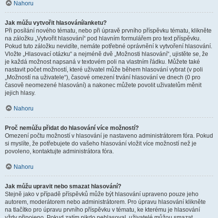
Nahoru
Jak můžu vytvořit hlasování/anketu?
Při posílání nového tématu, nebo při úpravě prvního příspěvku tématu, klikněte
na záložku „Vytvořit hlasování“ pod hlavním formulářem pro text příspěvku.
Pokud tuto záložku nevidíte, nemáte potřebné oprávnění k vytvoření hlasování.
Vložte „Hlasovací otázku“ a nejméně dvě „Možnosti hlasování“, ujistěte se, že
je každá možnost napsaná v textovém poli na vlastním řádku. Můžete také
nastavit počet možností, které uživatel může během hlasování vybrat (v poli
„Možností na uživatele“), časové omezení trvání hlasování ve dnech (0 pro
časově neomezené hlasování) a nakonec můžete povolit uživatelům měnit
jejich hlasy.
Nahoru
Proč nemůžu přidat do hlasování více možností?
Omezení počtu možností v hlasování je nastaveno administrátorem fóra. Pokud
si myslíte, že potřebujete do vašeho hlasování vložit více možností než je
povoleno, kontaktujte administrátora fóra.
Nahoru
Jak můžu upravit nebo smazat hlasování?
Stejně jako v případě příspěvků může být hlasování upraveno pouze jeho
autorem, moderátorem nebo administrátorem. Pro úpravu hlasování klikněte
na tlačítko pro úpravu prvního příspěvku v tématu, ke kterému je hlasování
vždy připojeno. Pokud zatím nikdo nehlasoval, uživatelé můžou smazat