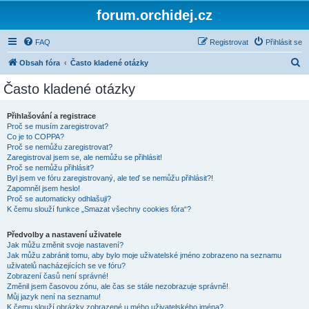
forum.orchidej.cz
FAQ
Registrovat
Přihlásit se
H
Obsah fóra
Často kladené otázky
l
Často kladené otázky
e
d
Přihlašování a registrace
Proč se musím zaregistrovat?
a
Co je to COPPA?
t
Proč se nemůžu zaregistrovat?
Zaregistroval jsem se, ale nemůžu se přihlásit!
Proč se nemůžu přihlásit?
Byl jsem ve fóru zaregistrovaný, ale teď se nemůžu přihlásit?!
Zapomněl jsem heslo!
Proč se automaticky odhlašuji?
K čemu slouží funkce „Smazat všechny cookies fóra“?
Předvolby a nastavení uživatele
Jak můžu změnit svoje nastavení?
Jak můžu zabránit tomu, aby bylo moje uživatelské jméno zobrazeno na seznamu
uživatelů nacházejících se ve fóru?
Zobrazení časů není správné!
Změnil jsem časovou zónu, ale čas se stále nezobrazuje správně!
Můj jazyk není na seznamu!
K čemu slouží obrázky zobrazené u mého uživatelského jména?