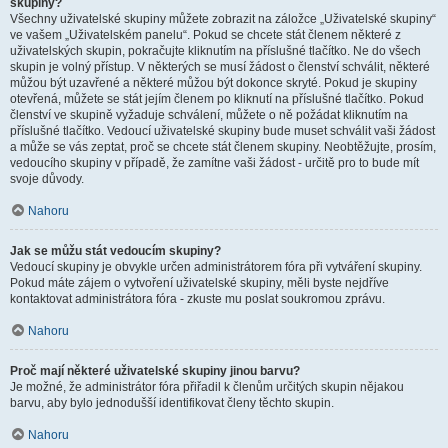
skupiny?
Všechny uživatelské skupiny můžete zobrazit na záložce „Uživatelské skupiny“
ve vašem „Uživatelském panelu“. Pokud se chcete stát členem některé z
uživatelských skupin, pokračujte kliknutím na příslušné tlačítko. Ne do všech
skupin je volný přístup. V některých se musí žádost o členství schválit, některé
můžou být uzavřené a některé můžou být dokonce skryté. Pokud je skupiny
otevřená, můžete se stát jejím členem po kliknutí na příslušné tlačítko. Pokud
členství ve skupině vyžaduje schválení, můžete o ně požádat kliknutím na
příslušné tlačítko. Vedoucí uživatelské skupiny bude muset schválit vaši žádost
a může se vás zeptat, proč se chcete stát členem skupiny. Neobtěžujte, prosím,
vedoucího skupiny v případě, že zamítne vaši žádost - určitě pro to bude mít
svoje důvody.
Nahoru
Jak se můžu stát vedoucím skupiny?
Vedoucí skupiny je obvykle určen administrátorem fóra při vytváření skupiny.
Pokud máte zájem o vytvoření uživatelské skupiny, měli byste nejdříve
kontaktovat administrátora fóra - zkuste mu poslat soukromou zprávu.
Nahoru
Proč mají některé uživatelské skupiny jinou barvu?
Je možné, že administrátor fóra přiřadil k členům určitých skupin nějakou
barvu, aby bylo jednodušší identifikovat členy těchto skupin.
Nahoru