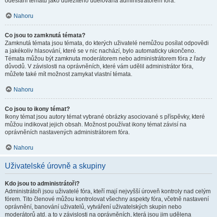
odeslání tématu jako důležitého udělována administrátorem fóra.
Nahoru
Co jsou to zamknutá témata?
Zamknutá témata jsou témata, do kterých uživatelé nemůžou posílat odpovědi
a jakékoliv hlasování, které se v nic nachází, bylo automaticky ukončeno.
Témata můžou být zamknuta moderátorem nebo administrátorem fóra z řady
důvodů. V závislosti na oprávněních, které vám udělil administrátor fóra,
můžete také mít možnost zamykat vlastní témata.
Nahoru
Co jsou to ikony témat?
Ikony témat jsou autory témat vybrané obrázky asociované s příspěvky, které
můžou indikovat jejich obsah. Možnost používat ikony témat závisí na
oprávněních nastavených administrátorem fóra.
Nahoru
Uživatelské úrovně a skupiny
Kdo jsou to administrátoři?
Administrátoři jsou uživatelé fóra, kteří mají nejvyšší úroveň kontroly nad celým
fórem. Tito členové můžou kontrolovat všechny aspekty fóra, včetně nastavení
oprávnění, banování uživatelů, vytváření uživatelských skupin nebo
moderátorů atd. a to v závislosti na oprávněních, která jsou jim udělena