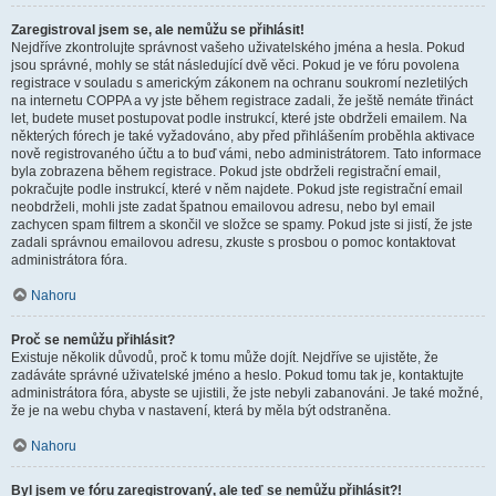
Zaregistroval jsem se, ale nemůžu se přihlásit!
Nejdříve zkontrolujte správnost vašeho uživatelského jména a hesla. Pokud
jsou správné, mohly se stát následující dvě věci. Pokud je ve fóru povolena
registrace v souladu s americkým zákonem na ochranu soukromí nezletilých
na internetu COPPA a vy jste během registrace zadali, že ještě nemáte třináct
let, budete muset postupovat podle instrukcí, které jste obdrželi emailem. Na
některých fórech je také vyžadováno, aby před přihlášením proběhla aktivace
nově registrovaného účtu a to buď vámi, nebo administrátorem. Tato informace
byla zobrazena během registrace. Pokud jste obdrželi registrační email,
pokračujte podle instrukcí, které v něm najdete. Pokud jste registrační email
neobdrželi, mohli jste zadat špatnou emailovou adresu, nebo byl email
zachycen spam filtrem a skončil ve složce se spamy. Pokud jste si jistí, že jste
zadali správnou emailovou adresu, zkuste s prosbou o pomoc kontaktovat
administrátora fóra.
Nahoru
Proč se nemůžu přihlásit?
Existuje několik důvodů, proč k tomu může dojít. Nejdříve se ujistěte, že
zadáváte správné uživatelské jméno a heslo. Pokud tomu tak je, kontaktujte
administrátora fóra, abyste se ujistili, že jste nebyli zabanováni. Je také možné,
že je na webu chyba v nastavení, která by měla být odstraněna.
Nahoru
Byl jsem ve fóru zaregistrovaný, ale teď se nemůžu přihlásit?!