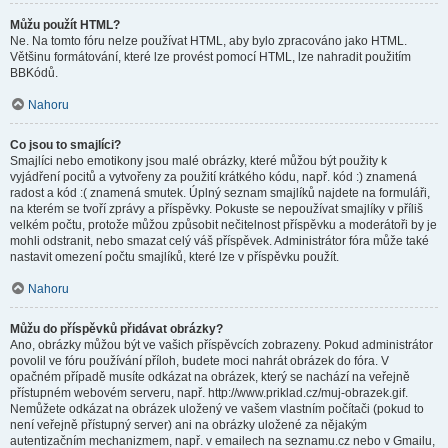
Můžu použít HTML?
Ne. Na tomto fóru nelze používat HTML, aby bylo zpracováno jako HTML.
Většinu formátování, které lze provést pomocí HTML, lze nahradit použitím
BBKódů.
Nahoru
Co jsou to smajlíci?
Smajlíci nebo emotikony jsou malé obrázky, které můžou být použity k
vyjádření pocitů a vytvořeny za použití krátkého kódu, např. kód :) znamená
radost a kód :( znamená smutek. Úplný seznam smajlíků najdete na formuláři,
na kterém se tvoří zprávy a příspěvky. Pokuste se nepoužívat smajlíky v příliš
velkém počtu, protože můžou způsobit nečitelnost příspěvku a moderátoři by je
mohli odstranit, nebo smazat celý váš příspěvek. Administrátor fóra může také
nastavit omezení počtu smajlíků, které lze v příspěvku použít.
Nahoru
Můžu do příspěvků přidávat obrázky?
Ano, obrázky můžou být ve vašich příspěvcích zobrazeny. Pokud administrátor
povolil ve fóru používání příloh, budete moci nahrát obrázek do fóra. V
opačném případě musíte odkázat na obrázek, který se nachází na veřejně
přístupném webovém serveru, např. http://www.priklad.cz/muj-obrazek.gif.
Nemůžete odkázat na obrázek uložený ve vašem vlastním počítači (pokud to
není veřejně přístupný server) ani na obrázky uložené za nějakým
autentizačním mechanizmem, např. v emailech na seznamu.cz nebo v Gmailu,