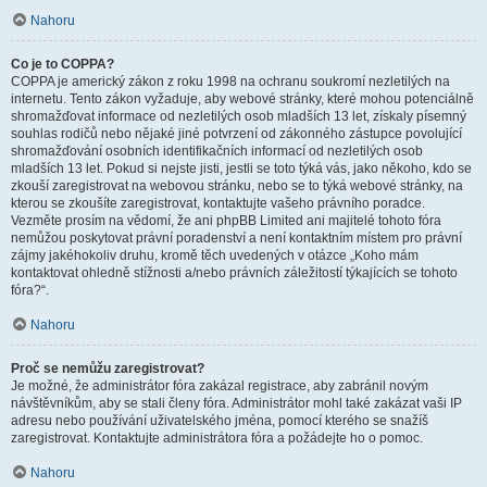
Nahoru
Co je to COPPA?
COPPA je americký zákon z roku 1998 na ochranu soukromí nezletilých na
internetu. Tento zákon vyžaduje, aby webové stránky, které mohou potenciálně
shromažďovat informace od nezletilých osob mladších 13 let, získaly písemný
souhlas rodičů nebo nějaké jiné potvrzení od zákonného zástupce povolující
shromažďování osobních identifikačních informací od nezletilých osob
mladších 13 let. Pokud si nejste jisti, jestli se toto týká vás, jako někoho, kdo se
zkouší zaregistrovat na webovou stránku, nebo se to týká webové stránky, na
kterou se zkoušíte zaregistrovat, kontaktujte vašeho právního poradce.
Vezměte prosím na vědomí, že ani phpBB Limited ani majitelé tohoto fóra
nemůžou poskytovat právní poradenství a není kontaktním místem pro právní
zájmy jakéhokoliv druhu, kromě těch uvedených v otázce „Koho mám
kontaktovat ohledně stížnosti a/nebo právních záležitostí týkajících se tohoto
fóra?“.
Nahoru
Proč se nemůžu zaregistrovat?
Je možné, že administrátor fóra zakázal registrace, aby zabránil novým
návštěvníkům, aby se stali členy fóra. Administrátor mohl také zakázat vaši IP
adresu nebo používání uživatelského jména, pomocí kterého se snažíš
zaregistrovat. Kontaktujte administrátora fóra a požádejte ho o pomoc.
Nahoru