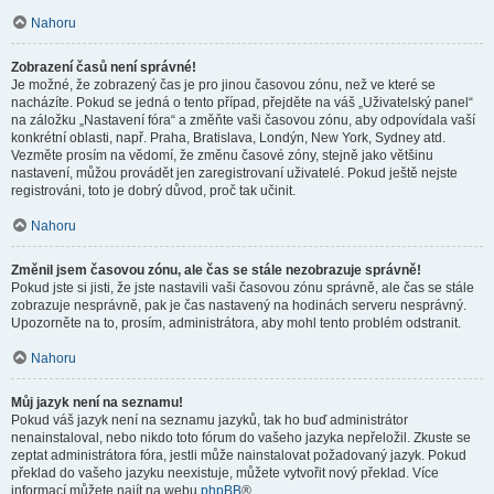
Nahoru
Zobrazení časů není správné!
Je možné, že zobrazený čas je pro jinou časovou zónu, než ve které se
nacházíte. Pokud se jedná o tento případ, přejděte na váš „Uživatelský panel“
na záložku „Nastavení fóra“ a změňte vaši časovou zónu, aby odpovídala vaší
konkrétní oblasti, např. Praha, Bratislava, Londýn, New York, Sydney atd.
Vezměte prosím na vědomí, že změnu časové zóny, stejně jako většinu
nastavení, můžou provádět jen zaregistrovaní uživatelé. Pokud ještě nejste
registrováni, toto je dobrý důvod, proč tak učinit.
Nahoru
Změnil jsem časovou zónu, ale čas se stále nezobrazuje správně!
Pokud jste si jisti, že jste nastavili vaši časovou zónu správně, ale čas se stále
zobrazuje nesprávně, pak je čas nastavený na hodinách serveru nesprávný.
Upozorněte na to, prosím, administrátora, aby mohl tento problém odstranit.
Nahoru
Můj jazyk není na seznamu!
Pokud váš jazyk není na seznamu jazyků, tak ho buď administrátor
nenainstaloval, nebo nikdo toto fórum do vašeho jazyka nepřeložil. Zkuste se
zeptat administrátora fóra, jestli může nainstalovat požadovaný jazyk. Pokud
překlad do vašeho jazyku neexistuje, můžete vytvořit nový překlad. Více
informací můžete najít na webu
phpBB
®.