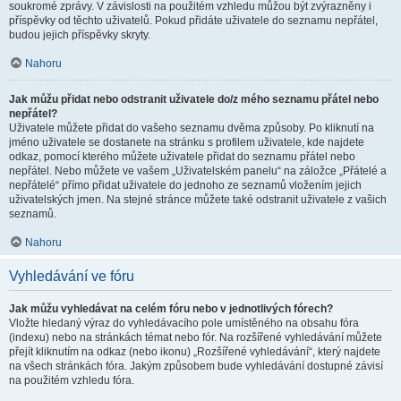
soukromé zprávy. V závislosti na použitém vzhledu můžou být zvýrazněny i
příspěvky od těchto uživatelů. Pokud přidáte uživatele do seznamu nepřátel,
budou jejich příspěvky skryty.
Nahoru
Jak můžu přidat nebo odstranit uživatele do/z mého seznamu přátel nebo
nepřátel?
Uživatele můžete přidat do vašeho seznamu dvěma způsoby. Po kliknutí na
jméno uživatele se dostanete na stránku s profilem uživatele, kde najdete
odkaz, pomocí kterého můžete uživatele přidat do seznamu přátel nebo
nepřátel. Nebo můžete ve vašem „Uživatelském panelu“ na záložce „Přátelé a
nepřátelé“ přímo přidat uživatele do jednoho ze seznamů vložením jejich
uživatelských jmen. Na stejné stránce můžete také odstranit uživatele z vašich
seznamů.
Nahoru
Vyhledávání ve fóru
Jak můžu vyhledávat na celém fóru nebo v jednotlivých fórech?
Vložte hledaný výraz do vyhledávacího pole umístěného na obsahu fóra
(indexu) nebo na stránkách témat nebo fór. Na rozšířené vyhledávání můžete
přejít kliknutím na odkaz (nebo ikonu) „Rozšířené vyhledávání“, který najdete
na všech stránkách fóra. Jakým způsobem bude vyhledávání dostupné závisí
na použitém vzhledu fóra.