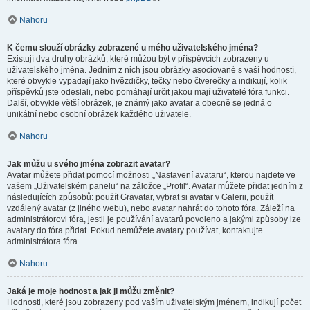
Nahoru
K čemu slouží obrázky zobrazené u mého uživatelského jména?
Existují dva druhy obrázků, které můžou být v příspěvcích zobrazeny u
uživatelského jména. Jedním z nich jsou obrázky asociované s vaší hodností,
které obvykle vypadají jako hvězdičky, tečky nebo čtverečky a indikují, kolik
příspěvků jste odeslali, nebo pomáhají určit jakou mají uživatelé fóra funkci.
Další, obvykle větší obrázek, je známý jako avatar a obecně se jedná o
unikátní nebo osobní obrázek každého uživatele.
Nahoru
Jak můžu u svého jména zobrazit avatar?
Avatar můžete přidat pomocí možnosti „Nastavení avataru“, kterou najdete ve
vašem „Uživatelském panelu“ na záložce „Profil“. Avatar můžete přidat jedním z
následujících způsobů: použít Gravatar, vybrat si avatar v Galerii, použít
vzdálený avatar (z jiného webu), nebo avatar nahrát do tohoto fóra. Záleží na
administrátorovi fóra, jestli je používání avatarů povoleno a jakými způsoby lze
avatary do fóra přidat. Pokud nemůžete avatary používat, kontaktujte
administrátora fóra.
Nahoru
Jaká je moje hodnost a jak ji můžu změnit?
Hodnosti, které jsou zobrazeny pod vaším uživatelským jménem, indikují počet