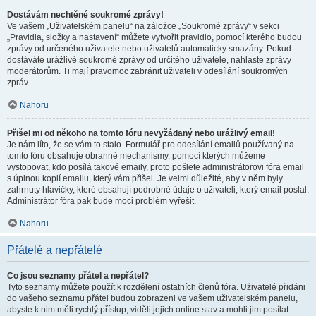
Dostávám nechtěné soukromé zprávy!
Ve vašem „Uživatelském panelu“ na záložce „Soukromé zprávy“ v sekci
„Pravidla, složky a nastavení“ můžete vytvořit pravidlo, pomocí kterého budou
zprávy od určeného uživatele nebo uživatelů automaticky smazány. Pokud
dostáváte urážlivé soukromé zprávy od určitého uživatele, nahlaste zprávy
moderátorům. Ti mají pravomoc zabránit uživateli v odesílání soukromých
zpráv.
Nahoru
Přišel mi od někoho na tomto fóru nevyžádaný nebo urážlivý email!
Je nám líto, že se vám to stalo. Formulář pro odesílání emailů používaný na
tomto fóru obsahuje obranné mechanismy, pomocí kterých můžeme
vystopovat, kdo posílá takové emaily, proto pošlete administrátorovi fóra email
s úplnou kopií emailu, který vám přišel. Je velmi důležité, aby v něm byly
zahrnuty hlavičky, které obsahují podrobné údaje o uživateli, který email poslal.
Administrátor fóra pak bude moci problém vyřešit.
Nahoru
Přátelé a nepřátelé
Co jsou seznamy přátel a nepřátel?
Tyto seznamy můžete použít k rozdělení ostatních členů fóra. Uživatelé přidáni
do vašeho seznamu přátel budou zobrazeni ve vašem uživatelském panelu,
abyste k nim měli rychlý přístup, viděli jejich online stav a mohli jim posílat