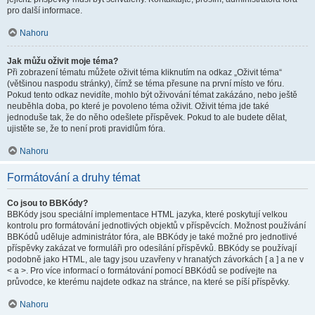
pro další informace.
Nahoru
Jak můžu oživit moje téma?
Při zobrazení tématu můžete oživit téma kliknutím na odkaz „Oživit téma“
(většinou naspodu stránky), čímž se téma přesune na první místo ve fóru.
Pokud tento odkaz nevidíte, mohlo být oživování témat zakázáno, nebo ještě
neuběhla doba, po které je povoleno téma oživit. Oživit téma jde také
jednoduše tak, že do něho odešlete příspěvek. Pokud to ale budete dělat,
ujistěte se, že to není proti pravidlům fóra.
Nahoru
Formátování a druhy témat
Co jsou to BBKódy?
BBKódy jsou speciální implementace HTML jazyka, které poskytují velkou
kontrolu pro formátování jednotlivých objektů v příspěvcích. Možnost používání
BBKódů uděluje administrátor fóra, ale BBKódy je také možné pro jednotlivé
příspěvky zakázat ve formuláři pro odesílání příspěvků. BBKódy se používají
podobně jako HTML, ale tagy jsou uzavřeny v hranatých závorkách [ a ] a ne v
< a >. Pro více informací o formátování pomocí BBKódů se podívejte na
průvodce, ke kterému najdete odkaz na stránce, na které se píší příspěvky.
Nahoru