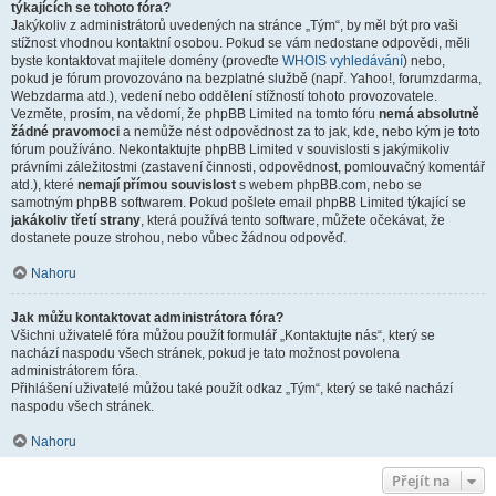
týkajících se tohoto fóra?
Jakýkoliv z administrátorů uvedených na stránce „Tým“, by měl být pro vaši
stížnost vhodnou kontaktní osobou. Pokud se vám nedostane odpovědi, měli
byste kontaktovat majitele domény (proveďte
WHOIS vyhledávání
) nebo,
pokud je fórum provozováno na bezplatné službě (např. Yahoo!, forumzdarma,
Webzdarma atd.), vedení nebo oddělení stížností tohoto provozovatele.
Vezměte, prosím, na vědomí, že phpBB Limited na tomto fóru
nemá absolutně
žádné pravomoci
a nemůže nést odpovědnost za to jak, kde, nebo kým je toto
fórum používáno. Nekontaktujte phpBB Limited v souvislosti s jakýmikoliv
právními záležitostmi (zastavení činnosti, odpovědnost, pomlouvačný komentář
atd.), které
nemají přímou souvislost
s webem phpBB.com, nebo se
samotným phpBB softwarem. Pokud pošlete email phpBB Limited týkající se
jakákoliv třetí strany
, která používá tento software, můžete očekávat, že
dostanete pouze strohou, nebo vůbec žádnou odpověď.
Nahoru
Jak můžu kontaktovat administrátora fóra?
Všichni uživatelé fóra můžou použít formulář „Kontaktujte nás“, který se
nachází naspodu všech stránek, pokud je tato možnost povolena
administrátorem fóra.
Přihlášení uživatelé můžou také použít odkaz „Tým“, který se také nachází
naspodu všech stránek.
Nahoru
Přejít na