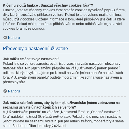
K čemu slouží funkce „Smazat všechny cookies fóra“?
Funkce „Smazat všechny cookies fóra“ smaže cookies vytvořené phpBB fórem,
díky kterým zůstáváte přihlášen ve fóru. Pokud je to povoleno majitelem fóra,
můžou být v cookies uloženy informace o tom, které příspěvky jste četli, a které
ještě ne. Pokud máte problém s přihlašováním nebo odhlašováním, smazání
cookies fóra může pomoci.
Nahoru
Předvolby a nastavení uživatele
Jak můžu změnit svoje nastavení?
Pokud jste se ve fóru zaregistrovali, jsou všechna vaše nastavení uložena v
databázi fóra. Pro jejich změnu přejděte na váš „Uživatelský panel“ pomocí
odkazu, který obvykle najdete po kliknutí na vaše jméno nahoře na stránkách
fóra. V „Uživatelském panelu“ budete moci změnit všechna vaše nastavení a
předvolby fóra.
Nahoru
Jak můžu zabránit tomu, aby bylo moje uživatelské jméno zobrazeno na
seznamu uživatelů nacházejících se ve fóru?
V „Uživatelském panelu“ na záložce „Nastavení fóra“ -> „Obecné nastavení
fóra“ najdete možnost
Skrýt můj online stav
. Pokud u této možnosti nastavíte
„Ano“, budete na seznamu viditelní jen pro administrátory, moderátory a sama
sebe. Budete počítán jako skrytý uživatel.