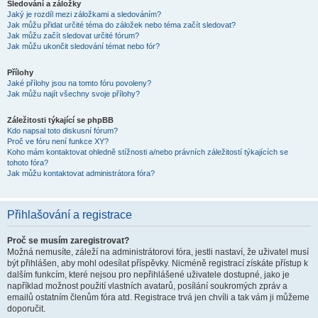
Sledování a záložky
Jaký je rozdíl mezi záložkami a sledováním?
Jak můžu přidat určité téma do záložek nebo téma začít sledovat?
Jak můžu začít sledovat určité fórum?
Jak můžu ukončit sledování témat nebo fór?
Přílohy
Jaké přílohy jsou na tomto fóru povoleny?
Jak můžu najít všechny svoje přílohy?
Záležitosti týkající se phpBB
Kdo napsal toto diskusní fórum?
Proč ve fóru není funkce XY?
Koho mám kontaktovat ohledně stížnosti a/nebo právních záležitostí týkajících se
tohoto fóra?
Jak můžu kontaktovat administrátora fóra?
Přihlašování a registrace
Proč se musím zaregistrovat?
Možná nemusíte, záleží na administrátorovi fóra, jestli nastaví, že uživatel musí
být přihlášen, aby mohl odesílat příspěvky. Nicméně registrací získáte přístup k
dalším funkcím, které nejsou pro nepřihlášené uživatele dostupné, jako je
například možnost použití vlastních avatarů, posílání soukromých zpráv a
emailů ostatním členům fóra atd. Registrace trvá jen chvíli a tak vám ji můžeme
doporučit.