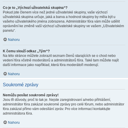
Co je to „Výchozí uživatelská skupina“?
Pokud jste členem více než jedné uživatelské skupiny, vaše výchozí
uživatelská skupina určuje, jaká a barva a hodnost skupiny by měla být u
vašeho uživatelského jména zobrazena. Administrátor fóra vám může udělit
oprávnění ke změně vaší výchozí uživatelské skupiny ve vašem „Uživatelském
panelu“.
Nahoru
K čemu slouží odkaz „Tým“?
Na této stránce můžete zobrazit seznam členů starajících se o chod nebo
vedení fóra včetně moderátorů a administrátorů fóra. Také tam můžete najít
další informace jako například, která fóra moderátoři moderují.
Nahoru
Soukromé zprávy
Nemůžu posílat soukromé zprávy!
Jsou tři důvody, proč to tak je. Nejste zaregistrovaní a/nebo přihlášení,
administrátor fóra zakázal soukromé zprávy pro celé fórum, nebo administrátor
fóra zakázal přímo vám odesílání zpráv. Pro více informací kontaktujte
administrátora fóra.
Nahoru