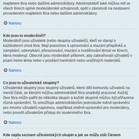
majitelem fóra nebo dalšími administrátory. Administrátoři také můžou mít ve
všech fórech úplné moderátorské schopnosti, opět v závislosti na nastavení
provedeném majitelem fóra nebo dalšími administrátory.
Nahoru
Kdo jsou to moderátoři?
Moderátoři jsou uživatelé (nebo skupiny uživatelů), kteří se starají o
každodenní chod fóra. Mají pravomoc k upravování a mazání příspěvků a
zamykání, odemykání, přesunování, mazání a rozdělování témat ve fórech,
která moderují. Obecně jsou moderátoři přítomni, aby zabraňovali uživatelů v
psaní mimo téma nebo v posílání hanlivých nebo urážlivých materiálů.
Nahoru
Co jsou to uživatelské skupiny?
Uživatelské skupiny jsou skupiny uživatelů, které dělí komunitu uživatelů na
menší části, se kterými můžou administrátoři fóra snadněji pracovat. Každý
člen fóra může patřit do několika skupin a každé skupině můžou být přiřazena
různá oprávnění. To umožňuje administrátorům jednoduše měnit oprávnění
pro mnoho uživatelů najednou, například změnit oprávnění pro moderátory,
nebo povolit uživatelům přístup do soukromého fóra.
Nahoru
Kde najdu seznam uživatelských skupin a jak se můžu stát členem