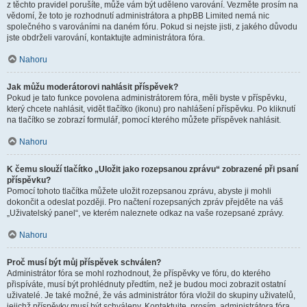
z těchto pravidel porušíte, může vám být uděleno varování. Vezměte prosím na
vědomí, že toto je rozhodnutí administrátora a phpBB Limited nemá nic
společného s varováními na daném fóru. Pokud si nejste jisti, z jakého důvodu
jste obdrželi varování, kontaktujte administrátora fóra.
Nahoru
Jak můžu moderátorovi nahlásit příspěvek?
Pokud je tato funkce povolena administrátorem fóra, měli byste v příspěvku,
který chcete nahlásit, vidět tlačítko (ikonu) pro nahlášení příspěvku. Po kliknutí
na tlačítko se zobrazí formulář, pomocí kterého můžete příspěvek nahlásit.
Nahoru
K čemu slouží tlačítko „Uložit jako rozepsanou zprávu“ zobrazené při psaní
příspěvku?
Pomocí tohoto tlačítka můžete uložit rozepsanou zprávu, abyste ji mohli
dokončit a odeslat později. Pro načtení rozepsaných zpráv přejděte na váš
„Uživatelský panel“, ve kterém naleznete odkaz na vaše rozepsané zprávy.
Nahoru
Proč musí být můj příspěvek schválen?
Administrátor fóra se mohl rozhodnout, že příspěvky ve fóru, do kterého
přispíváte, musí být prohlédnuty předtím, než je budou moci zobrazit ostatní
uživatelé. Je také možné, že vás administrátor fóra vložil do skupiny uživatelů,
jejichž příspěvky musí být schváleny. Kontaktujte, prosím, administrátora fóra