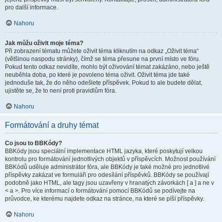
pro další informace.
Nahoru
Jak můžu oživit moje téma?
Při zobrazení tématu můžete oživit téma kliknutím na odkaz „Oživit téma“
(většinou naspodu stránky), čímž se téma přesune na první místo ve fóru.
Pokud tento odkaz nevidíte, mohlo být oživování témat zakázáno, nebo ještě
neuběhla doba, po které je povoleno téma oživit. Oživit téma jde také
jednoduše tak, že do něho odešlete příspěvek. Pokud to ale budete dělat,
ujistěte se, že to není proti pravidlům fóra.
Nahoru
Formátování a druhy témat
Co jsou to BBKódy?
BBKódy jsou speciální implementace HTML jazyka, které poskytují velkou
kontrolu pro formátování jednotlivých objektů v příspěvcích. Možnost používání
BBKódů uděluje administrátor fóra, ale BBKódy je také možné pro jednotlivé
příspěvky zakázat ve formuláři pro odesílání příspěvků. BBKódy se používají
podobně jako HTML, ale tagy jsou uzavřeny v hranatých závorkách [ a ] a ne v
< a >. Pro více informací o formátování pomocí BBKódů se podívejte na
průvodce, ke kterému najdete odkaz na stránce, na které se píší příspěvky.
Nahoru