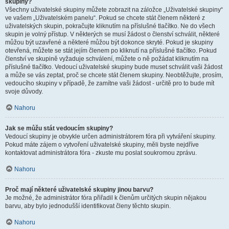
skupiny?
Všechny uživatelské skupiny můžete zobrazit na záložce „Uživatelské skupiny“
ve vašem „Uživatelském panelu“. Pokud se chcete stát členem některé z
uživatelských skupin, pokračujte kliknutím na příslušné tlačítko. Ne do všech
skupin je volný přístup. V některých se musí žádost o členství schválit, některé
můžou být uzavřené a některé můžou být dokonce skryté. Pokud je skupiny
otevřená, můžete se stát jejím členem po kliknutí na příslušné tlačítko. Pokud
členství ve skupině vyžaduje schválení, můžete o ně požádat kliknutím na
příslušné tlačítko. Vedoucí uživatelské skupiny bude muset schválit vaši žádost
a může se vás zeptat, proč se chcete stát členem skupiny. Neobtěžujte, prosím,
vedoucího skupiny v případě, že zamítne vaši žádost - určitě pro to bude mít
svoje důvody.
Nahoru
Jak se můžu stát vedoucím skupiny?
Vedoucí skupiny je obvykle určen administrátorem fóra při vytváření skupiny.
Pokud máte zájem o vytvoření uživatelské skupiny, měli byste nejdříve
kontaktovat administrátora fóra - zkuste mu poslat soukromou zprávu.
Nahoru
Proč mají některé uživatelské skupiny jinou barvu?
Je možné, že administrátor fóra přiřadil k členům určitých skupin nějakou
barvu, aby bylo jednodušší identifikovat členy těchto skupin.
Nahoru