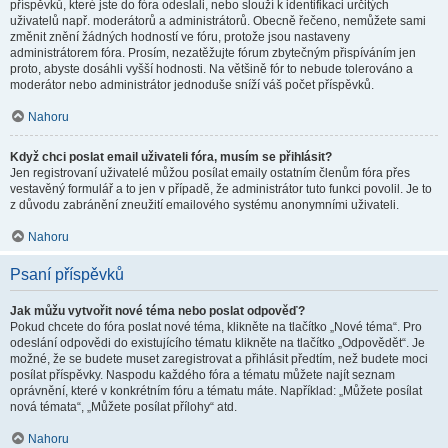
příspěvků, které jste do fóra odeslali, nebo slouží k identifikaci určitých
uživatelů např. moderátorů a administrátorů. Obecně řečeno, nemůžete sami
změnit znění žádných hodností ve fóru, protože jsou nastaveny
administrátorem fóra. Prosím, nezatěžujte fórum zbytečným přispíváním jen
proto, abyste dosáhli vyšší hodnosti. Na většině fór to nebude tolerováno a
moderátor nebo administrátor jednoduše sníží váš počet příspěvků.
Nahoru
Když chci poslat email uživateli fóra, musím se přihlásit?
Jen registrovaní uživatelé můžou posílat emaily ostatním členům fóra přes
vestavěný formulář a to jen v případě, že administrátor tuto funkci povolil. Je to
z důvodu zabránění zneužití emailového systému anonymními uživateli.
Nahoru
Psaní příspěvků
Jak můžu vytvořit nové téma nebo poslat odpověď?
Pokud chcete do fóra poslat nové téma, klikněte na tlačítko „Nové téma“. Pro
odeslání odpovědi do existujícího tématu klikněte na tlačítko „Odpovědět“. Je
možné, že se budete muset zaregistrovat a přihlásit předtím, než budete moci
posílat příspěvky. Naspodu každého fóra a tématu můžete najít seznam
oprávnění, které v konkrétním fóru a tématu máte. Například: „Můžete posílat
nová témata“, „Můžete posílat přílohy“ atd.
Nahoru