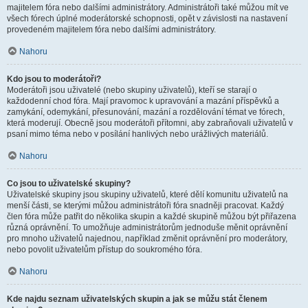
majitelem fóra nebo dalšími administrátory. Administrátoři také můžou mít ve
všech fórech úplné moderátorské schopnosti, opět v závislosti na nastavení
provedeném majitelem fóra nebo dalšími administrátory.
Nahoru
Kdo jsou to moderátoři?
Moderátoři jsou uživatelé (nebo skupiny uživatelů), kteří se starají o
každodenní chod fóra. Mají pravomoc k upravování a mazání příspěvků a
zamykání, odemykání, přesunování, mazání a rozdělování témat ve fórech,
která moderují. Obecně jsou moderátoři přítomni, aby zabraňovali uživatelů v
psaní mimo téma nebo v posílání hanlivých nebo urážlivých materiálů.
Nahoru
Co jsou to uživatelské skupiny?
Uživatelské skupiny jsou skupiny uživatelů, které dělí komunitu uživatelů na
menší části, se kterými můžou administrátoři fóra snadněji pracovat. Každý
člen fóra může patřit do několika skupin a každé skupině můžou být přiřazena
různá oprávnění. To umožňuje administrátorům jednoduše měnit oprávnění
pro mnoho uživatelů najednou, například změnit oprávnění pro moderátory,
nebo povolit uživatelům přístup do soukromého fóra.
Nahoru
Kde najdu seznam uživatelských skupin a jak se můžu stát členem