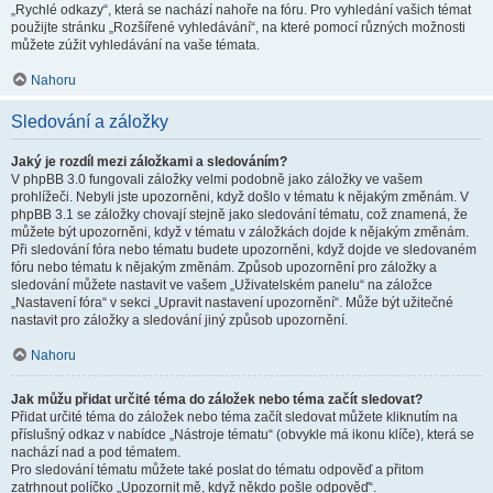
„Rychlé odkazy“, která se nachází nahoře na fóru. Pro vyhledání vašich témat
použijte stránku „Rozšířené vyhledávání“, na které pomocí různých možnosti
můžete zúžit vyhledávání na vaše témata.
Nahoru
Sledování a záložky
Jaký je rozdíl mezi záložkami a sledováním?
V phpBB 3.0 fungovali záložky velmi podobně jako záložky ve vašem
prohlížeči. Nebyli jste upozorněni, když došlo v tématu k nějakým změnám. V
phpBB 3.1 se záložky chovají stejně jako sledování tématu, což znamená, že
můžete být upozorněni, když v tématu v záložkách dojde k nějakým změnám.
Při sledování fóra nebo tématu budete upozorněni, když dojde ve sledovaném
fóru nebo tématu k nějakým změnám. Způsob upozornění pro záložky a
sledování můžete nastavit ve vašem „Uživatelském panelu“ na záložce
„Nastavení fóra“ v sekci „Upravit nastavení upozornění“. Může být užitečné
nastavit pro záložky a sledování jiný způsob upozornění.
Nahoru
Jak můžu přidat určité téma do záložek nebo téma začít sledovat?
Přidat určité téma do záložek nebo téma začít sledovat můžete kliknutím na
příslušný odkaz v nabídce „Nástroje tématu“ (obvykle má ikonu klíče), která se
nachází nad a pod tématem.
Pro sledování tématu můžete také poslat do tématu odpověď a přitom
zatrhnout políčko „Upozornit mě, když někdo pošle odpověď“.