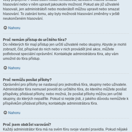
hlasování nebo v něm upravit jakoukoliv možnost. Pokud ale již uživatelé
hlasovali, jen administrátoři nebo moderátoři můžou upravit nebo smazat
hlasování. To zabrání tomu, aby byly možnosti hlasování změněny v ještě
neukončeném hlasování.
Nahoru
Proč nemám přístup do určitého fóra?
Do některých fór mají přístup jen určití uživatelé nebo skupiny. Abyste je mohli
zobrazit, číst, přispívat do nich nebo v nich provádět jiné akce, můžete
potřebovat speciální oprávnění. Kontaktujte administrátora fóra, aby vám
umožnil do fóra přístup.
Nahoru
Proč nemůžu posílat přílohy?
Oprávnění pro přílohy se nastavují pro jednotlivá fóra, skupiny nebo uživatele.
Administrátor fóra nemusel povolit do určitého fóra, do kterého můžete posílat
příspěvky, přidávat přílohy, nebo možná, že posílat přílohy můžou jen určité
skupiny, do kterých nepatříte. Pokud si nejste jisti, z jakého důvodu nemůžete k
příspěvkům přidávat přílohy, kontaktujte administrátora fóra.
Nahoru
Proč jsem obdržel varování?
Každý administrátor fóra má na svém fóru svoje vlastní pravidla. Pokud nějaké