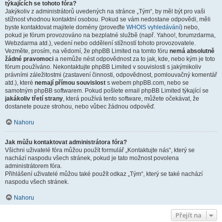
týkajících se tohoto fóra?
Jakýkoliv z administrátorů uvedených na stránce „Tým“, by měl být pro vaši
stížnost vhodnou kontaktní osobou. Pokud se vám nedostane odpovědi, měli
byste kontaktovat majitele domény (proveďte
WHOIS vyhledávání
) nebo,
pokud je fórum provozováno na bezplatné službě (např. Yahoo!, forumzdarma,
Webzdarma atd.), vedení nebo oddělení stížností tohoto provozovatele.
Vezměte, prosím, na vědomí, že phpBB Limited na tomto fóru
nemá absolutně
žádné pravomoci
a nemůže nést odpovědnost za to jak, kde, nebo kým je toto
fórum používáno. Nekontaktujte phpBB Limited v souvislosti s jakýmikoliv
právními záležitostmi (zastavení činnosti, odpovědnost, pomlouvačný komentář
atd.), které
nemají přímou souvislost
s webem phpBB.com, nebo se
samotným phpBB softwarem. Pokud pošlete email phpBB Limited týkající se
jakákoliv třetí strany
, která používá tento software, můžete očekávat, že
dostanete pouze strohou, nebo vůbec žádnou odpověď.
Nahoru
Jak můžu kontaktovat administrátora fóra?
Všichni uživatelé fóra můžou použít formulář „Kontaktujte nás“, který se
nachází naspodu všech stránek, pokud je tato možnost povolena
administrátorem fóra.
Přihlášení uživatelé můžou také použít odkaz „Tým“, který se také nachází
naspodu všech stránek.
Nahoru
Přejít na