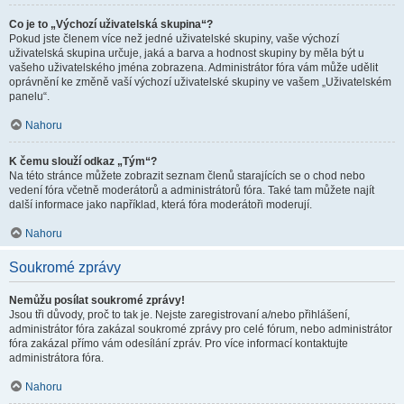
Co je to „Výchozí uživatelská skupina“?
Pokud jste členem více než jedné uživatelské skupiny, vaše výchozí
uživatelská skupina určuje, jaká a barva a hodnost skupiny by měla být u
vašeho uživatelského jména zobrazena. Administrátor fóra vám může udělit
oprávnění ke změně vaší výchozí uživatelské skupiny ve vašem „Uživatelském
panelu“.
Nahoru
K čemu slouží odkaz „Tým“?
Na této stránce můžete zobrazit seznam členů starajících se o chod nebo
vedení fóra včetně moderátorů a administrátorů fóra. Také tam můžete najít
další informace jako například, která fóra moderátoři moderují.
Nahoru
Soukromé zprávy
Nemůžu posílat soukromé zprávy!
Jsou tři důvody, proč to tak je. Nejste zaregistrovaní a/nebo přihlášení,
administrátor fóra zakázal soukromé zprávy pro celé fórum, nebo administrátor
fóra zakázal přímo vám odesílání zpráv. Pro více informací kontaktujte
administrátora fóra.
Nahoru