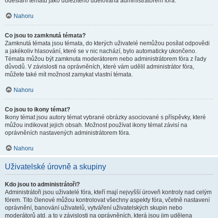
odeslání tématu jako důležitého udělována administrátorem fóra.
Nahoru
Co jsou to zamknutá témata?
Zamknutá témata jsou témata, do kterých uživatelé nemůžou posílat odpovědi
a jakékoliv hlasování, které se v nic nachází, bylo automaticky ukončeno.
Témata můžou být zamknuta moderátorem nebo administrátorem fóra z řady
důvodů. V závislosti na oprávněních, které vám udělil administrátor fóra,
můžete také mít možnost zamykat vlastní témata.
Nahoru
Co jsou to ikony témat?
Ikony témat jsou autory témat vybrané obrázky asociované s příspěvky, které
můžou indikovat jejich obsah. Možnost používat ikony témat závisí na
oprávněních nastavených administrátorem fóra.
Nahoru
Uživatelské úrovně a skupiny
Kdo jsou to administrátoři?
Administrátoři jsou uživatelé fóra, kteří mají nejvyšší úroveň kontroly nad celým
fórem. Tito členové můžou kontrolovat všechny aspekty fóra, včetně nastavení
oprávnění, banování uživatelů, vytváření uživatelských skupin nebo
moderátorů atd. a to v závislosti na oprávněních, která jsou jim udělena