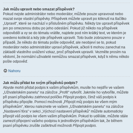
Jak můžu upravit nebo smazat příspěvek?
Pokud nejste administrátor nebo moderátor, můžete pouze upravovat nebo
mazat svoje vlastní příspěvky. Příspěvek můžete upravit po kliknutí na tlačítko
„Upravit“, které se nachází v příslušném příspěvku. Někdy lze upravit příspěvek
jen po omezenou dobu po jeho odeslání. Pokud již někdo na příspěvek
odpověděl a vy se do tématu vrátíte, najdete pod ním krátký text, ve kterém je
uvedeno kolikrát a kdy jste příspěvek upravili. Toto bude zobrazeno pouze v
případě, že někdo do tématu pošle odpověď, ale neobjeví se to, pokud
moderátor nebo administrátor upraví příspěvek, ačkoli ti mohou zanechat na
základě vlastního uvážení vzkaz, proč příspěvek upravili. Vezměte prosím na
vědomí, že normální uživatelé nemůžou smazat příspěvek, když k němu někdo
pošle odpověď.
Nahoru
Jak můžu přidat ke svým příspěvků podpis?
Abyste mohli přidat podpis k vašim příspěvkům, musíte ho nejdřív ve vašem
„Uživatelském panelu“ na záložce „Profil“ vytvořit. Jakmile ho vytvoříte, můžete
při psaní příspěvku zatrhnout políčko
Připojit podpis
, čímž váš podpis k
příspěvku připojíte. Pomocí možnosti „Připojit můj podpis ke všem mým
příspěvkům“, kterou naleznete ve vašem „Uživatelském panelu“ na záložce
„Nastavení fóra“ v sekci „Výchozí nastavení příspěvků“ můžete automaticky
připojit váš podpis ke všem vašim příspěvkům. Pokud to uděláte, můžete stále
zamezit připojení vašeho podpisu k jednotlivým příspěvkům tak, že během
psaní příspěvku zrušíte zaškrtnutí možnosti
Připojit podpis
.