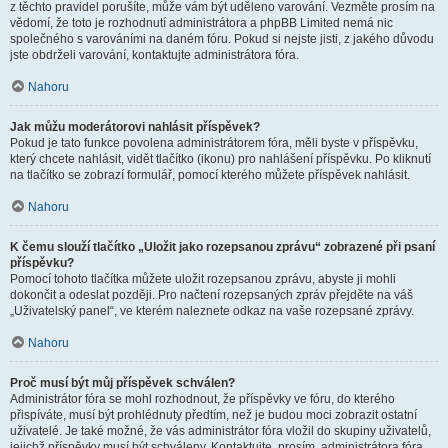
z těchto pravidel porušíte, může vám být uděleno varování. Vezměte prosím na
vědomí, že toto je rozhodnutí administrátora a phpBB Limited nemá nic
společného s varováními na daném fóru. Pokud si nejste jisti, z jakého důvodu
jste obdrželi varování, kontaktujte administrátora fóra.
Nahoru
Jak můžu moderátorovi nahlásit příspěvek?
Pokud je tato funkce povolena administrátorem fóra, měli byste v příspěvku,
který chcete nahlásit, vidět tlačítko (ikonu) pro nahlášení příspěvku. Po kliknutí
na tlačítko se zobrazí formulář, pomocí kterého můžete příspěvek nahlásit.
Nahoru
K čemu slouží tlačítko „Uložit jako rozepsanou zprávu“ zobrazené při psaní
příspěvku?
Pomocí tohoto tlačítka můžete uložit rozepsanou zprávu, abyste ji mohli
dokončit a odeslat později. Pro načtení rozepsaných zpráv přejděte na váš
„Uživatelský panel“, ve kterém naleznete odkaz na vaše rozepsané zprávy.
Nahoru
Proč musí být můj příspěvek schválen?
Administrátor fóra se mohl rozhodnout, že příspěvky ve fóru, do kterého
přispíváte, musí být prohlédnuty předtím, než je budou moci zobrazit ostatní
uživatelé. Je také možné, že vás administrátor fóra vložil do skupiny uživatelů,
jejichž příspěvky musí být schváleny. Kontaktujte, prosím, administrátora fóra