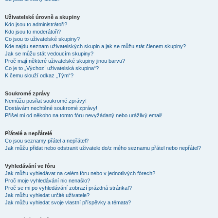
Uživatelské úrovně a skupiny
Kdo jsou to administrátoři?
Kdo jsou to moderátoři?
Co jsou to uživatelské skupiny?
Kde najdu seznam uživatelských skupin a jak se můžu stát členem skupiny?
Jak se můžu stát vedoucím skupiny?
Proč mají některé uživatelské skupiny jinou barvu?
Co je to „Výchozí uživatelská skupina“?
K čemu slouží odkaz „Tým“?
Soukromé zprávy
Nemůžu posílat soukromé zprávy!
Dostávám nechtěné soukromé zprávy!
Přišel mi od někoho na tomto fóru nevyžádaný nebo urážlivý email!
Přátelé a nepřátelé
Co jsou seznamy přátel a nepřátel?
Jak můžu přidat nebo odstranit uživatele do/z mého seznamu přátel nebo nepřátel?
Vyhledávání ve fóru
Jak můžu vyhledávat na celém fóru nebo v jednotlivých fórech?
Proč moje vyhledávání nic nenašlo?
Proč se mi po vyhledávání zobrazí prázdná stránka!?
Jak můžu vyhledat určité uživatele?
Jak můžu vyhledat svoje vlastní příspěvky a témata?