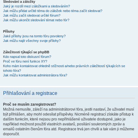
Sledování a záložky
Jaký je rozdíl mezi záložkami a sledováním?
Jak můžu přidat určité téma do záložek nebo téma začít sledovat?
Jak můžu začít sledovat určité fórum?
Jak můžu ukončit sledování témat nebo fór?
Přílohy
Jaké přílohy jsou na tomto fóru povoleny?
Jak můžu najít všechny svoje přílohy?
Záležitosti týkající se phpBB
Kdo napsal toto diskusní fórum?
Proč ve fóru není funkce XY?
Koho mám kontaktovat ohledně stížnosti a/nebo právních záležitostí týkajících se
tohoto fóra?
Jak můžu kontaktovat administrátora fóra?
Přihlašování a registrace
Proč se musím zaregistrovat?
Možná nemusíte, záleží na administrátorovi fóra, jestli nastaví, že uživatel musí
být přihlášen, aby mohl odesílat příspěvky. Nicméně registrací získáte přístup k
dalším funkcím, které nejsou pro nepřihlášené uživatele dostupné, jako je
například možnost použití vlastních avatarů, posílání soukromých zpráv a
emailů ostatním členům fóra atd. Registrace trvá jen chvíli a tak vám ji můžeme
doporučit.