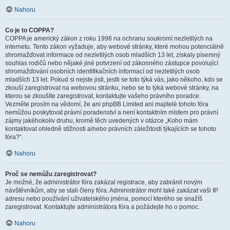
Nahoru
Co je to COPPA?
COPPA je americký zákon z roku 1998 na ochranu soukromí nezletilých na
internetu. Tento zákon vyžaduje, aby webové stránky, které mohou potenciálně
shromažďovat informace od nezletilých osob mladších 13 let, získaly písemný
souhlas rodičů nebo nějaké jiné potvrzení od zákonného zástupce povolující
shromažďování osobních identifikačních informací od nezletilých osob
mladších 13 let. Pokud si nejste jisti, jestli se toto týká vás, jako někoho, kdo se
zkouší zaregistrovat na webovou stránku, nebo se to týká webové stránky, na
kterou se zkoušíte zaregistrovat, kontaktujte vašeho právního poradce.
Vezměte prosím na vědomí, že ani phpBB Limited ani majitelé tohoto fóra
nemůžou poskytovat právní poradenství a není kontaktním místem pro právní
zájmy jakéhokoliv druhu, kromě těch uvedených v otázce „Koho mám
kontaktovat ohledně stížnosti a/nebo právních záležitostí týkajících se tohoto
fóra?“.
Nahoru
Proč se nemůžu zaregistrovat?
Je možné, že administrátor fóra zakázal registrace, aby zabránil novým
návštěvníkům, aby se stali členy fóra. Administrátor mohl také zakázat vaši IP
adresu nebo používání uživatelského jména, pomocí kterého se snažíš
zaregistrovat. Kontaktujte administrátora fóra a požádejte ho o pomoc.
Nahoru