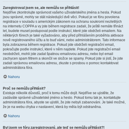
Zaregistroval jsem se, ale nemůžu se přihlásit!
Nejdříve zkontrolujte správnost vašeho uživatelského jména a hesla. Pokud
jsou správné, mohly se stát následující dvě věci. Pokud je ve fóru povolena
registrace v souladu s americkým zákonem na ochranu soukromí nezletilých
na internetu COPPA a vy jste během registrace zadali, že ještě nemáte třináct
let, budete muset postupovat podle instrukcí, které jste obdrželi emailem. Na
některých fórech je také vyžadováno, aby před přihlášením proběhla aktivace
nově registrovaného účtu a to buď vámi, nebo administrátorem. Tato informace
byla zobrazena během registrace. Pokud jste obdrželi registrační email,
pokračujte podle instrukcí, které v něm najdete. Pokud jste registrační email
neobdrželi, mohli jste zadat špatnou emailovou adresu, nebo byl email
zachycen spam filtrem a skončil ve složce se spamy. Pokud jste si jistí, že jste
zadali správnou emailovou adresu, zkuste s prosbou o pomoc kontaktovat
administrátora fóra.
Nahoru
Proč se nemůžu přihlásit?
Existuje několik důvodů, proč k tomu může dojít. Nejdříve se ujistěte, že
zadáváte správné uživatelské jméno a heslo. Pokud tomu tak je, kontaktujte
administrátora fóra, abyste se ujistili, že jste nebyli zabanováni. Je také možné,
že je na webu chyba v nastavení, která by měla být odstraněna.
Nahoru
Byl jsem ve fóru zaregistrovaný, ale teď se nemůžu přihlásit?!