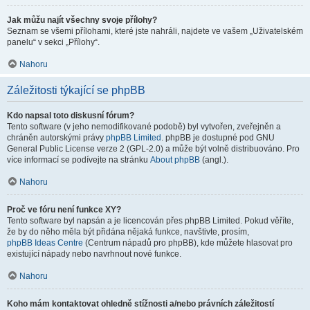
Jak můžu najít všechny svoje přílohy?
Seznam se všemi přílohami, které jste nahráli, najdete ve vašem „Uživatelském
panelu“ v sekci „Přílohy“.
Nahoru
Záležitosti týkající se phpBB
Kdo napsal toto diskusní fórum?
Tento software (v jeho nemodifikované podobě) byl vytvořen, zveřejněn a
chráněn autorskými právy
phpBB Limited
. phpBB je dostupné pod GNU
General Public License verze 2 (GPL-2.0) a může být volně distribuováno. Pro
více informací se podívejte na stránku
About phpBB
(angl.).
Nahoru
Proč ve fóru není funkce XY?
Tento software byl napsán a je licencován přes phpBB Limited. Pokud věříte,
že by do něho měla být přidána nějaká funkce, navštivte, prosím,
phpBB Ideas Centre
(Centrum nápadů pro phpBB), kde můžete hlasovat pro
existující nápady nebo navrhnout nové funkce.
Nahoru
Koho mám kontaktovat ohledně stížnosti a/nebo právních záležitostí