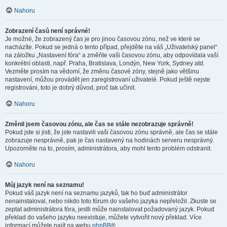
Nahoru
Zobrazení časů není správné!
Je možné, že zobrazený čas je pro jinou časovou zónu, než ve které se
nacházíte. Pokud se jedná o tento případ, přejděte na váš „Uživatelský panel“
na záložku „Nastavení fóra“ a změňte vaši časovou zónu, aby odpovídala vaší
konkrétní oblasti, např. Praha, Bratislava, Londýn, New York, Sydney atd.
Vezměte prosím na vědomí, že změnu časové zóny, stejně jako většinu
nastavení, můžou provádět jen zaregistrovaní uživatelé. Pokud ještě nejste
registrováni, toto je dobrý důvod, proč tak učinit.
Nahoru
Změnil jsem časovou zónu, ale čas se stále nezobrazuje správně!
Pokud jste si jisti, že jste nastavili vaši časovou zónu správně, ale čas se stále
zobrazuje nesprávně, pak je čas nastavený na hodinách serveru nesprávný.
Upozorněte na to, prosím, administrátora, aby mohl tento problém odstranit.
Nahoru
Můj jazyk není na seznamu!
Pokud váš jazyk není na seznamu jazyků, tak ho buď administrátor
nenainstaloval, nebo nikdo toto fórum do vašeho jazyka nepřeložil. Zkuste se
zeptat administrátora fóra, jestli může nainstalovat požadovaný jazyk. Pokud
překlad do vašeho jazyku neexistuje, můžete vytvořit nový překlad. Více
informací můžete najít na webu
phpBB
®.