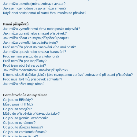
Jak můžu u svého jména zobrazit avatar?
Jaká je moje hodnost a jak ji můžu změnit?
Když chci poslat email uživateli fóra, musím se přihlásit?
Psaní příspěvků
Jak můžu vytvořit nové téma nebo poslat odpověď?
Jak můžu upravit nebo smazat příspěvek?
Jak můžu přidat ke svým příspěvků podpis?
Jak můžu vytvořit hlasování/anketu?
Proč nemůžu přidat do hlasování více možností?
Jak můžu upravit nebo smazat hlasování?
Proč nemám přístup do určitého fóra?
Proč nemůžu posílat přílohy?
Proč jsem obdržel varování?
Jak můžu moderátorovi nahlásit příspěvek?
K čemu slouží tlačítko „Uložit jako rozepsanou zprávu“ zobrazené při psaní příspěvku?
Proč musí být můj příspěvek schválen?
Jak můžu oživit moje téma?
Formátování a druhy témat
Co jsou to BBKódy?
Můžu použít HTML?
Co jsou to smajlíci?
Můžu do příspěvků přidávat obrázky?
Co jsou to globální oznámení?
Co jsou to oznámení?
Co jsou to důležitá témata?
Co jsou to zamknutá témata?
Co jsou to ikony témat?