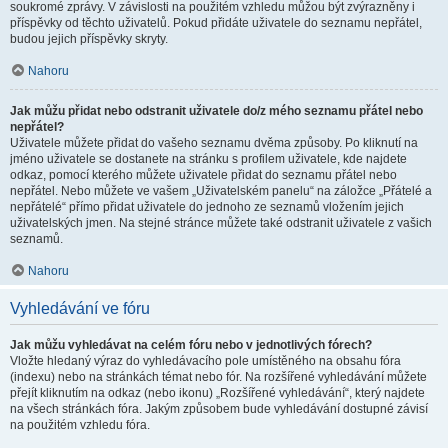
soukromé zprávy. V závislosti na použitém vzhledu můžou být zvýrazněny i
příspěvky od těchto uživatelů. Pokud přidáte uživatele do seznamu nepřátel,
budou jejich příspěvky skryty.
Nahoru
Jak můžu přidat nebo odstranit uživatele do/z mého seznamu přátel nebo
nepřátel?
Uživatele můžete přidat do vašeho seznamu dvěma způsoby. Po kliknutí na
jméno uživatele se dostanete na stránku s profilem uživatele, kde najdete
odkaz, pomocí kterého můžete uživatele přidat do seznamu přátel nebo
nepřátel. Nebo můžete ve vašem „Uživatelském panelu“ na záložce „Přátelé a
nepřátelé“ přímo přidat uživatele do jednoho ze seznamů vložením jejich
uživatelských jmen. Na stejné stránce můžete také odstranit uživatele z vašich
seznamů.
Nahoru
Vyhledávání ve fóru
Jak můžu vyhledávat na celém fóru nebo v jednotlivých fórech?
Vložte hledaný výraz do vyhledávacího pole umístěného na obsahu fóra
(indexu) nebo na stránkách témat nebo fór. Na rozšířené vyhledávání můžete
přejít kliknutím na odkaz (nebo ikonu) „Rozšířené vyhledávání“, který najdete
na všech stránkách fóra. Jakým způsobem bude vyhledávání dostupné závisí
na použitém vzhledu fóra.