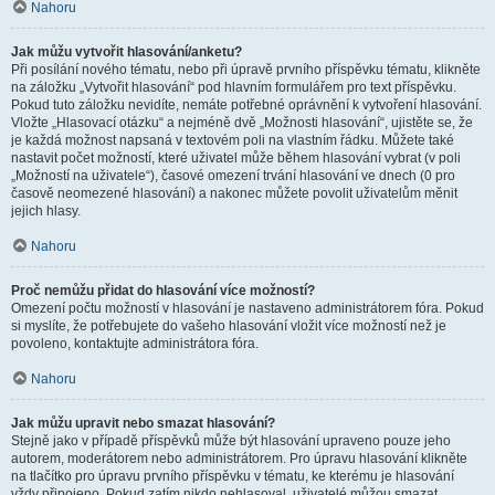
Nahoru
Jak můžu vytvořit hlasování/anketu?
Při posílání nového tématu, nebo při úpravě prvního příspěvku tématu, klikněte
na záložku „Vytvořit hlasování“ pod hlavním formulářem pro text příspěvku.
Pokud tuto záložku nevidíte, nemáte potřebné oprávnění k vytvoření hlasování.
Vložte „Hlasovací otázku“ a nejméně dvě „Možnosti hlasování“, ujistěte se, že
je každá možnost napsaná v textovém poli na vlastním řádku. Můžete také
nastavit počet možností, které uživatel může během hlasování vybrat (v poli
„Možností na uživatele“), časové omezení trvání hlasování ve dnech (0 pro
časově neomezené hlasování) a nakonec můžete povolit uživatelům měnit
jejich hlasy.
Nahoru
Proč nemůžu přidat do hlasování více možností?
Omezení počtu možností v hlasování je nastaveno administrátorem fóra. Pokud
si myslíte, že potřebujete do vašeho hlasování vložit více možností než je
povoleno, kontaktujte administrátora fóra.
Nahoru
Jak můžu upravit nebo smazat hlasování?
Stejně jako v případě příspěvků může být hlasování upraveno pouze jeho
autorem, moderátorem nebo administrátorem. Pro úpravu hlasování klikněte
na tlačítko pro úpravu prvního příspěvku v tématu, ke kterému je hlasování
vždy připojeno. Pokud zatím nikdo nehlasoval, uživatelé můžou smazat