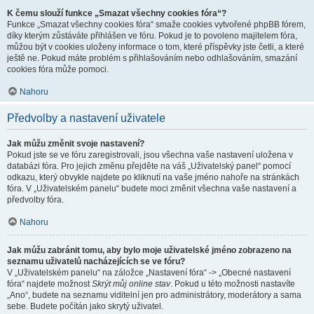
K čemu slouží funkce „Smazat všechny cookies fóra“?
Funkce „Smazat všechny cookies fóra“ smaže cookies vytvořené phpBB fórem,
díky kterým zůstáváte přihlášen ve fóru. Pokud je to povoleno majitelem fóra,
můžou být v cookies uloženy informace o tom, které příspěvky jste četli, a které
ještě ne. Pokud máte problém s přihlašováním nebo odhlašováním, smazání
cookies fóra může pomoci.
Nahoru
Předvolby a nastavení uživatele
Jak můžu změnit svoje nastavení?
Pokud jste se ve fóru zaregistrovali, jsou všechna vaše nastavení uložena v
databázi fóra. Pro jejich změnu přejděte na váš „Uživatelský panel“ pomocí
odkazu, který obvykle najdete po kliknutí na vaše jméno nahoře na stránkách
fóra. V „Uživatelském panelu“ budete moci změnit všechna vaše nastavení a
předvolby fóra.
Nahoru
Jak můžu zabránit tomu, aby bylo moje uživatelské jméno zobrazeno na
seznamu uživatelů nacházejících se ve fóru?
V „Uživatelském panelu“ na záložce „Nastavení fóra“ -> „Obecné nastavení
fóra“ najdete možnost
Skrýt můj online stav
. Pokud u této možnosti nastavíte
„Ano“, budete na seznamu viditelní jen pro administrátory, moderátory a sama
sebe. Budete počítán jako skrytý uživatel.