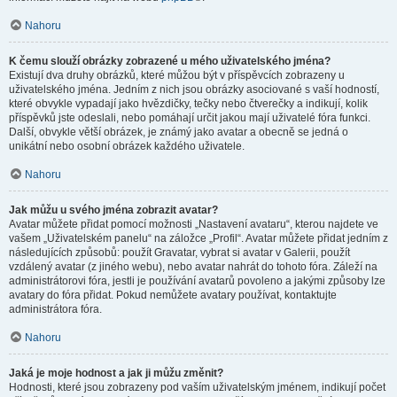
Nahoru
K čemu slouží obrázky zobrazené u mého uživatelského jména?
Existují dva druhy obrázků, které můžou být v příspěvcích zobrazeny u
uživatelského jména. Jedním z nich jsou obrázky asociované s vaší hodností,
které obvykle vypadají jako hvězdičky, tečky nebo čtverečky a indikují, kolik
příspěvků jste odeslali, nebo pomáhají určit jakou mají uživatelé fóra funkci.
Další, obvykle větší obrázek, je známý jako avatar a obecně se jedná o
unikátní nebo osobní obrázek každého uživatele.
Nahoru
Jak můžu u svého jména zobrazit avatar?
Avatar můžete přidat pomocí možnosti „Nastavení avataru“, kterou najdete ve
vašem „Uživatelském panelu“ na záložce „Profil“. Avatar můžete přidat jedním z
následujících způsobů: použít Gravatar, vybrat si avatar v Galerii, použít
vzdálený avatar (z jiného webu), nebo avatar nahrát do tohoto fóra. Záleží na
administrátorovi fóra, jestli je používání avatarů povoleno a jakými způsoby lze
avatary do fóra přidat. Pokud nemůžete avatary používat, kontaktujte
administrátora fóra.
Nahoru
Jaká je moje hodnost a jak ji můžu změnit?
Hodnosti, které jsou zobrazeny pod vaším uživatelským jménem, indikují počet