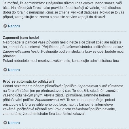
Je možné, že administrátor z nějakého důvodu deaktivoval nebo smazal váš
účet. Na některých fórech také pravidelně odstraňují uživatele, kteří dlouhou
dobu do fóra nic nenapsali, čímž se zmenší velikost databáze. Pokud je to váš
případ, zaregistrujte se znovu a pokuste se více zapojit do diskuzí.
Nahoru
Zapomněl jsem heslo!
Nepropadejte panice! Vaše původní heslo nelze sice získat zpět, ale můžete
ho jednoduše resetovat. Přejděte na přihlašovací stránku a klikněte na odkaz
Zapomněl/a jsem heslo
. Postupujte podle instrukcí a brzy se opět budete moci
přihlásit.
Pokud nebudete moci resetovat vaše heslo, kontaktujte administrátora fóra.
Nahoru
Proč se automaticky odhlašuji?
Pokud nezatrhnete během přihlašování políčko
Zapamatovat si mě
zůstanete
na fóru přihlášen jen po přednastavený čas. To slouží k zabránění zneužití
vašeho účtu někým jiným. Abyste zůstali přihlášeni, zatrhněte během
přihlašování políčko
Zapamatovat si mě
. To se ale nedoporučuje, pokud
přistupujete k fóru ze sdíleného počítače, např. v knihovně, internetové
kavárně, počítačové učebně atd. Pokud toto zaškrtávací políčko nevidíte,
znamená to, že administrátor fóra tuto funkci zakázal.
Nahoru