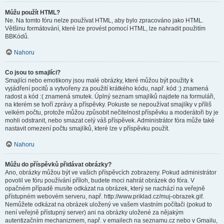
Můžu použít HTML?
Ne. Na tomto fóru nelze používat HTML, aby bylo zpracováno jako HTML.
Většinu formátování, které lze provést pomocí HTML, lze nahradit použitím
BBKódů.
Nahoru
Co jsou to smajlíci?
Smajlíci nebo emotikony jsou malé obrázky, které můžou být použity k
vyjádření pocitů a vytvořeny za použití krátkého kódu, např. kód :) znamená
radost a kód :( znamená smutek. Úplný seznam smajlíků najdete na formuláři,
na kterém se tvoří zprávy a příspěvky. Pokuste se nepoužívat smajlíky v příliš
velkém počtu, protože můžou způsobit nečitelnost příspěvku a moderátoři by je
mohli odstranit, nebo smazat celý váš příspěvek. Administrátor fóra může také
nastavit omezení počtu smajlíků, které lze v příspěvku použít.
Nahoru
Můžu do příspěvků přidávat obrázky?
Ano, obrázky můžou být ve vašich příspěvcích zobrazeny. Pokud administrátor
povolil ve fóru používání příloh, budete moci nahrát obrázek do fóra. V
opačném případě musíte odkázat na obrázek, který se nachází na veřejně
přístupném webovém serveru, např. http://www.priklad.cz/muj-obrazek.gif.
Nemůžete odkázat na obrázek uložený ve vašem vlastním počítači (pokud to
není veřejně přístupný server) ani na obrázky uložené za nějakým
autentizačním mechanizmem, např. v emailech na seznamu.cz nebo v Gmailu,