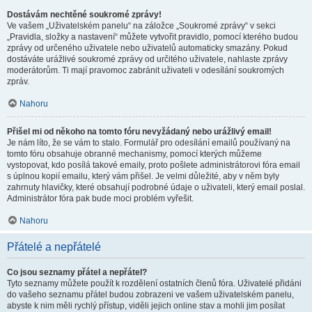
Dostávám nechtěné soukromé zprávy!
Ve vašem „Uživatelském panelu“ na záložce „Soukromé zprávy“ v sekci
„Pravidla, složky a nastavení“ můžete vytvořit pravidlo, pomocí kterého budou
zprávy od určeného uživatele nebo uživatelů automaticky smazány. Pokud
dostáváte urážlivé soukromé zprávy od určitého uživatele, nahlaste zprávy
moderátorům. Ti mají pravomoc zabránit uživateli v odesílání soukromých
zpráv.
Nahoru
Přišel mi od někoho na tomto fóru nevyžádaný nebo urážlivý email!
Je nám líto, že se vám to stalo. Formulář pro odesílání emailů používaný na
tomto fóru obsahuje obranné mechanismy, pomocí kterých můžeme
vystopovat, kdo posílá takové emaily, proto pošlete administrátorovi fóra email
s úplnou kopií emailu, který vám přišel. Je velmi důležité, aby v něm byly
zahrnuty hlavičky, které obsahují podrobné údaje o uživateli, který email poslal.
Administrátor fóra pak bude moci problém vyřešit.
Nahoru
Přátelé a nepřátelé
Co jsou seznamy přátel a nepřátel?
Tyto seznamy můžete použít k rozdělení ostatních členů fóra. Uživatelé přidáni
do vašeho seznamu přátel budou zobrazeni ve vašem uživatelském panelu,
abyste k nim měli rychlý přístup, viděli jejich online stav a mohli jim posílat