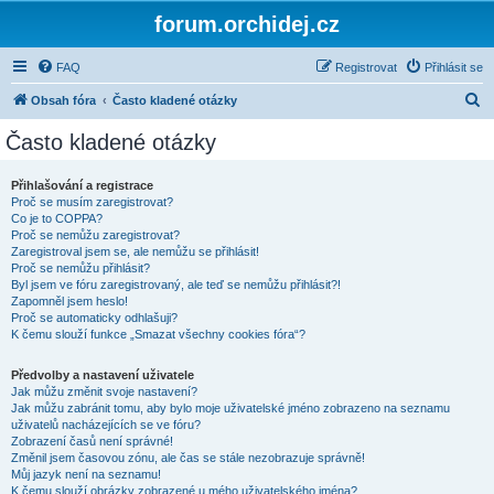
forum.orchidej.cz
FAQ
Registrovat
Přihlásit se
H
Obsah fóra
Často kladené otázky
l
Často kladené otázky
e
d
Přihlašování a registrace
Proč se musím zaregistrovat?
a
Co je to COPPA?
t
Proč se nemůžu zaregistrovat?
Zaregistroval jsem se, ale nemůžu se přihlásit!
Proč se nemůžu přihlásit?
Byl jsem ve fóru zaregistrovaný, ale teď se nemůžu přihlásit?!
Zapomněl jsem heslo!
Proč se automaticky odhlašuji?
K čemu slouží funkce „Smazat všechny cookies fóra“?
Předvolby a nastavení uživatele
Jak můžu změnit svoje nastavení?
Jak můžu zabránit tomu, aby bylo moje uživatelské jméno zobrazeno na seznamu
uživatelů nacházejících se ve fóru?
Zobrazení časů není správné!
Změnil jsem časovou zónu, ale čas se stále nezobrazuje správně!
Můj jazyk není na seznamu!
K čemu slouží obrázky zobrazené u mého uživatelského jména?