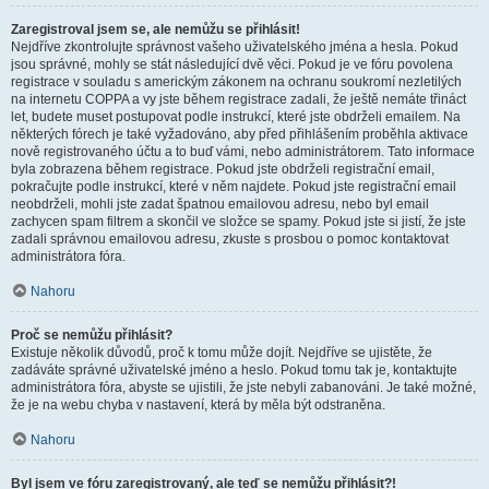
Zaregistroval jsem se, ale nemůžu se přihlásit!
Nejdříve zkontrolujte správnost vašeho uživatelského jména a hesla. Pokud
jsou správné, mohly se stát následující dvě věci. Pokud je ve fóru povolena
registrace v souladu s americkým zákonem na ochranu soukromí nezletilých
na internetu COPPA a vy jste během registrace zadali, že ještě nemáte třináct
let, budete muset postupovat podle instrukcí, které jste obdrželi emailem. Na
některých fórech je také vyžadováno, aby před přihlášením proběhla aktivace
nově registrovaného účtu a to buď vámi, nebo administrátorem. Tato informace
byla zobrazena během registrace. Pokud jste obdrželi registrační email,
pokračujte podle instrukcí, které v něm najdete. Pokud jste registrační email
neobdrželi, mohli jste zadat špatnou emailovou adresu, nebo byl email
zachycen spam filtrem a skončil ve složce se spamy. Pokud jste si jistí, že jste
zadali správnou emailovou adresu, zkuste s prosbou o pomoc kontaktovat
administrátora fóra.
Nahoru
Proč se nemůžu přihlásit?
Existuje několik důvodů, proč k tomu může dojít. Nejdříve se ujistěte, že
zadáváte správné uživatelské jméno a heslo. Pokud tomu tak je, kontaktujte
administrátora fóra, abyste se ujistili, že jste nebyli zabanováni. Je také možné,
že je na webu chyba v nastavení, která by měla být odstraněna.
Nahoru
Byl jsem ve fóru zaregistrovaný, ale teď se nemůžu přihlásit?!