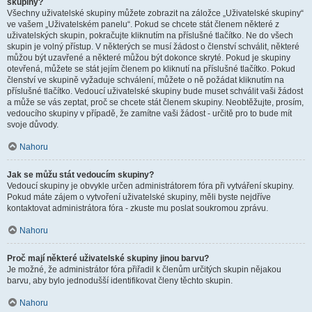
skupiny?
Všechny uživatelské skupiny můžete zobrazit na záložce „Uživatelské skupiny“
ve vašem „Uživatelském panelu“. Pokud se chcete stát členem některé z
uživatelských skupin, pokračujte kliknutím na příslušné tlačítko. Ne do všech
skupin je volný přístup. V některých se musí žádost o členství schválit, některé
můžou být uzavřené a některé můžou být dokonce skryté. Pokud je skupiny
otevřená, můžete se stát jejím členem po kliknutí na příslušné tlačítko. Pokud
členství ve skupině vyžaduje schválení, můžete o ně požádat kliknutím na
příslušné tlačítko. Vedoucí uživatelské skupiny bude muset schválit vaši žádost
a může se vás zeptat, proč se chcete stát členem skupiny. Neobtěžujte, prosím,
vedoucího skupiny v případě, že zamítne vaši žádost - určitě pro to bude mít
svoje důvody.
Nahoru
Jak se můžu stát vedoucím skupiny?
Vedoucí skupiny je obvykle určen administrátorem fóra při vytváření skupiny.
Pokud máte zájem o vytvoření uživatelské skupiny, měli byste nejdříve
kontaktovat administrátora fóra - zkuste mu poslat soukromou zprávu.
Nahoru
Proč mají některé uživatelské skupiny jinou barvu?
Je možné, že administrátor fóra přiřadil k členům určitých skupin nějakou
barvu, aby bylo jednodušší identifikovat členy těchto skupin.
Nahoru