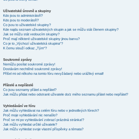
Uživatelské úrovně a skupiny
Kdo jsou to administrátoři?
Kdo jsou to moderátoři?
Co jsou to uživatelské skupiny?
Kde najdu seznam uživatelských skupin a jak se můžu stát členem skupiny?
Jak se můžu stát vedoucím skupiny?
Proč mají některé uživatelské skupiny jinou barvu?
Co je to „Výchozí uživatelská skupina“?
K čemu slouží odkaz „Tým“?
Soukromé zprávy
Nemůžu posílat soukromé zprávy!
Dostávám nechtěné soukromé zprávy!
Přišel mi od někoho na tomto fóru nevyžádaný nebo urážlivý email!
Přátelé a nepřátelé
Co jsou seznamy přátel a nepřátel?
Jak můžu přidat nebo odstranit uživatele do/z mého seznamu přátel nebo nepřátel?
Vyhledávání ve fóru
Jak můžu vyhledávat na celém fóru nebo v jednotlivých fórech?
Proč moje vyhledávání nic nenašlo?
Proč se mi po vyhledávání zobrazí prázdná stránka!?
Jak můžu vyhledat určité uživatele?
Jak můžu vyhledat svoje vlastní příspěvky a témata?