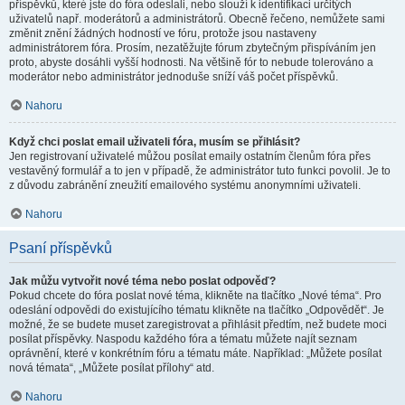
příspěvků, které jste do fóra odeslali, nebo slouží k identifikaci určitých
uživatelů např. moderátorů a administrátorů. Obecně řečeno, nemůžete sami
změnit znění žádných hodností ve fóru, protože jsou nastaveny
administrátorem fóra. Prosím, nezatěžujte fórum zbytečným přispíváním jen
proto, abyste dosáhli vyšší hodnosti. Na většině fór to nebude tolerováno a
moderátor nebo administrátor jednoduše sníží váš počet příspěvků.
Nahoru
Když chci poslat email uživateli fóra, musím se přihlásit?
Jen registrovaní uživatelé můžou posílat emaily ostatním členům fóra přes
vestavěný formulář a to jen v případě, že administrátor tuto funkci povolil. Je to
z důvodu zabránění zneužití emailového systému anonymními uživateli.
Nahoru
Psaní příspěvků
Jak můžu vytvořit nové téma nebo poslat odpověď?
Pokud chcete do fóra poslat nové téma, klikněte na tlačítko „Nové téma“. Pro
odeslání odpovědi do existujícího tématu klikněte na tlačítko „Odpovědět“. Je
možné, že se budete muset zaregistrovat a přihlásit předtím, než budete moci
posílat příspěvky. Naspodu každého fóra a tématu můžete najít seznam
oprávnění, které v konkrétním fóru a tématu máte. Například: „Můžete posílat
nová témata“, „Můžete posílat přílohy“ atd.
Nahoru