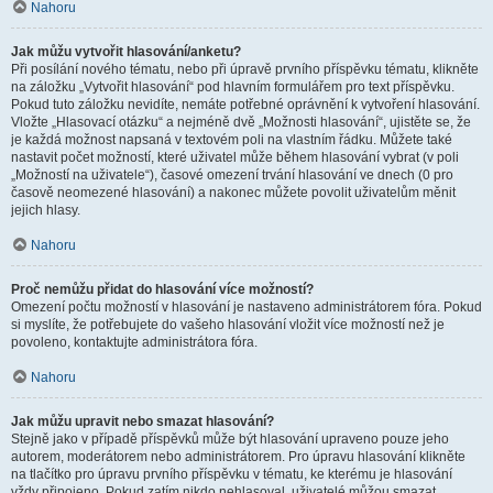
Nahoru
Jak můžu vytvořit hlasování/anketu?
Při posílání nového tématu, nebo při úpravě prvního příspěvku tématu, klikněte
na záložku „Vytvořit hlasování“ pod hlavním formulářem pro text příspěvku.
Pokud tuto záložku nevidíte, nemáte potřebné oprávnění k vytvoření hlasování.
Vložte „Hlasovací otázku“ a nejméně dvě „Možnosti hlasování“, ujistěte se, že
je každá možnost napsaná v textovém poli na vlastním řádku. Můžete také
nastavit počet možností, které uživatel může během hlasování vybrat (v poli
„Možností na uživatele“), časové omezení trvání hlasování ve dnech (0 pro
časově neomezené hlasování) a nakonec můžete povolit uživatelům měnit
jejich hlasy.
Nahoru
Proč nemůžu přidat do hlasování více možností?
Omezení počtu možností v hlasování je nastaveno administrátorem fóra. Pokud
si myslíte, že potřebujete do vašeho hlasování vložit více možností než je
povoleno, kontaktujte administrátora fóra.
Nahoru
Jak můžu upravit nebo smazat hlasování?
Stejně jako v případě příspěvků může být hlasování upraveno pouze jeho
autorem, moderátorem nebo administrátorem. Pro úpravu hlasování klikněte
na tlačítko pro úpravu prvního příspěvku v tématu, ke kterému je hlasování
vždy připojeno. Pokud zatím nikdo nehlasoval, uživatelé můžou smazat