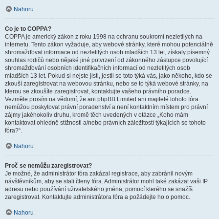
Nahoru
Co je to COPPA?
COPPA je americký zákon z roku 1998 na ochranu soukromí nezletilých na
internetu. Tento zákon vyžaduje, aby webové stránky, které mohou potenciálně
shromažďovat informace od nezletilých osob mladších 13 let, získaly písemný
souhlas rodičů nebo nějaké jiné potvrzení od zákonného zástupce povolující
shromažďování osobních identifikačních informací od nezletilých osob
mladších 13 let. Pokud si nejste jisti, jestli se toto týká vás, jako někoho, kdo se
zkouší zaregistrovat na webovou stránku, nebo se to týká webové stránky, na
kterou se zkoušíte zaregistrovat, kontaktujte vašeho právního poradce.
Vezměte prosím na vědomí, že ani phpBB Limited ani majitelé tohoto fóra
nemůžou poskytovat právní poradenství a není kontaktním místem pro právní
zájmy jakéhokoliv druhu, kromě těch uvedených v otázce „Koho mám
kontaktovat ohledně stížnosti a/nebo právních záležitostí týkajících se tohoto
fóra?“.
Nahoru
Proč se nemůžu zaregistrovat?
Je možné, že administrátor fóra zakázal registrace, aby zabránil novým
návštěvníkům, aby se stali členy fóra. Administrátor mohl také zakázat vaši IP
adresu nebo používání uživatelského jména, pomocí kterého se snažíš
zaregistrovat. Kontaktujte administrátora fóra a požádejte ho o pomoc.
Nahoru