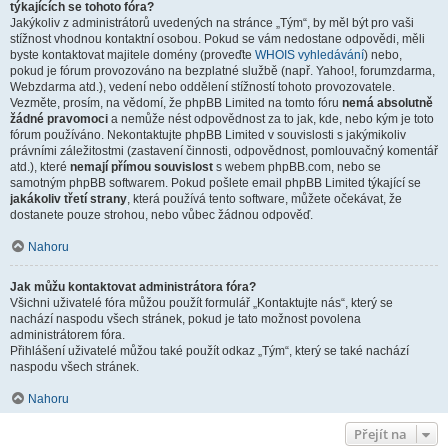
týkajících se tohoto fóra?
Jakýkoliv z administrátorů uvedených na stránce „Tým“, by měl být pro vaši
stížnost vhodnou kontaktní osobou. Pokud se vám nedostane odpovědi, měli
byste kontaktovat majitele domény (proveďte
WHOIS vyhledávání
) nebo,
pokud je fórum provozováno na bezplatné službě (např. Yahoo!, forumzdarma,
Webzdarma atd.), vedení nebo oddělení stížností tohoto provozovatele.
Vezměte, prosím, na vědomí, že phpBB Limited na tomto fóru
nemá absolutně
žádné pravomoci
a nemůže nést odpovědnost za to jak, kde, nebo kým je toto
fórum používáno. Nekontaktujte phpBB Limited v souvislosti s jakýmikoliv
právními záležitostmi (zastavení činnosti, odpovědnost, pomlouvačný komentář
atd.), které
nemají přímou souvislost
s webem phpBB.com, nebo se
samotným phpBB softwarem. Pokud pošlete email phpBB Limited týkající se
jakákoliv třetí strany
, která používá tento software, můžete očekávat, že
dostanete pouze strohou, nebo vůbec žádnou odpověď.
Nahoru
Jak můžu kontaktovat administrátora fóra?
Všichni uživatelé fóra můžou použít formulář „Kontaktujte nás“, který se
nachází naspodu všech stránek, pokud je tato možnost povolena
administrátorem fóra.
Přihlášení uživatelé můžou také použít odkaz „Tým“, který se také nachází
naspodu všech stránek.
Nahoru
Přejít na