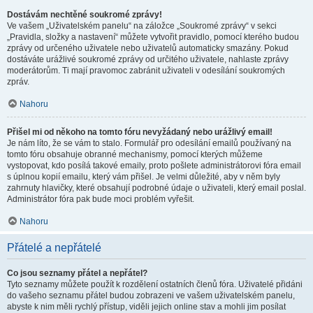
Dostávám nechtěné soukromé zprávy!
Ve vašem „Uživatelském panelu“ na záložce „Soukromé zprávy“ v sekci
„Pravidla, složky a nastavení“ můžete vytvořit pravidlo, pomocí kterého budou
zprávy od určeného uživatele nebo uživatelů automaticky smazány. Pokud
dostáváte urážlivé soukromé zprávy od určitého uživatele, nahlaste zprávy
moderátorům. Ti mají pravomoc zabránit uživateli v odesílání soukromých
zpráv.
Nahoru
Přišel mi od někoho na tomto fóru nevyžádaný nebo urážlivý email!
Je nám líto, že se vám to stalo. Formulář pro odesílání emailů používaný na
tomto fóru obsahuje obranné mechanismy, pomocí kterých můžeme
vystopovat, kdo posílá takové emaily, proto pošlete administrátorovi fóra email
s úplnou kopií emailu, který vám přišel. Je velmi důležité, aby v něm byly
zahrnuty hlavičky, které obsahují podrobné údaje o uživateli, který email poslal.
Administrátor fóra pak bude moci problém vyřešit.
Nahoru
Přátelé a nepřátelé
Co jsou seznamy přátel a nepřátel?
Tyto seznamy můžete použít k rozdělení ostatních členů fóra. Uživatelé přidáni
do vašeho seznamu přátel budou zobrazeni ve vašem uživatelském panelu,
abyste k nim měli rychlý přístup, viděli jejich online stav a mohli jim posílat