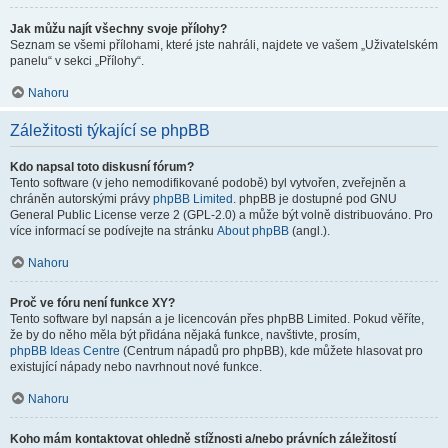
Jak můžu najít všechny svoje přílohy?
Seznam se všemi přílohami, které jste nahráli, najdete ve vašem „Uživatelském
panelu“ v sekci „Přílohy“.
Nahoru
Záležitosti týkající se phpBB
Kdo napsal toto diskusní fórum?
Tento software (v jeho nemodifikované podobě) byl vytvořen, zveřejněn a
chráněn autorskými právy
phpBB Limited
. phpBB je dostupné pod GNU
General Public License verze 2 (GPL-2.0) a může být volně distribuováno. Pro
více informací se podívejte na stránku
About phpBB
(angl.).
Nahoru
Proč ve fóru není funkce XY?
Tento software byl napsán a je licencován přes phpBB Limited. Pokud věříte,
že by do něho měla být přidána nějaká funkce, navštivte, prosím,
phpBB Ideas Centre
(Centrum nápadů pro phpBB), kde můžete hlasovat pro
existující nápady nebo navrhnout nové funkce.
Nahoru
Koho mám kontaktovat ohledně stížnosti a/nebo právních záležitostí