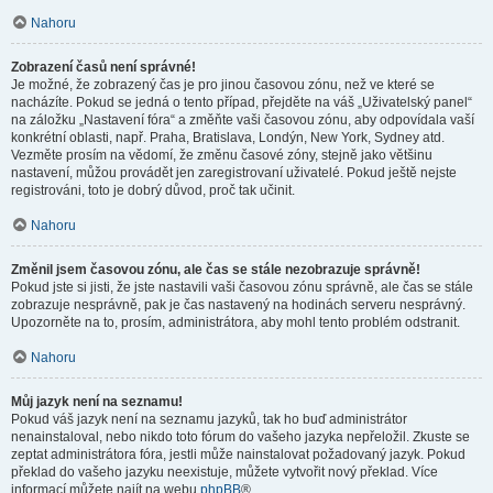
Nahoru
Zobrazení časů není správné!
Je možné, že zobrazený čas je pro jinou časovou zónu, než ve které se
nacházíte. Pokud se jedná o tento případ, přejděte na váš „Uživatelský panel“
na záložku „Nastavení fóra“ a změňte vaši časovou zónu, aby odpovídala vaší
konkrétní oblasti, např. Praha, Bratislava, Londýn, New York, Sydney atd.
Vezměte prosím na vědomí, že změnu časové zóny, stejně jako většinu
nastavení, můžou provádět jen zaregistrovaní uživatelé. Pokud ještě nejste
registrováni, toto je dobrý důvod, proč tak učinit.
Nahoru
Změnil jsem časovou zónu, ale čas se stále nezobrazuje správně!
Pokud jste si jisti, že jste nastavili vaši časovou zónu správně, ale čas se stále
zobrazuje nesprávně, pak je čas nastavený na hodinách serveru nesprávný.
Upozorněte na to, prosím, administrátora, aby mohl tento problém odstranit.
Nahoru
Můj jazyk není na seznamu!
Pokud váš jazyk není na seznamu jazyků, tak ho buď administrátor
nenainstaloval, nebo nikdo toto fórum do vašeho jazyka nepřeložil. Zkuste se
zeptat administrátora fóra, jestli může nainstalovat požadovaný jazyk. Pokud
překlad do vašeho jazyku neexistuje, můžete vytvořit nový překlad. Více
informací můžete najít na webu
phpBB
®.