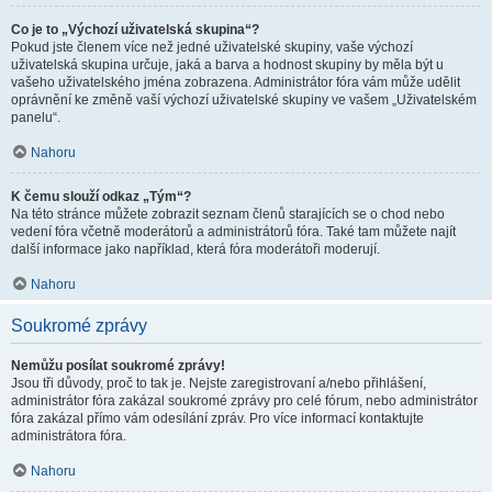
Co je to „Výchozí uživatelská skupina“?
Pokud jste členem více než jedné uživatelské skupiny, vaše výchozí
uživatelská skupina určuje, jaká a barva a hodnost skupiny by měla být u
vašeho uživatelského jména zobrazena. Administrátor fóra vám může udělit
oprávnění ke změně vaší výchozí uživatelské skupiny ve vašem „Uživatelském
panelu“.
Nahoru
K čemu slouží odkaz „Tým“?
Na této stránce můžete zobrazit seznam členů starajících se o chod nebo
vedení fóra včetně moderátorů a administrátorů fóra. Také tam můžete najít
další informace jako například, která fóra moderátoři moderují.
Nahoru
Soukromé zprávy
Nemůžu posílat soukromé zprávy!
Jsou tři důvody, proč to tak je. Nejste zaregistrovaní a/nebo přihlášení,
administrátor fóra zakázal soukromé zprávy pro celé fórum, nebo administrátor
fóra zakázal přímo vám odesílání zpráv. Pro více informací kontaktujte
administrátora fóra.
Nahoru