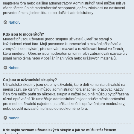
majitelem fóra nebo dalšími administrátory. Administrátoři také můžou mít ve
všech fórech úplné moderátorské schopnosti, opět v závislosti na nastavení
provedeném majitelem fóra nebo dalšími administrátory.
Nahoru
Kdo jsou to moderátoři?
Moderátoři jsou uživatelé (nebo skupiny uživatelů), kteří se starají o
každodenní chod fóra. Mají pravomoc k upravování a mazání příspěvků a
zamykání, odemykání, přesunování, mazání a rozdělování témat ve fórech,
která moderují. Obecně jsou moderátoři přítomni, aby zabraňovali uživatelů v
psaní mimo téma nebo v posílání hanlivých nebo urážlivých materiálů.
Nahoru
Co jsou to uživatelské skupiny?
Uživatelské skupiny jsou skupiny uživatelů, které dělí komunitu uživatelů na
menší části, se kterými můžou administrátoři fóra snadněji pracovat. Každý
člen fóra může patřit do několika skupin a každé skupině můžou být přiřazena
různá oprávnění. To umožňuje administrátorům jednoduše měnit oprávnění
pro mnoho uživatelů najednou, například změnit oprávnění pro moderátory,
nebo povolit uživatelům přístup do soukromého fóra.
Nahoru
Kde najdu seznam uživatelských skupin a jak se můžu stát členem