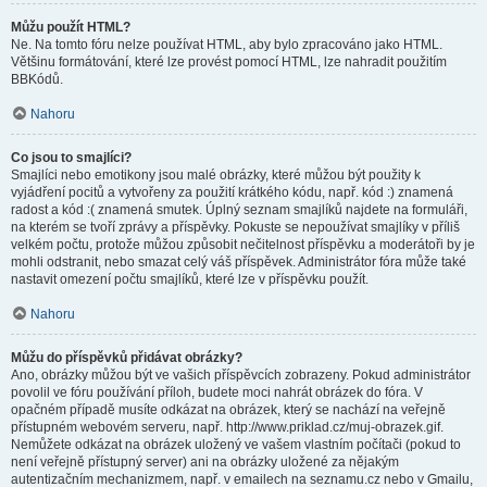
Můžu použít HTML?
Ne. Na tomto fóru nelze používat HTML, aby bylo zpracováno jako HTML.
Většinu formátování, které lze provést pomocí HTML, lze nahradit použitím
BBKódů.
Nahoru
Co jsou to smajlíci?
Smajlíci nebo emotikony jsou malé obrázky, které můžou být použity k
vyjádření pocitů a vytvořeny za použití krátkého kódu, např. kód :) znamená
radost a kód :( znamená smutek. Úplný seznam smajlíků najdete na formuláři,
na kterém se tvoří zprávy a příspěvky. Pokuste se nepoužívat smajlíky v příliš
velkém počtu, protože můžou způsobit nečitelnost příspěvku a moderátoři by je
mohli odstranit, nebo smazat celý váš příspěvek. Administrátor fóra může také
nastavit omezení počtu smajlíků, které lze v příspěvku použít.
Nahoru
Můžu do příspěvků přidávat obrázky?
Ano, obrázky můžou být ve vašich příspěvcích zobrazeny. Pokud administrátor
povolil ve fóru používání příloh, budete moci nahrát obrázek do fóra. V
opačném případě musíte odkázat na obrázek, který se nachází na veřejně
přístupném webovém serveru, např. http://www.priklad.cz/muj-obrazek.gif.
Nemůžete odkázat na obrázek uložený ve vašem vlastním počítači (pokud to
není veřejně přístupný server) ani na obrázky uložené za nějakým
autentizačním mechanizmem, např. v emailech na seznamu.cz nebo v Gmailu,