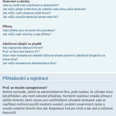
Sledování a záložky
Jaký je rozdíl mezi záložkami a sledováním?
Jak můžu přidat určité téma do záložek nebo téma začít sledovat?
Jak můžu začít sledovat určité fórum?
Jak můžu ukončit sledování témat nebo fór?
Přílohy
Jaké přílohy jsou na tomto fóru povoleny?
Jak můžu najít všechny svoje přílohy?
Záležitosti týkající se phpBB
Kdo napsal toto diskusní fórum?
Proč ve fóru není funkce XY?
Koho mám kontaktovat ohledně stížnosti a/nebo právních záležitostí týkajících se
tohoto fóra?
Jak můžu kontaktovat administrátora fóra?
Přihlašování a registrace
Proč se musím zaregistrovat?
Možná nemusíte, záleží na administrátorovi fóra, jestli nastaví, že uživatel musí
být přihlášen, aby mohl odesílat příspěvky. Nicméně registrací získáte přístup k
dalším funkcím, které nejsou pro nepřihlášené uživatele dostupné, jako je
například možnost použití vlastních avatarů, posílání soukromých zpráv a
emailů ostatním členům fóra atd. Registrace trvá jen chvíli a tak vám ji můžeme
doporučit.