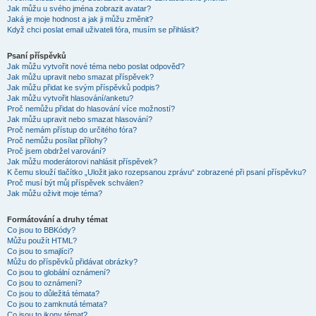
Jak můžu u svého jména zobrazit avatar?
Jaká je moje hodnost a jak ji můžu změnit?
Když chci poslat email uživateli fóra, musím se přihlásit?
Psaní příspěvků
Jak můžu vytvořit nové téma nebo poslat odpověď?
Jak můžu upravit nebo smazat příspěvek?
Jak můžu přidat ke svým příspěvků podpis?
Jak můžu vytvořit hlasování/anketu?
Proč nemůžu přidat do hlasování více možností?
Jak můžu upravit nebo smazat hlasování?
Proč nemám přístup do určitého fóra?
Proč nemůžu posílat přílohy?
Proč jsem obdržel varování?
Jak můžu moderátorovi nahlásit příspěvek?
K čemu slouží tlačítko „Uložit jako rozepsanou zprávu“ zobrazené při psaní příspěvku?
Proč musí být můj příspěvek schválen?
Jak můžu oživit moje téma?
Formátování a druhy témat
Co jsou to BBKódy?
Můžu použít HTML?
Co jsou to smajlíci?
Můžu do příspěvků přidávat obrázky?
Co jsou to globální oznámení?
Co jsou to oznámení?
Co jsou to důležitá témata?
Co jsou to zamknutá témata?
Co jsou to ikony témat?