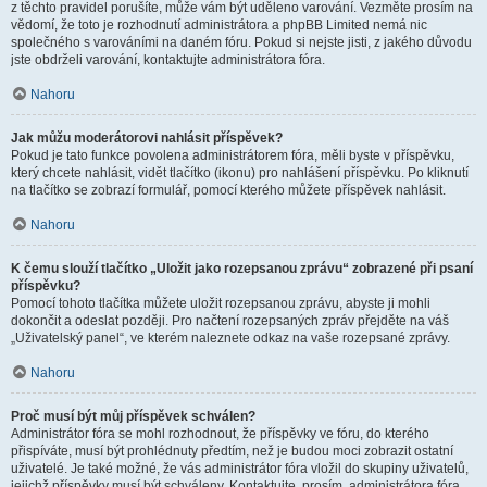
z těchto pravidel porušíte, může vám být uděleno varování. Vezměte prosím na
vědomí, že toto je rozhodnutí administrátora a phpBB Limited nemá nic
společného s varováními na daném fóru. Pokud si nejste jisti, z jakého důvodu
jste obdrželi varování, kontaktujte administrátora fóra.
Nahoru
Jak můžu moderátorovi nahlásit příspěvek?
Pokud je tato funkce povolena administrátorem fóra, měli byste v příspěvku,
který chcete nahlásit, vidět tlačítko (ikonu) pro nahlášení příspěvku. Po kliknutí
na tlačítko se zobrazí formulář, pomocí kterého můžete příspěvek nahlásit.
Nahoru
K čemu slouží tlačítko „Uložit jako rozepsanou zprávu“ zobrazené při psaní
příspěvku?
Pomocí tohoto tlačítka můžete uložit rozepsanou zprávu, abyste ji mohli
dokončit a odeslat později. Pro načtení rozepsaných zpráv přejděte na váš
„Uživatelský panel“, ve kterém naleznete odkaz na vaše rozepsané zprávy.
Nahoru
Proč musí být můj příspěvek schválen?
Administrátor fóra se mohl rozhodnout, že příspěvky ve fóru, do kterého
přispíváte, musí být prohlédnuty předtím, než je budou moci zobrazit ostatní
uživatelé. Je také možné, že vás administrátor fóra vložil do skupiny uživatelů,
jejichž příspěvky musí být schváleny. Kontaktujte, prosím, administrátora fóra