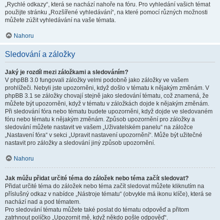
„Rychlé odkazy“, která se nachází nahoře na fóru. Pro vyhledání vašich témat
použijte stránku „Rozšířené vyhledávání“, na které pomocí různých možnosti
můžete zúžit vyhledávání na vaše témata.
Nahoru
Sledování a záložky
Jaký je rozdíl mezi záložkami a sledováním?
V phpBB 3.0 fungovali záložky velmi podobně jako záložky ve vašem
prohlížeči. Nebyli jste upozorněni, když došlo v tématu k nějakým změnám. V
phpBB 3.1 se záložky chovají stejně jako sledování tématu, což znamená, že
můžete být upozorněni, když v tématu v záložkách dojde k nějakým změnám.
Při sledování fóra nebo tématu budete upozorněni, když dojde ve sledovaném
fóru nebo tématu k nějakým změnám. Způsob upozornění pro záložky a
sledování můžete nastavit ve vašem „Uživatelském panelu“ na záložce
„Nastavení fóra“ v sekci „Upravit nastavení upozornění“. Může být užitečné
nastavit pro záložky a sledování jiný způsob upozornění.
Nahoru
Jak můžu přidat určité téma do záložek nebo téma začít sledovat?
Přidat určité téma do záložek nebo téma začít sledovat můžete kliknutím na
příslušný odkaz v nabídce „Nástroje tématu“ (obvykle má ikonu klíče), která se
nachází nad a pod tématem.
Pro sledování tématu můžete také poslat do tématu odpověď a přitom
zatrhnout políčko „Upozornit mě, když někdo pošle odpověď“.