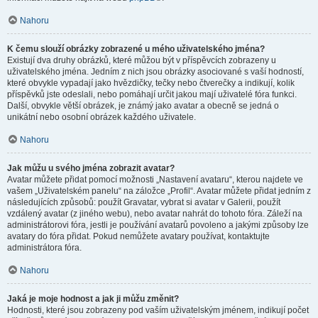
Nahoru
K čemu slouží obrázky zobrazené u mého uživatelského jména?
Existují dva druhy obrázků, které můžou být v příspěvcích zobrazeny u
uživatelského jména. Jedním z nich jsou obrázky asociované s vaší hodností,
které obvykle vypadají jako hvězdičky, tečky nebo čtverečky a indikují, kolik
příspěvků jste odeslali, nebo pomáhají určit jakou mají uživatelé fóra funkci.
Další, obvykle větší obrázek, je známý jako avatar a obecně se jedná o
unikátní nebo osobní obrázek každého uživatele.
Nahoru
Jak můžu u svého jména zobrazit avatar?
Avatar můžete přidat pomocí možnosti „Nastavení avataru“, kterou najdete ve
vašem „Uživatelském panelu“ na záložce „Profil“. Avatar můžete přidat jedním z
následujících způsobů: použít Gravatar, vybrat si avatar v Galerii, použít
vzdálený avatar (z jiného webu), nebo avatar nahrát do tohoto fóra. Záleží na
administrátorovi fóra, jestli je používání avatarů povoleno a jakými způsoby lze
avatary do fóra přidat. Pokud nemůžete avatary používat, kontaktujte
administrátora fóra.
Nahoru
Jaká je moje hodnost a jak ji můžu změnit?
Hodnosti, které jsou zobrazeny pod vaším uživatelským jménem, indikují počet