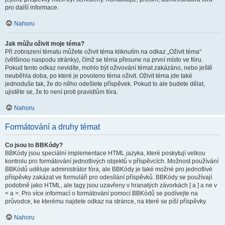
pro další informace.
Nahoru
Jak můžu oživit moje téma?
Při zobrazení tématu můžete oživit téma kliknutím na odkaz „Oživit téma“
(většinou naspodu stránky), čímž se téma přesune na první místo ve fóru.
Pokud tento odkaz nevidíte, mohlo být oživování témat zakázáno, nebo ještě
neuběhla doba, po které je povoleno téma oživit. Oživit téma jde také
jednoduše tak, že do něho odešlete příspěvek. Pokud to ale budete dělat,
ujistěte se, že to není proti pravidlům fóra.
Nahoru
Formátování a druhy témat
Co jsou to BBKódy?
BBKódy jsou speciální implementace HTML jazyka, které poskytují velkou
kontrolu pro formátování jednotlivých objektů v příspěvcích. Možnost používání
BBKódů uděluje administrátor fóra, ale BBKódy je také možné pro jednotlivé
příspěvky zakázat ve formuláři pro odesílání příspěvků. BBKódy se používají
podobně jako HTML, ale tagy jsou uzavřeny v hranatých závorkách [ a ] a ne v
< a >. Pro více informací o formátování pomocí BBKódů se podívejte na
průvodce, ke kterému najdete odkaz na stránce, na které se píší příspěvky.
Nahoru