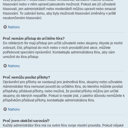
hlasování nebo v něm upravit jakoukoliv možnost. Pokud ale již uživatelé
hlasovali, jen administrátoři nebo moderátoři můžou upravit nebo smazat
hlasování. To zabrání tomu, aby byly možnosti hlasování změněny v ještě
neukončeném hlasování.
Nahoru
Proč nemám přístup do určitého fóra?
Do některých fór mají přístup jen určití uživatelé nebo skupiny. Abyste je mohli
zobrazit, číst, přispívat do nich nebo v nich provádět jiné akce, můžete
potřebovat speciální oprávnění. Kontaktujte administrátora fóra, aby vám
umožnil do fóra přístup.
Nahoru
Proč nemůžu posílat přílohy?
Oprávnění pro přílohy se nastavují pro jednotlivá fóra, skupiny nebo uživatele.
Administrátor fóra nemusel povolit do určitého fóra, do kterého můžete posílat
příspěvky, přidávat přílohy, nebo možná, že posílat přílohy můžou jen určité
skupiny, do kterých nepatříte. Pokud si nejste jisti, z jakého důvodu nemůžete k
příspěvkům přidávat přílohy, kontaktujte administrátora fóra.
Nahoru
Proč jsem obdržel varování?
Každý administrátor fóra má na svém fóru svoje vlastní pravidla. Pokud nějaké