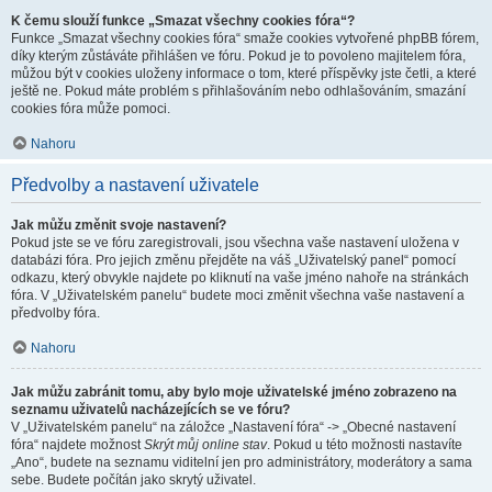
K čemu slouží funkce „Smazat všechny cookies fóra“?
Funkce „Smazat všechny cookies fóra“ smaže cookies vytvořené phpBB fórem,
díky kterým zůstáváte přihlášen ve fóru. Pokud je to povoleno majitelem fóra,
můžou být v cookies uloženy informace o tom, které příspěvky jste četli, a které
ještě ne. Pokud máte problém s přihlašováním nebo odhlašováním, smazání
cookies fóra může pomoci.
Nahoru
Předvolby a nastavení uživatele
Jak můžu změnit svoje nastavení?
Pokud jste se ve fóru zaregistrovali, jsou všechna vaše nastavení uložena v
databázi fóra. Pro jejich změnu přejděte na váš „Uživatelský panel“ pomocí
odkazu, který obvykle najdete po kliknutí na vaše jméno nahoře na stránkách
fóra. V „Uživatelském panelu“ budete moci změnit všechna vaše nastavení a
předvolby fóra.
Nahoru
Jak můžu zabránit tomu, aby bylo moje uživatelské jméno zobrazeno na
seznamu uživatelů nacházejících se ve fóru?
V „Uživatelském panelu“ na záložce „Nastavení fóra“ -> „Obecné nastavení
fóra“ najdete možnost
Skrýt můj online stav
. Pokud u této možnosti nastavíte
„Ano“, budete na seznamu viditelní jen pro administrátory, moderátory a sama
sebe. Budete počítán jako skrytý uživatel.