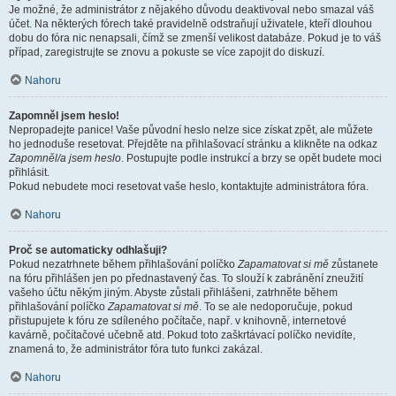
Je možné, že administrátor z nějakého důvodu deaktivoval nebo smazal váš
účet. Na některých fórech také pravidelně odstraňují uživatele, kteří dlouhou
dobu do fóra nic nenapsali, čímž se zmenší velikost databáze. Pokud je to váš
případ, zaregistrujte se znovu a pokuste se více zapojit do diskuzí.
Nahoru
Zapomněl jsem heslo!
Nepropadejte panice! Vaše původní heslo nelze sice získat zpět, ale můžete
ho jednoduše resetovat. Přejděte na přihlašovací stránku a klikněte na odkaz
Zapomněl/a jsem heslo
. Postupujte podle instrukcí a brzy se opět budete moci
přihlásit.
Pokud nebudete moci resetovat vaše heslo, kontaktujte administrátora fóra.
Nahoru
Proč se automaticky odhlašuji?
Pokud nezatrhnete během přihlašování políčko
Zapamatovat si mě
zůstanete
na fóru přihlášen jen po přednastavený čas. To slouží k zabránění zneužití
vašeho účtu někým jiným. Abyste zůstali přihlášeni, zatrhněte během
přihlašování políčko
Zapamatovat si mě
. To se ale nedoporučuje, pokud
přistupujete k fóru ze sdíleného počítače, např. v knihovně, internetové
kavárně, počítačové učebně atd. Pokud toto zaškrtávací políčko nevidíte,
znamená to, že administrátor fóra tuto funkci zakázal.
Nahoru