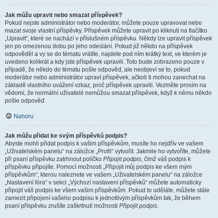
Jak můžu upravit nebo smazat příspěvek?
Pokud nejste administrátor nebo moderátor, můžete pouze upravovat nebo
mazat svoje vlastní příspěvky. Příspěvek můžete upravit po kliknutí na tlačítko
„Upravit“, které se nachází v příslušném příspěvku. Někdy lze upravit příspěvek
jen po omezenou dobu po jeho odeslání. Pokud již někdo na příspěvek
odpověděl a vy se do tématu vrátíte, najdete pod ním krátký text, ve kterém je
uvedeno kolikrát a kdy jste příspěvek upravili. Toto bude zobrazeno pouze v
případě, že někdo do tématu pošle odpověď, ale neobjeví se to, pokud
moderátor nebo administrátor upraví příspěvek, ačkoli ti mohou zanechat na
základě vlastního uvážení vzkaz, proč příspěvek upravili. Vezměte prosím na
vědomí, že normální uživatelé nemůžou smazat příspěvek, když k němu někdo
pošle odpověď.
Nahoru
Jak můžu přidat ke svým příspěvků podpis?
Abyste mohli přidat podpis k vašim příspěvkům, musíte ho nejdřív ve vašem
„Uživatelském panelu“ na záložce „Profil“ vytvořit. Jakmile ho vytvoříte, můžete
při psaní příspěvku zatrhnout políčko
Připojit podpis
, čímž váš podpis k
příspěvku připojíte. Pomocí možnosti „Připojit můj podpis ke všem mým
příspěvkům“, kterou naleznete ve vašem „Uživatelském panelu“ na záložce
„Nastavení fóra“ v sekci „Výchozí nastavení příspěvků“ můžete automaticky
připojit váš podpis ke všem vašim příspěvkům. Pokud to uděláte, můžete stále
zamezit připojení vašeho podpisu k jednotlivým příspěvkům tak, že během
psaní příspěvku zrušíte zaškrtnutí možnosti
Připojit podpis
.