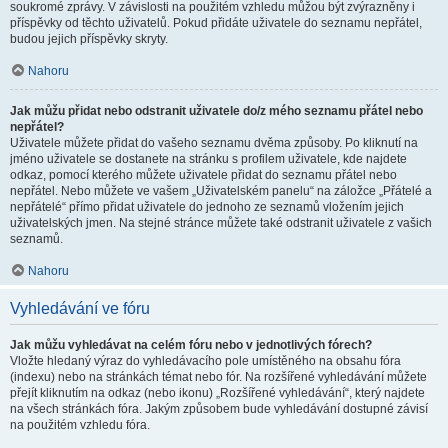
soukromé zprávy. V závislosti na použitém vzhledu můžou být zvýrazněny i
příspěvky od těchto uživatelů. Pokud přidáte uživatele do seznamu nepřátel,
budou jejich příspěvky skryty.
Nahoru
Jak můžu přidat nebo odstranit uživatele do/z mého seznamu přátel nebo
nepřátel?
Uživatele můžete přidat do vašeho seznamu dvěma způsoby. Po kliknutí na
jméno uživatele se dostanete na stránku s profilem uživatele, kde najdete
odkaz, pomocí kterého můžete uživatele přidat do seznamu přátel nebo
nepřátel. Nebo můžete ve vašem „Uživatelském panelu“ na záložce „Přátelé a
nepřátelé“ přímo přidat uživatele do jednoho ze seznamů vložením jejich
uživatelských jmen. Na stejné stránce můžete také odstranit uživatele z vašich
seznamů.
Nahoru
Vyhledávání ve fóru
Jak můžu vyhledávat na celém fóru nebo v jednotlivých fórech?
Vložte hledaný výraz do vyhledávacího pole umístěného na obsahu fóra
(indexu) nebo na stránkách témat nebo fór. Na rozšířené vyhledávání můžete
přejít kliknutím na odkaz (nebo ikonu) „Rozšířené vyhledávání“, který najdete
na všech stránkách fóra. Jakým způsobem bude vyhledávání dostupné závisí
na použitém vzhledu fóra.