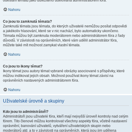
odeslání tématu jako důležitého udělována administrátorem fóra.
Nahoru
Co jsou to zamknutá témata?
Zamknutá témata jsou témata, do kterých uživatelé nemůžou posílat odpovědi
a jakékoliv hlasování, které se v nic nachází, bylo automaticky ukončeno.
Témata můžou být zamknuta moderátorem nebo administrátorem fóra z řady
důvodů. V závislosti na oprávněních, které vám udělil administrátor fóra,
můžete také mít možnost zamykat vlastní témata.
Nahoru
Co jsou to ikony témat?
Ikony témat jsou autory témat vybrané obrázky asociované s příspěvky, které
můžou indikovat jejich obsah. Možnost používat ikony témat závisí na
oprávněních nastavených administrátorem fóra.
Nahoru
Uživatelské úrovně a skupiny
Kdo jsou to administrátoři?
Administrátoři jsou uživatelé fóra, kteří mají nejvyšší úroveň kontroly nad celým
fórem. Tito členové můžou kontrolovat všechny aspekty fóra, včetně nastavení
oprávnění, banování uživatelů, vytváření uživatelských skupin nebo
moderátorů atd. a to v závislosti na oprávněních, která jsou jim udělena