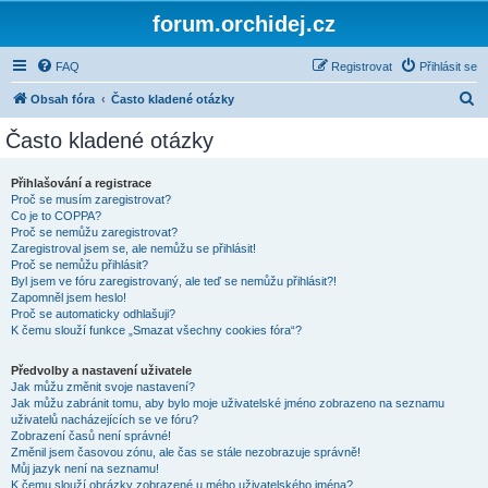
forum.orchidej.cz
FAQ
Registrovat
Přihlásit se
H
Obsah fóra
Často kladené otázky
l
Často kladené otázky
e
d
Přihlašování a registrace
Proč se musím zaregistrovat?
a
Co je to COPPA?
t
Proč se nemůžu zaregistrovat?
Zaregistroval jsem se, ale nemůžu se přihlásit!
Proč se nemůžu přihlásit?
Byl jsem ve fóru zaregistrovaný, ale teď se nemůžu přihlásit?!
Zapomněl jsem heslo!
Proč se automaticky odhlašuji?
K čemu slouží funkce „Smazat všechny cookies fóra“?
Předvolby a nastavení uživatele
Jak můžu změnit svoje nastavení?
Jak můžu zabránit tomu, aby bylo moje uživatelské jméno zobrazeno na seznamu
uživatelů nacházejících se ve fóru?
Zobrazení časů není správné!
Změnil jsem časovou zónu, ale čas se stále nezobrazuje správně!
Můj jazyk není na seznamu!
K čemu slouží obrázky zobrazené u mého uživatelského jména?